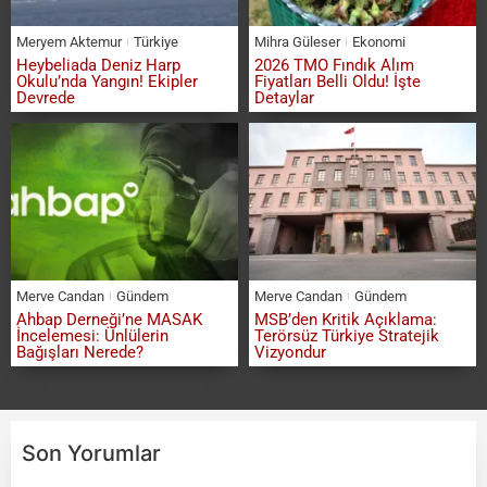
Meryem Aktemur
Türkiye
Mihra Güleser
Ekonomi
Heybeliada Deniz Harp
2026 TMO Fındık Alım
Okulu’nda Yangın! Ekipler
Fiyatları Belli Oldu! İşte
Devrede
Detaylar
Merve Candan
Gündem
Merve Candan
Gündem
Ahbap Derneği’ne MASAK
MSB’den Kritik Açıklama:
İncelemesi: Ünlülerin
Terörsüz Türkiye Stratejik
Bağışları Nerede?
Vizyondur
Son Yorumlar