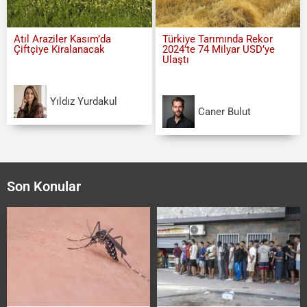
Atıl Araziler Kasım’da
Türkiye Tarımında Rekor
Çiftçiye Kiralanacak
2024’te 74 Milyar USD’ye
Ulaştı
Yıldız Yurdakul
Caner Bulut
Son Konular