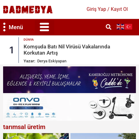
Giriş Yap / Kayıt Ol
Menü
DÜNYA
Sosyal Medyada Kitlesel Göç Çağrısı:
2
İspanya Harekete Geçti
Yazar:
Derya Eskiyapan
tarımsal üretim