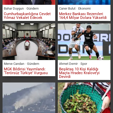
Bahar Duygun
Gündem
Caner Bulut
Ekonomi
Cumhurbaşkanlığına Cevdet
Merkez Bankası Rezervleri
Yılmaz Vekalet Edecek
164,4 Milyar Dolara Yükseldi
Merve Candan
Gündem
Ahmet Demir
Spor
MGK Bildirisi Yayımlandı:
Beşiktaş 10 Kişi Kaldığı
‘Terörsüz Türkiye’ Vurgusu
Maçta Hradec Kralove’yi
Devirdi