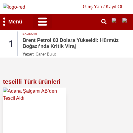
Giriş Yap / Kayıt Ol
Menü
EKONOMI
Bilim & Teknoloji
Kültür & Sanat
Brent Petrol 83 Dolara Yükseldi: Hürmüz
1
Boğazı’nda Kritik Viraj
Yazar:
Caner Bulut
tescilli Türk ürünleri