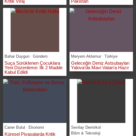
Kritik Viraj
Pakistan
Bahar Duygun
Gündem
Meryem Aktemur
Türkiye
Suça Sürüklenen Çocuklara
Geleceğin Deniz Astsubayları
Yeni Düzenleme: İlk 2 Madde
Yalova’da Mavi Vatan’a Hazır
Kabul Edildi
Caner Bulut
Ekonomi
Sevilay Demirkol
Bilim & Teknoloji
Küresel Piyasalarda Kritik