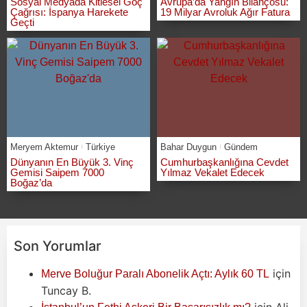
Sosyal Medyada Kitlesel Göç
Avrupa’da Yangın Bilançosu:
Çağrısı: İspanya Harekete
19 Milyar Avroluk Ağır Fatura
Geçti
Meryem Aktemur
Türkiye
Bahar Duygun
Gündem
Dünyanın En Büyük 3. Vinç
Cumhurbaşkanlığına Cevdet
Gemisi Saipem 7000
Yılmaz Vekalet Edecek
Boğaz’da
Son Yorumlar
için
Merve Boluğur Paralı Abonelik Açtı: Aylık 60 TL
Tuncay B.
için
Ali