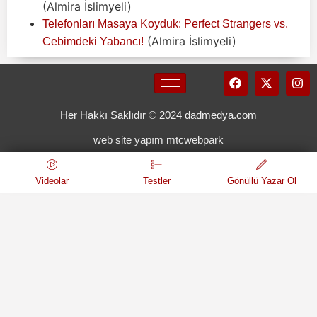
(Almira İslimyeli)
Telefonları Masaya Koyduk: Perfect Strangers vs.
(Almira İslimyeli)
Cebimdeki Yabancı!
Her Hakkı Saklıdır © 2024 dadmedya.com
web site yapım mtcwebpark
Videolar
Testler
Gönüllü Yazar Ol