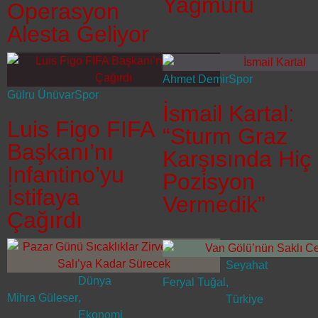
Yağmuru
Operasyon
Alesta Geliyor
Ahmet Demir
Spor
Gülru Ünüvar
Spor
İsmail Kartal:
Luis Figo FIFA
“Sturm Graz
Başkanı’nı
Karşısında Hiç
Infantino’yu
Pozisyon
İstifaya
Vermedik”
Çağırdı
Seyahat
Dünya
Feryal Tuğal
,
Mihra Güleser
,
Türkiye
Ekonomi