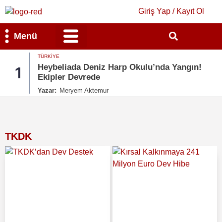
Giriş Yap / Kayıt Ol
Menü
TÜRKIYE
Bilim & Teknoloji
Kültür & Sanat
Heybeliada Deniz Harp Okulu’nda Yangın!
1
Ekipler Devrede
Yazar:
Meryem Aktemur
TKDK