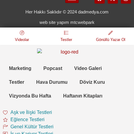
Her Hakkı Saklıdır © 2024 dadmedya.com
web site yapım mtcwebpark
Videolar
Testler
Gönüllü Yazar Ol
Marketing
Popcast
Video Galeri
Testler
Hava Durumu
Döviz Kuru
Vizyonda Bu Hafta
Haftanın Kitapları
Aşk ve İlişki Testleri
Eğlence Testleri
Genel Kültür Testleri
İş ve Kariyer Testleri