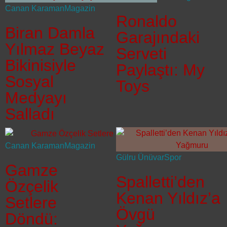
Canan Karaman
Magazin
Ronaldo
Biran Damla
Garajındaki
Yılmaz Beyaz
Serveti
Bikinisiyle
Paylaştı: My
Sosyal
Toys
Medyayı
Salladı
Canan Karaman
Magazin
Gülru Ünüvar
Spor
Gamze
Spalletti’den
Özçelik
Kenan Yıldız’a
Setlere
Övgü
Döndü: