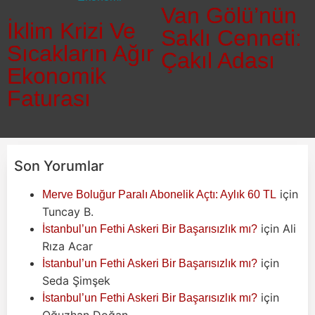
Van Gölü’nün
İklim Krizi Ve
Saklı Cenneti:
Sıcakların Ağır
Çakıl Adası
Ekonomik
Faturası
Son Yorumlar
için
Merve Boluğur Paralı Abonelik Açtı: Aylık 60 TL
Tuncay B.
için
Ali
İstanbul’un Fethi Askeri Bir Başarısızlık mı?
Rıza Acar
için
İstanbul’un Fethi Askeri Bir Başarısızlık mı?
Seda Şimşek
için
İstanbul’un Fethi Askeri Bir Başarısızlık mı?