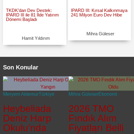
TKDK’dan Dev Destek:
IPARD III: Kırsal Kalkınmaya
IPARD III ile 81 İlde Yatırım
241 Milyon Euro Dev Hibe
Dönemi Başladı
Mihra Güleser
Hamit Yıldırım
Son Konular
Meryem Aktemur
Türkiye
Mihra Güleser
Ekonomi
Heybeliada
2026 TMO
Deniz Harp
Fındık Alım
Okulu’nda
Fiyatları Belli