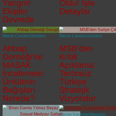
Yangın!
Oldu! İşte
Ekipler
Detaylar
Devrede
Merve Candan
Gündem
Merve Candan
Gündem
Ahbap
MSB’den
Derneği’ne
Kritik
MASAK
Açıklama:
İncelemesi:
Terörsüz
Ünlülerin
Türkiye
Bağışları
Stratejik
Nerede?
Vizyondur
Canan Karaman
Magazin