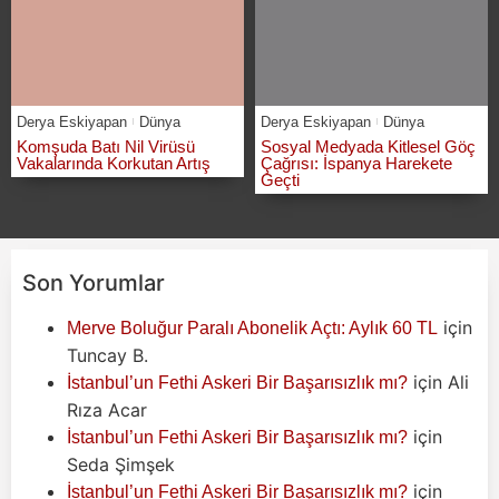
Derya Eskiyapan
Dünya
Derya Eskiyapan
Dünya
Komşuda Batı Nil Virüsü
Sosyal Medyada Kitlesel Göç
Vakalarında Korkutan Artış
Çağrısı: İspanya Harekete
Geçti
Son Yorumlar
için
Merve Boluğur Paralı Abonelik Açtı: Aylık 60 TL
Tuncay B.
için
Ali
İstanbul’un Fethi Askeri Bir Başarısızlık mı?
Rıza Acar
için
İstanbul’un Fethi Askeri Bir Başarısızlık mı?
Seda Şimşek
için
İstanbul’un Fethi Askeri Bir Başarısızlık mı?