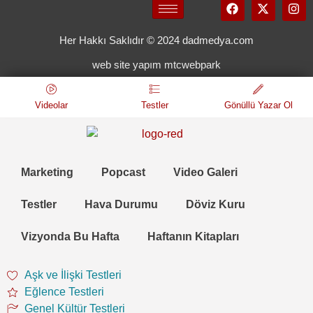
Her Hakkı Saklıdır © 2024 dadmedya.com
web site yapım mtcwebpark
Videolar
Testler
Gönüllü Yazar Ol
Marketing
Popcast
Video Galeri
Testler
Hava Durumu
Döviz Kuru
Vizyonda Bu Hafta
Haftanın Kitapları
Aşk ve İlişki Testleri
Eğlence Testleri
Genel Kültür Testleri