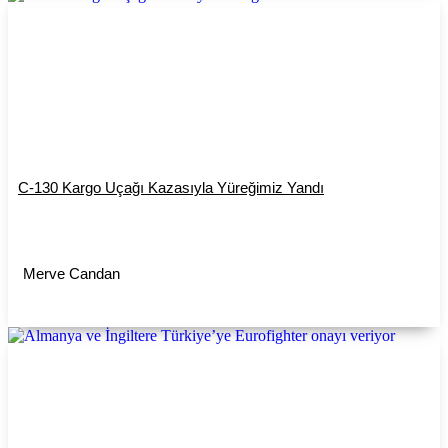
C-130 Kargo Uçağı Kazasıyla Yüreğimiz Yandı
Merve Candan