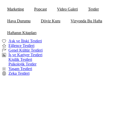
Marketing
Popcast
Video Galeri
Testler
Hava Durumu
Döviz Kuru
Vizyonda Bu Hafta
Haftanın Kitapları
Aşk ve İlişki Testleri
Eğlence Testleri
Genel Kültür Testleri
İş ve Kariyer Testleri
Kişilik Testleri
Psikolojik Testler
Yaşam Testleri
Zeka Testleri