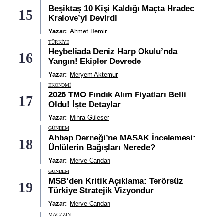
Beşiktaş 10 Kişi Kaldığı Maçta Hradec
15
Kralove’yi Devirdi
Yazar:
Ahmet Demir
TÜRKIYE
Heybeliada Deniz Harp Okulu’nda
16
Yangın! Ekipler Devrede
Yazar:
Meryem Aktemur
EKONOMI
2026 TMO Fındık Alım Fiyatları Belli
17
Oldu! İşte Detaylar
Yazar:
Mihra Güleser
GÜNDEM
Ahbap Derneği’ne MASAK İncelemesi:
18
Ünlülerin Bağışları Nerede?
Yazar:
Merve Candan
GÜNDEM
MSB’den Kritik Açıklama: Terörsüz
19
Türkiye Stratejik Vizyondur
Yazar:
Merve Candan
MAGAZIN