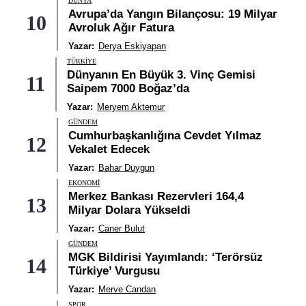
DÜNYA
Avrupa’da Yangın Bilançosu: 19 Milyar
10
Avroluk Ağır Fatura
Yazar:
Derya Eskiyapan
TÜRKIYE
Dünyanın En Büyük 3. Vinç Gemisi
11
Saipem 7000 Boğaz’da
Yazar:
Meryem Aktemur
GÜNDEM
Cumhurbaşkanlığına Cevdet Yılmaz
12
Vekalet Edecek
Yazar:
Bahar Duygun
EKONOMI
Merkez Bankası Rezervleri 164,4
13
Milyar Dolara Yükseldi
Yazar:
Caner Bulut
GÜNDEM
MGK Bildirisi Yayımlandı: ‘Terörsüz
14
Türkiye’ Vurgusu
Yazar:
Merve Candan
SPOR