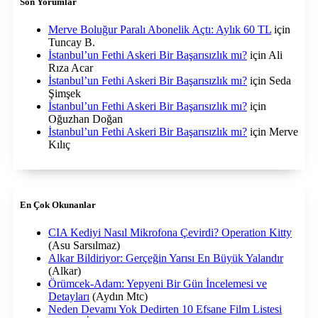
Son Yorumlar
Merve Boluğur Paralı Abonelik Açtı: Aylık 60 TL
için
Tuncay B.
İstanbul’un Fethi Askeri Bir Başarısızlık mı?
için
Ali
Rıza Acar
İstanbul’un Fethi Askeri Bir Başarısızlık mı?
için
Seda
Şimşek
İstanbul’un Fethi Askeri Bir Başarısızlık mı?
için
Oğuzhan Doğan
İstanbul’un Fethi Askeri Bir Başarısızlık mı?
için
Merve
Kılıç
En Çok Okunanlar
CIA Kediyi Nasıl Mikrofona Çevirdi? Operation Kitty
(Asu Sarsılmaz)
Alkar Bildiriyor: Gerçeğin Yarısı En Büyük Yalandır
(Alkar)
Örümcek-Adam: Yepyeni Bir Gün İncelemesi ve
Detayları
(Aydın Mtc)
Neden Devamı Yok Dedirten 10 Efsane Film Listesi