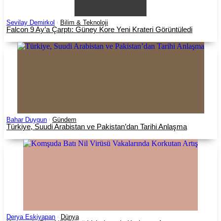
Sevilay Demirkol
Bilim & Teknoloji
Falcon 9 Ay’a Çarptı: Güney Kore Yeni Krateri Görüntüledi
Bahar Duygun
Gündem
Türkiye, Suudi Arabistan ve Pakistan’dan Tarihi Anlaşma
Derya Eskiyapan
Dünya