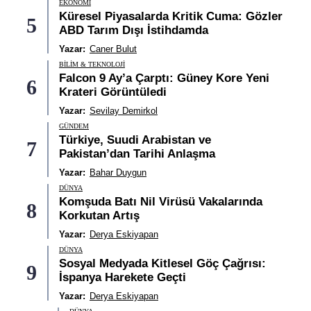
EKONOMI
Küresel Piyasalarda Kritik Cuma: Gözler
5
ABD Tarım Dışı İstihdamda
Yazar:
Caner Bulut
BILIM & TEKNOLOJI
Falcon 9 Ay’a Çarptı: Güney Kore Yeni
6
Krateri Görüntüledi
Yazar:
Sevilay Demirkol
GÜNDEM
Türkiye, Suudi Arabistan ve
7
Pakistan’dan Tarihi Anlaşma
Yazar:
Bahar Duygun
DÜNYA
Komşuda Batı Nil Virüsü Vakalarında
8
Korkutan Artış
Yazar:
Derya Eskiyapan
DÜNYA
Sosyal Medyada Kitlesel Göç Çağrısı:
9
İspanya Harekete Geçti
Yazar:
Derya Eskiyapan