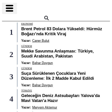
EKONOMI
Brent Petrol 83 Dolara Yükseldi: Hürmüz
1
Boğazı’nda Kritik Viraj
Yazar:
Caner Bulut
GÜNDEM
Mekke Savunma Anlaşması: Türkiye,
2
Suudi Arabistan, Pakistan
Yazar:
Bahar Duygun
GÜNDEM
Suça Sürüklenen Çocuklara Yeni
3
Düzenleme: İlk 2 Madde Kabul Edildi
Yazar:
Bahar Duygun
TÜRKIYE
Geleceğin Deniz Astsubayları Yalova’da
4
Mavi Vatan’a Hazır
Yazar:
Meryem Aktemur