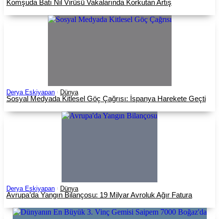
Komşuda Batı Nil Virüsü Vakalarında Korkutan Artış
Derya Eskiyapan
Dünya
Sosyal Medyada Kitlesel Göç Çağrısı: İspanya Harekete Geçti
Derya Eskiyapan
Dünya
Avrupa’da Yangın Bilançosu: 19 Milyar Avroluk Ağır Fatura