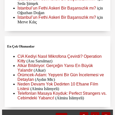
Seda Şimşek
İstanbul’un Fethi Askeri Bir Başarısızlık mı?
için
Oğuzhan Doğan
İstanbul’un Fethi Askeri Bir Başarısızlık mı?
için
Merve Kılıç
En Çok Okunanlar
CIA Kediyi Nasıl Mikrofona Çevirdi? Operation
Kitty
(Asu Sarsılmaz)
Alkar Bildiriyor: Gerçeğin Yarısı En Büyük
Yalandır
(Alkar)
Örümcek-Adam: Yepyeni Bir Gün İncelemesi ve
Detayları
(Aydın Mtc)
Neden Devamı Yok Dedirten 10 Efsane Film
Listesi
(Almira İslimyeli)
Telefonları Masaya Koyduk: Perfect Strangers vs.
Cebimdeki Yabancı!
(Almira İslimyeli)