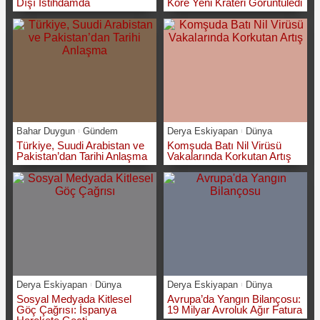
Dışı İstihdamda
Kore Yeni Krateri Görüntüledi
Bahar Duygun
Gündem
Derya Eskiyapan
Dünya
Türkiye, Suudi Arabistan ve
Komşuda Batı Nil Virüsü
Pakistan’dan Tarihi Anlaşma
Vakalarında Korkutan Artış
Derya Eskiyapan
Dünya
Derya Eskiyapan
Dünya
Sosyal Medyada Kitlesel
Avrupa’da Yangın Bilançosu:
Göç Çağrısı: İspanya
19 Milyar Avroluk Ağır Fatura