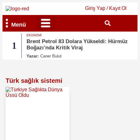
Giriş Yap / Kayıt Ol
Menü
EKONOMI
Bilim & Teknoloji
Kültür & Sanat
Brent Petrol 83 Dolara Yükseldi: Hürmüz
1
2
Boğazı’nda Kritik Viraj
Yazar:
Caner Bulut
Türk sağlık sistemi