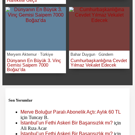
Harekete Geçti
Meryem Aktemur
Türkiye
Bahar Duygun
Gündem
Dünyanın En Büyük 3. Vinç
Cumhurbaşkanlığına Cevdet
Gemisi Saipem 7000
Yılmaz Vekalet Edecek
Boğaz’da
Son Yorumlar
Merve Boluğur Paralı Abonelik Açtı: Aylık 60 TL
için
Tuncay B.
İstanbul’un Fethi Askeri Bir Başarısızlık mı?
için
Ali Rıza Acar
İstanbul’un Fethi Askeri Bir Başarısızlık mı?
için