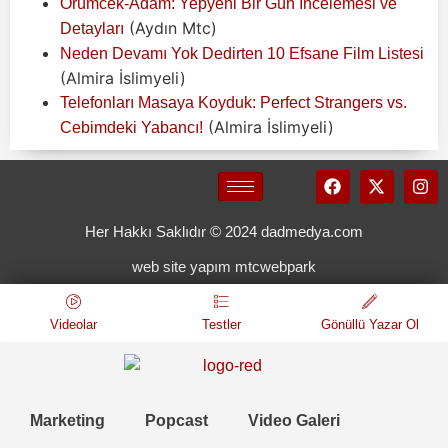
Örümcek-Adam: Yepyeni Bir Gün İncelemesi ve
(Aydın Mtc)
Detayları
Neden Devamı Yok Dedirten 10 Efsane Film Listesi
(Almira İslimyeli)
Telefonları Masaya Koyduk: Perfect Strangers vs.
(Almira İslimyeli)
Cebimdeki Yabancı!
Her Hakkı Saklıdır © 2024 dadmedya.com
web site yapım mtcwebpark
Videolar
Testler
Gönüllü Yazar Ol
Marketing
Popcast
Video Galeri