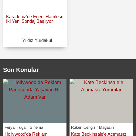
Karadeniz’de Enerji Hamlesi:
İki Yeni Sondaj Başlıyor
Yıldız Yurdakul
Son Konular
Feryal Tuğal
Sinema
Ruken Cengiz
Magazin
Hollywood’da Reklam
Kate Beckinsale’e Acımasız