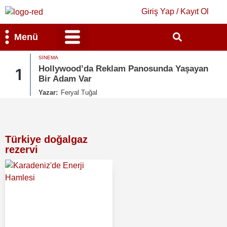
Giriş Yap / Kayıt Ol
Menü
SINEMA
Bilim & Teknoloji
Kültür & Sanat
Hollywood’da Reklam Panosunda Yaşayan
1
Bir Adam Var
Yazar:
Feryal Tuğal
Türkiye doğalgaz
rezervi