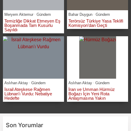
Meryem Aktemur
Gündem
Bahar Duygun
Gündem
Temizliğe Dikkat Etmeyen Eş
Terörsüz Türkiye Yasa Teklifi
Boşanmada Tam Kusurlu
Komisyon’dan Geçti
Sayıldı
Aslıhan Aktay
Gündem
Aslıhan Aktay
Gündem
İsrail Ateşkese Rağmen
İran ve Umman Hürmüz
Lübnan’ı Vurdu: Nebatiye
Boğazı İçin Yeni Rota
Hedefte
Anlaşmasına Yakın
Son Yorumlar