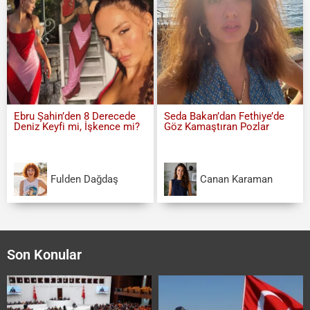
Ebru Şahin’den 8 Derecede
Seda Bakan’dan Fethiye’de
Deniz Keyfi mi, İşkence mi?
Göz Kamaştıran Pozlar
Fulden Dağdaş
Canan Karaman
Son Konular