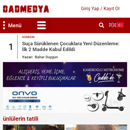
Giriş Yap / Kayıt Ol
Menü
TÜRKIYE
zenleme:
Geleceğin Deniz Astsubayları Yalova’da
2
Mavi Vatan’a Hazır
Yazar:
Meryem Aktemur
ünlülerin tatili