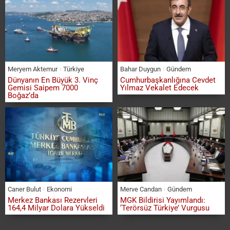
Meryem Aktemur
Türkiye
Bahar Duygun
Gündem
Dünyanın En Büyük 3. Vinç
Cumhurbaşkanlığına Cevdet
Gemisi Saipem 7000
Yılmaz Vekalet Edecek
Boğaz’da
Caner Bulut
Ekonomi
Merve Candan
Gündem
Merkez Bankası Rezervleri
MGK Bildirisi Yayımlandı:
164,4 Milyar Dolara Yükseldi
‘Terörsüz Türkiye’ Vurgusu