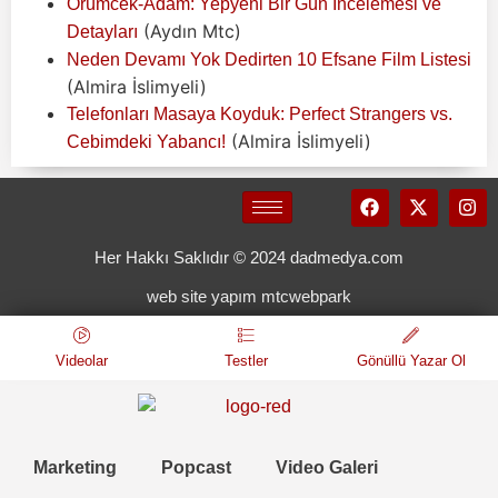
Örümcek-Adam: Yepyeni Bir Gün İncelemesi ve
(Aydın Mtc)
Detayları
Neden Devamı Yok Dedirten 10 Efsane Film Listesi
(Almira İslimyeli)
Telefonları Masaya Koyduk: Perfect Strangers vs.
(Almira İslimyeli)
Cebimdeki Yabancı!
Her Hakkı Saklıdır © 2024 dadmedya.com
web site yapım mtcwebpark
Videolar
Testler
Gönüllü Yazar Ol
Marketing
Popcast
Video Galeri