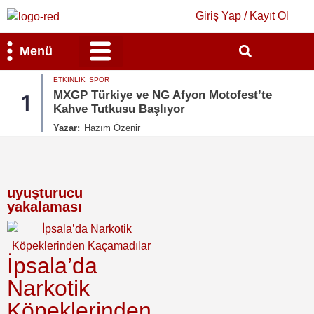
Giriş Yap / Kayıt Ol
Menü
ETKINLIK
SPOR
Bilim & Teknoloji
Kültür & Sanat
MXGP Türkiye ve NG Afyon Motofest’te
1
Kahve Tutkusu Başlıyor
Yazar:
Hazım Özenir
uyuşturucu
yakalaması
İpsala’da
Narkotik
Köpeklerinden