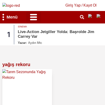
Giriş Yap / Kayıt Ol
Menü
SINEMA
on Jetgiller Yolda: Başrolde Jim
Yüzüklerin Ef
2
ar
Yeniden Bir A
n Mtc
Yazar:
Aydın Mtc
yağış rekoru