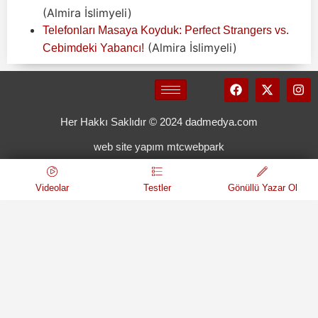
(Almira İslimyeli)
Telefonları Masaya Koyduk: Perfect Strangers vs.
(Almira İslimyeli)
Cebimdeki Yabancı!
Her Hakkı Saklıdır © 2024 dadmedya.com
web site yapım mtcwebpark
Videolar
Testler
Gönüllü Yazar Ol