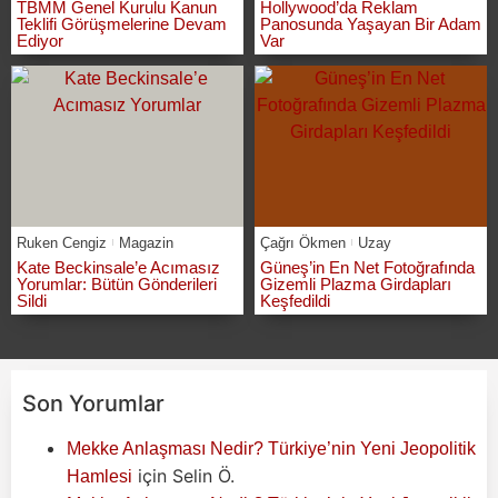
TBMM Genel Kurulu Kanun
Hollywood’da Reklam
Teklifi Görüşmelerine Devam
Panosunda Yaşayan Bir Adam
Ediyor
Var
Ruken Cengiz
Magazin
Çağrı Ökmen
Uzay
Kate Beckinsale’e Acımasız
Güneş’in En Net Fotoğrafında
Yorumlar: Bütün Gönderileri
Gizemli Plazma Girdapları
Sildi
Keşfedildi
Son Yorumlar
Mekke Anlaşması Nedir? Türkiye’nin Yeni Jeopolitik
için
Selin Ö.
Hamlesi