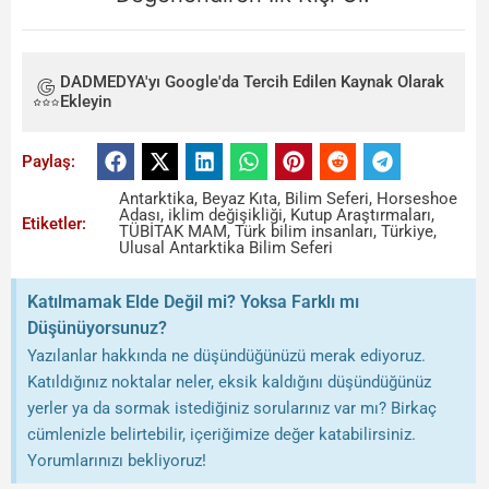
DADMEDYA'yı Google'da Tercih Edilen Kaynak Olarak
Ekleyin
Paylaş:
Antarktika
,
Beyaz Kıta
,
Bilim Seferi
,
Horseshoe
Adası
,
iklim değişikliği
,
Kutup Araştırmaları
,
Etiketler:
TÜBİTAK MAM
,
Türk bilim insanları
,
Türkiye
,
Ulusal Antarktika Bilim Seferi
Katılmamak Elde Değil mi? Yoksa Farklı mı
Düşünüyorsunuz?
Yazılanlar hakkında ne düşündüğünüzü merak ediyoruz.
Katıldığınız noktalar neler, eksik kaldığını düşündüğünüz
yerler ya da sormak istediğiniz sorularınız var mı? Birkaç
cümlenizle belirtebilir, içeriğimize değer katabilirsiniz.
Yorumlarınızı bekliyoruz!