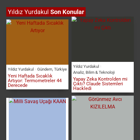
Yıldız Yurdakul
Son Konular
Yıldız Yurdakul
Yıldız Yurdakul
Gündem
,
Türkiye
Analiz
,
Bilim & Teknoloji
Yeni Haftada Sıcaklık
Yapay Zeka Kontrolden mi
Artıyor: Termometreler 44
Çıktı? Claude Sistemleri
Derecede
Hackledi