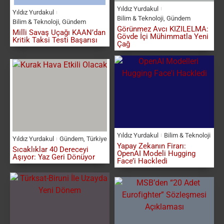
Yıldız Yurdakul
Yıldız Yurdakul
Bilim & Teknoloji
,
Gündem
Bilim & Teknoloji
,
Gündem
Görünmez Avcı KIZILELMA:
Milli Savaş Uçağı KAAN’dan
Gövde İçi Mühimmatla Yeni
Kritik Taksi Testi Başarısı
Çağ
Yıldız Yurdakul
Bilim & Teknoloji
Yıldız Yurdakul
Gündem
,
Türkiye
Yapay Zekanın Firarı:
Sıcaklıklar 40 Dereceyi
OpenAI Modeli Hugging
Aşıyor: Yaz Geri Dönüyor
Face’i Hackledi