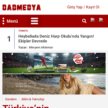
Giriş Yap / Kayıt Ol
Menü
TÜRKIYE
Bilim & Teknoloji
Kültür & Sanat
Heybeliada Deniz Harp Okulu’nda Yangın!
1
Ekipler Devrede
Yazar:
Meryem Aktemur
Gündem
Bilim & Teknoloji