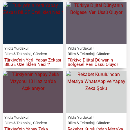
Yıldız Yurdakul
Yıldız Yurdakul
Bilim & Teknoloji
,
Gündem
Bilim & Teknoloji
,
Gündem
Türkiye’nin Yerli Yapay Zekası
Türkiye Dijital Dünyanın
BİLGE Özellikleri Nedir?
Bölgesel Veri Üssü Oluyor
Yıldız Yurdakul
Yıldız Yurdakul
Bilim & Teknoloji
,
Gündem
Bilim & Teknoloji
,
Gündem
Türkiye’nin Yapay Zeka
Rekabet Kurulu’ndan Meta’ya