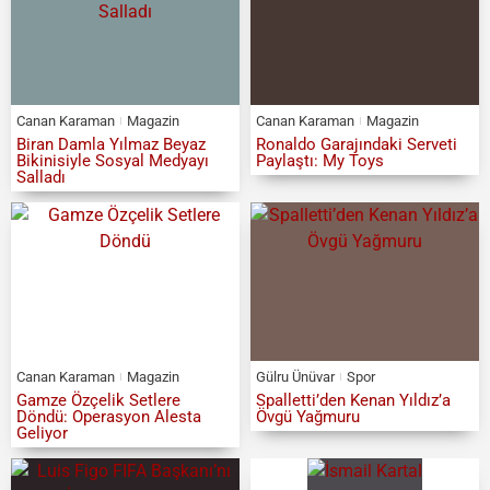
Canan Karaman
Magazin
Canan Karaman
Magazin
Biran Damla Yılmaz Beyaz
Ronaldo Garajındaki Serveti
Bikinisiyle Sosyal Medyayı
Paylaştı: My Toys
Salladı
Canan Karaman
Magazin
Gülru Ünüvar
Spor
Gamze Özçelik Setlere
Spalletti’den Kenan Yıldız’a
Döndü: Operasyon Alesta
Övgü Yağmuru
Geliyor