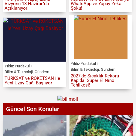
Vizyonu 13 Haziran’da
WhatsApp ve Yapay Zeka
Açıklanıyor!
Şoku!
Yıldız Yurdakul
Yıldız Yurdakul
Bilim & Teknoloji
,
Gündem
Bilim & Teknoloji
,
Gündem
2027’de Sıcaklık Rekoru
TÜRKSAT ve ROKETSAN ile
Kapıda: Süper El Nino
Yeni Uzay Çağı Başlıyor
Tehlikesi!
Güncel Son Konular