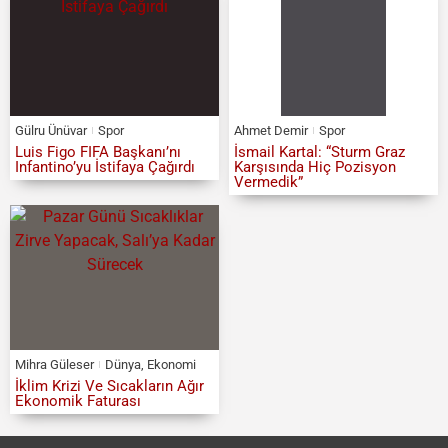
Gülru Ünüvar
Spor
Ahmet Demir
Spor
Luis Figo FIFA Başkanı’nı
İsmail Kartal: “Sturm Graz
Infantino’yu İstifaya Çağırdı
Karşısında Hiç Pozisyon
Vermedik”
Mihra Güleser
Dünya
,
Ekonomi
İklim Krizi Ve Sıcakların Ağır
Ekonomik Faturası