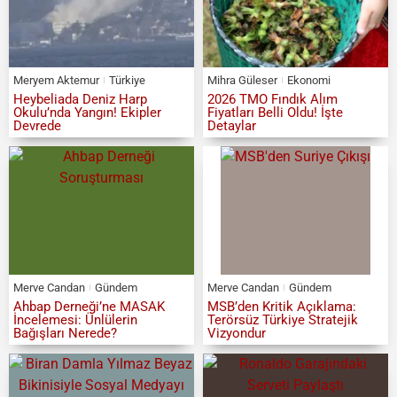
Meryem Aktemur
Türkiye
Mihra Güleser
Ekonomi
Heybeliada Deniz Harp
2026 TMO Fındık Alım
Okulu’nda Yangın! Ekipler
Fiyatları Belli Oldu! İşte
Devrede
Detaylar
Merve Candan
Gündem
Merve Candan
Gündem
Ahbap Derneği’ne MASAK
MSB’den Kritik Açıklama:
İncelemesi: Ünlülerin
Terörsüz Türkiye Stratejik
Bağışları Nerede?
Vizyondur