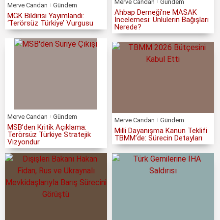
Merve Candan
Gündem
Merve Candan
Gündem
Ahbap Derneği’ne MASAK
MGK Bildirisi Yayımlandı:
İncelemesi: Ünlülerin Bağışları
‘Terörsüz Türkiye’ Vurgusu
Nerede?
Merve Candan
Gündem
Merve Candan
Gündem
MSB’den Kritik Açıklama:
Milli Dayanışma Kanun Teklifi
Terörsüz Türkiye Stratejik
TBMM’de: Sürecin Detayları
Vizyondur