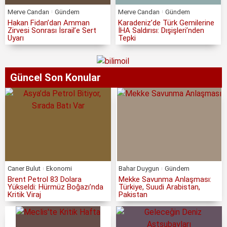
Merve Candan
Gündem
Merve Candan
Gündem
Hakan Fidan’dan Amman
Karadeniz’de Türk Gemilerine
Zirvesi Sonrası İsrail’e Sert
İHA Saldırısı: Dışişleri’nden
Uyarı
Tepki
Güncel Son Konular
Caner Bulut
Ekonomi
Bahar Duygun
Gündem
Brent Petrol 83 Dolara
Mekke Savunma Anlaşması:
Yükseldi: Hürmüz Boğazı’nda
Türkiye, Suudi Arabistan,
Kritik Viraj
Pakistan