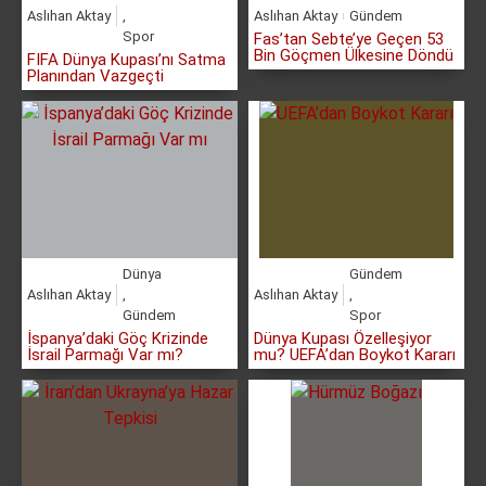
Aslıhan Aktay
,
Aslıhan Aktay
Gündem
Spor
Fas’tan Sebte’ye Geçen 53
Bin Göçmen Ülkesine Döndü
FIFA Dünya Kupası’nı Satma
Planından Vazgeçti
Dünya
Gündem
Aslıhan Aktay
,
Aslıhan Aktay
,
Gündem
Spor
İspanya’daki Göç Krizinde
Dünya Kupası Özelleşiyor
İsrail Parmağı Var mı?
mu? UEFA’dan Boykot Kararı