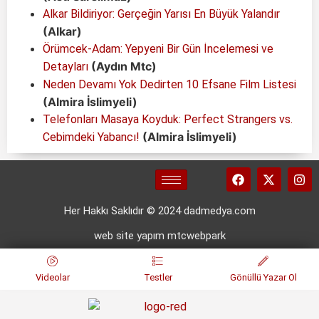
Alkar Bildiriyor: Gerçeğin Yarısı En Büyük Yalandır
(Alkar)
Örümcek-Adam: Yepyeni Bir Gün İncelemesi ve
(Aydın Mtc)
Detayları
Neden Devamı Yok Dedirten 10 Efsane Film Listesi
(Almira İslimyeli)
Telefonları Masaya Koyduk: Perfect Strangers vs.
(Almira İslimyeli)
Cebimdeki Yabancı!
Her Hakkı Saklıdır © 2024 dadmedya.com
web site yapım mtcwebpark
Videolar
Testler
Gönüllü Yazar Ol