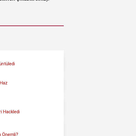
üntüledi
 Haz
i Hackledi
n Önemli?