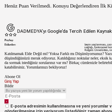
Henüz Puan Verilmedi. Konuyu Değerlendiren İlk Ki
DADMEDYA'yı Google'da Tercih Edilen Kaynak 
Paylaş:
Etiketler:
beyin yaşlanması
,
çoc
sağlığı
,
fonksiyonel kon
Rutgers Üniversitesi
,
si
Katılmamak Elde Değil mi? Yoksa Farklı mı Düşünüyorsunuz?
Yazı
düşündüğünüzü merak ediyoruz. Katıldığınız noktalar neler, eksik k
da sormak istediğiniz sorularınız var mı? Birkaç cümlenizle belirtebil
katabilirsiniz. Yorumlarınızı bekliyoruz!
Abone Ol
Giriş Yap
Bildir
E-posta adresimin kullanılmasına ve yeni yorumlar ve
gönderilmesine izin veriyorum (istediğiniz zaman abonel