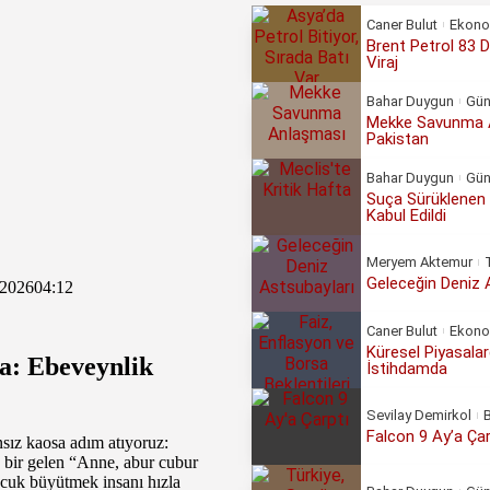
Caner Bulut
Ekono
Brent Petrol 83 D
Viraj
Bahar Duygun
Gü
Mekke Savunma An
Pakistan
Bahar Duygun
Gü
Suça Sürüklenen 
Kabul Edildi
Meryem Aktemur
Geleceğin Deniz 
 2026
04:12
Caner Bulut
Ekono
Küresel Piyasala
a: Ebeveynlik
İstihdamda
Sevilay Demirkol
B
Falcon 9 Ay’a Çar
nsız kaosa adım atıyoruz:
 bir gelen “Anne, abur cubur
cuk büyütmek insanı hızla