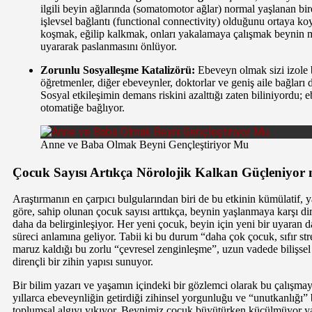
ilgili beyin ağlarında (somatomotor ağlar) normal yaşlanan bi
işlevsel bağlantı (functional connectivity) olduğunu ortaya k
koşmak, eğilip kalkmak, onları yakalamaya çalışmak beynin m
uyararak paslanmasını önlüyor.
Zorunlu Sosyalleşme Katalizörü:
Ebeveyn olmak sizi izole b
öğretmenler, diğer ebeveynler, doktorlar ve geniş aile bağları 
Sosyal etkileşimin demans riskini azalttığı zaten biliniyordu; 
otomatiğe bağlıyor.
Anne ve Baba Olmak Beyni Gençleştiriyor Mu
Çocuk Sayısı Artıkça Nörolojik Kalkan Güçleniyor
Araştırmanın en çarpıcı bulgularından biri de bu etkinin kümülatif, y
göre, sahip olunan çocuk sayısı arttıkça, beynin yaşlanmaya karşı dir
daha da belirginleşiyor. Her yeni çocuk, beyin için yeni bir uyaran d
süreci anlamına geliyor. Tabii ki bu durum “daha çok çocuk, sıfır s
maruz kaldığı bu zorlu “çevresel zenginleşme”, uzun vadede bilişsel r
dirençli bir zihin yapısı sunuyor.
Bir bilim yazarı ve yaşamın içindeki bir gözlemci olarak bu çalış
yıllarca ebeveynliğin getirdiği zihinsel yorgunluğu ve “unutkanlığı” 
toplumsal algıyı yıkıyor. Beynimiz çocuk büyütürken küçülmüyor ya