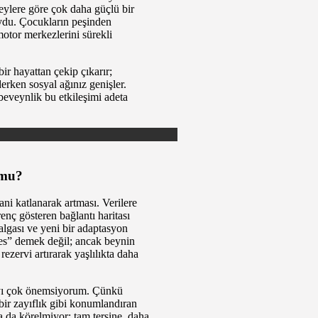
reylere göre çok daha güçlü bir
oydu. Çocukların peşinden
otor merkezlerini sürekli
ir hayattan çekip çıkarır;
derken sosyal ağınız genişler.
ebeveynlik bu etkileşimi adeta
 mu?
ani katlanarak artması. Verilere
enç gösteren bağlantı haritası
algası ve yeni bir adaptasyon
tres” demek değil; ancak beynin
ezervi artırarak yaşlılıkta daha
mayı çok önemsiyorum. Çünkü
bir zayıflık gibi konumlandıran
 da körelmiyor; tam tersine, daha