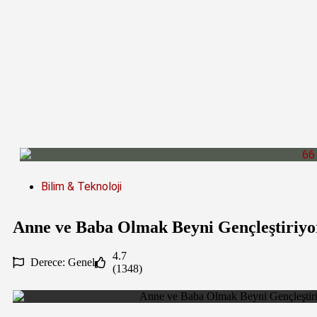
Bilim & Teknoloji
Anne ve Baba Olmak Beyni Gençleştiriy
4.7
Derece: Genel
(
1348
)