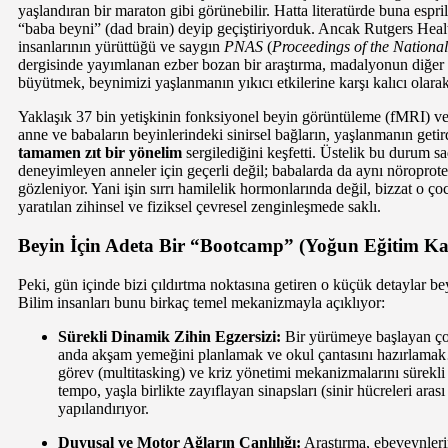
yaşlandıran bir maraton gibi görünebilir. Hatta literatürde buna espri
“baba beyni” (dad brain) deyip geçiştiriyorduk. Ancak Rutgers Healt
insanlarının yürüttüğü ve saygın
PNAS
(
Proceedings of the Nationa
dergisinde yayımlanan ezber bozan bir araştırma, madalyonun diğer
büyütmek, beynimizi yaşlanmanın yıkıcı etkilerine karşı kalıcı olarak
Yaklaşık 37 bin yetişkinin fonksiyonel beyin görüntüleme (fMRI) veri
anne ve babaların beyinlerindeki sinirsel bağların, yaşlanmanın geti
tamamen zıt bir yönelim
sergilediğini keşfetti. Üstelik bu durum sa
deneyimleyen anneler için geçerli değil; babalarda da aynı nöroprotek
gözleniyor. Yani işin sırrı hamilelik hormonlarında değil, bizzat o 
yaratılan zihinsel ve fiziksel çevresel zenginleşmede saklı.
Beyin İçin Adeta Bir “Bootcamp” (Yoğun Eğitim K
Peki, gün içinde bizi çıldırtma noktasına getiren o küçük detaylar bey
Bilim insanları bunu birkaç temel mekanizmayla açıklıyor:
Sürekli Dinamik Zihin Egzersizi:
Bir yürümeye başlayan ço
anda akşam yemeğini planlamak ve okul çantasını hazırlama
görev (multitasking) ve kriz yönetimi mekanizmalarını sürekli
tempo, yaşla birlikte zayıflayan sinapsları (sinir hücreleri aras
yapılandırıyor.
Duyusal ve Motor Ağların Canlılığı:
Araştırma, ebeveynlerin