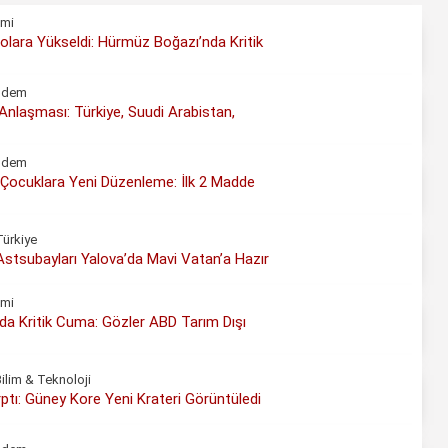
mi
olara Yükseldi: Hürmüz Boğazı’nda Kritik
ndem
laşması: Türkiye, Suudi Arabistan,
ndem
Çocuklara Yeni Düzenleme: İlk 2 Madde
Türkiye
Astsubayları Yalova’da Mavi Vatan’a Hazır
mi
rda Kritik Cuma: Gözler ABD Tarım Dışı
ilim & Teknoloji
ptı: Güney Kore Yeni Krateri Görüntüledi