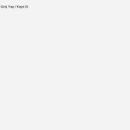
Giriş Yap / Kayıt Ol
2
G
M
Ya