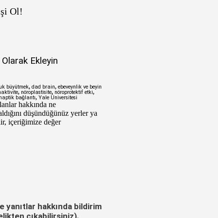
şi Ol!
Olarak Ekleyin
uk büyütmek
,
dad brain
,
ebeveynlik ve beyin
aktivite
,
nöroplastisite
,
nöroprotektif etki
,
naptik bağlantı
,
Yale Üniversitesi
lanlar hakkında ne
aldığını düşündüğünüz yerler ya
ir, içeriğimize değer
 yanıtlar hakkında bildirim
ikten çıkabilirsiniz).