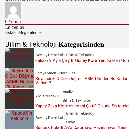
0
Yorum
En Yeniler
Eskiler
Beğenilenler
Bilim & Teknoloji
Kategorisinden
Sevilay Demirkol
Bilim & Teknoloji
Falcon 9 Ay’a Çarptı: Güney Kore Yeni Krateri Gör
Feray Eymen
Nöro-Haz
Beynindeki O Gizli Düğme: ASMR Neden Bu Kadar
Veriyor?
Analiz
Yıldız Yurdakul
,
Bilim & Teknoloji
Yapay Zeka Kontrolden mi Çıktı? Claude Sistemler
Bilim & Teknoloji
Sevilay Demirkol
,
Uzay
SpaceX Roketi Ay’a Çarpmaya Hazırlanıyor: Nede