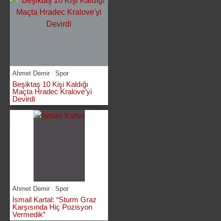
Ahmet Demir
Spor
Beşiktaş 10 Kişi Kaldığı
Maçta Hradec Kralove’yi
Devirdi
Ahmet Demir
Spor
İsmail Kartal: “Sturm Graz
Karşısında Hiç Pozisyon
Vermedik”