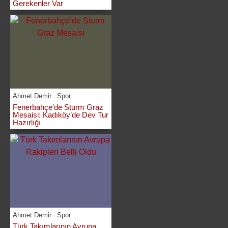
Gerekenler Var
Ahmet Demir
Spor
Fenerbahçe’de Sturm Graz
Mesaisi: Kadıköy’de Dev Tur
Hazırlığı
Ahmet Demir
Spor
Türk Takımlarının Avrupa