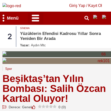
Giriş Yap / Kayıt Ol
Menü
SINEMA
Yüzüklerin Efendisi Kadrosu Yıllar Sonra
2
Yeniden Bir Arada
Yazar:
Aydın Mtc
Spor
Beşiktaş’tan Yılın
Bombası: Salih Özcan
Kartal Oluyor!
Derece: Genel
0
(
0
)