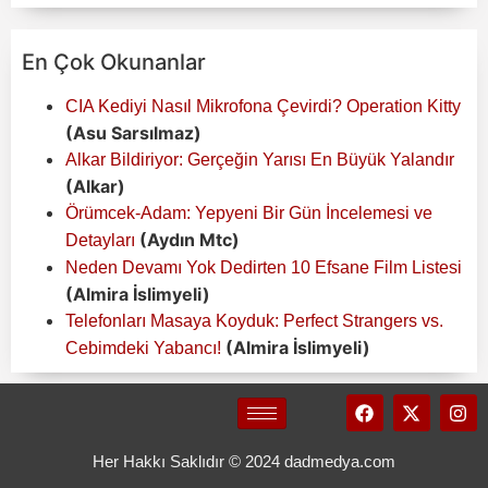
En Çok Okunanlar
CIA Kediyi Nasıl Mikrofona Çevirdi? Operation Kitty
(Asu Sarsılmaz)
Alkar Bildiriyor: Gerçeğin Yarısı En Büyük Yalandır
(Alkar)
Örümcek-Adam: Yepyeni Bir Gün İncelemesi ve
(Aydın Mtc)
Detayları
Neden Devamı Yok Dedirten 10 Efsane Film Listesi
(Almira İslimyeli)
Telefonları Masaya Koyduk: Perfect Strangers vs.
(Almira İslimyeli)
Cebimdeki Yabancı!
Her Hakkı Saklıdır © 2024 dadmedya.com