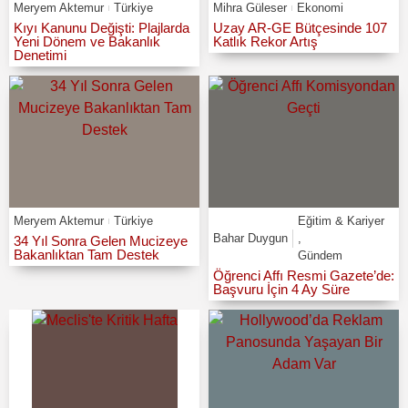
Meryem Aktemur
Türkiye
Mihra Güleser
Ekonomi
Kıyı Kanunu Değişti: Plajlarda
Uzay AR-GE Bütçesinde 107
Yeni Dönem ve Bakanlık
Katlık Rekor Artış
Denetimi
Meryem Aktemur
Türkiye
Eğitim & Kariyer
Bahar Duygun
,
34 Yıl Sonra Gelen Mucizeye
Bakanlıktan Tam Destek
Gündem
Öğrenci Affı Resmi Gazete’de:
Başvuru İçin 4 Ay Süre