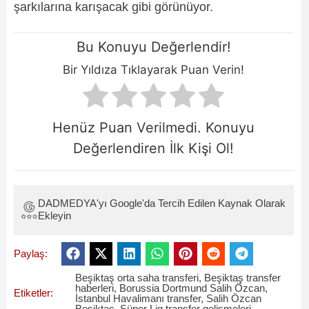
şarkılarına karışacak gibi görünüyor.
Bu Konuyu Değerlendir!
Bir Yıldıza Tıklayarak Puan Verin!
Henüz Puan Verilmedi. Konuyu
Değerlendiren İlk Kişi Ol!
DADMEDYA'yı Google'da Tercih Edilen Kaynak Olarak
Ekleyin
Paylaş:
Beşiktaş orta saha transferi
,
Beşiktaş transfer
haberleri
,
Borussia Dortmund Salih Özcan
,
Etiketler:
İstanbul Havalimanı transfer
,
Salih Özcan
Beşiktaş
,
Süper Lig transfer gelişmeleri