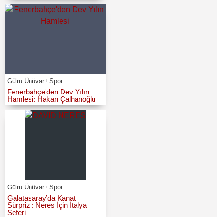
Gülru Ünüvar
Spor
Fenerbahçe’den Dev Yılın
Hamlesi: Hakan Çalhanoğlu
Gülru Ünüvar
Spor
Galatasaray’da Kanat
Sürprizi: Neres İçin İtalya
Seferi