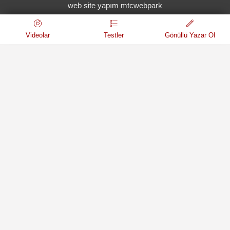
web site yapım mtcwebpark
Videolar
Testler
Gönüllü Yazar Ol