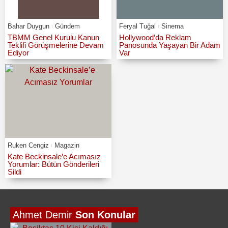
Bahar Duygun
Gündem
Feryal Tuğal
Sinema
TBMM Genel Kurulu Kanun
Hollywood’da Reklam
Teklifi Görüşmelerine Devam
Panosunda Yaşayan Bir Adam
Ediyor
Var
Ruken Cengiz
Magazin
Kate Beckinsale’e Acımasız
Yorumlar: Bütün Gönderileri
Sildi
Ahmet Demir
Son Konular