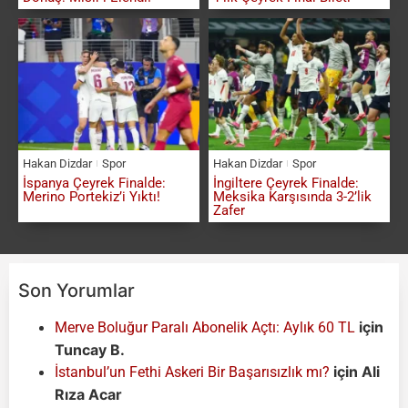
Hakan Dizdar
Spor
Hakan Dizdar
Spor
İspanya Çeyrek Finalde:
İngiltere Çeyrek Finalde:
Merino Portekiz’i Yıktı!
Meksika Karşısında 3-2’lik
Zafer
Son Yorumlar
için
Merve Boluğur Paralı Abonelik Açtı: Aylık 60 TL
Tuncay B.
için
Ali
İstanbul’un Fethi Askeri Bir Başarısızlık mı?
Rıza Acar