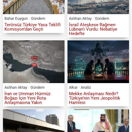
Bahar Duygun
Gündem
Aslıhan Aktay
Gündem
Terörsüz Türkiye Yasa Teklifi
İsrail Ateşkese Rağmen
Komisyon’dan Geçti
Lübnan’ı Vurdu: Nebatiye
Hedefte
Aslıhan Aktay
Gündem
Alkar
Analiz
İran ve Umman Hürmüz
Mekke Anlaşması Nedir?
Boğazı İçin Yeni Rota
Türkiye’nin Yeni Jeopolitik
Anlaşmasına Yakın
Hamlesi