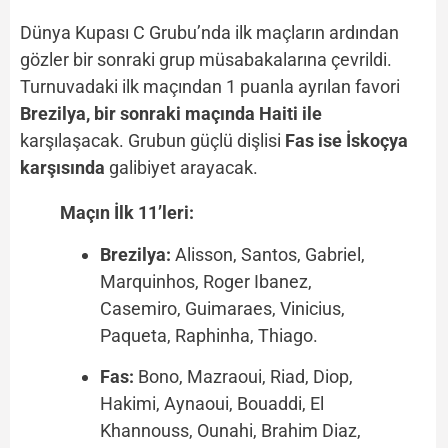
Dünya Kupası C Grubu’nda ilk maçların ardından
gözler bir sonraki grup müsabakalarına çevrildi.
Turnuvadaki ilk maçından 1 puanla ayrılan favori
Brezilya, bir sonraki maçında Haiti ile
karşılaşacak. Grubun güçlü dişlisi
Fas ise İskoçya
karşısında
galibiyet arayacak.
Maçın İlk 11’leri:
Brezilya:
Alisson, Santos, Gabriel,
Marquinhos, Roger Ibanez,
Casemiro, Guimaraes, Vinicius,
Paqueta, Raphinha, Thiago.
Fas:
Bono, Mazraoui, Riad, Diop,
Hakimi, Aynaoui, Bouaddi, El
Khannouss, Ounahi, Brahim Diaz,