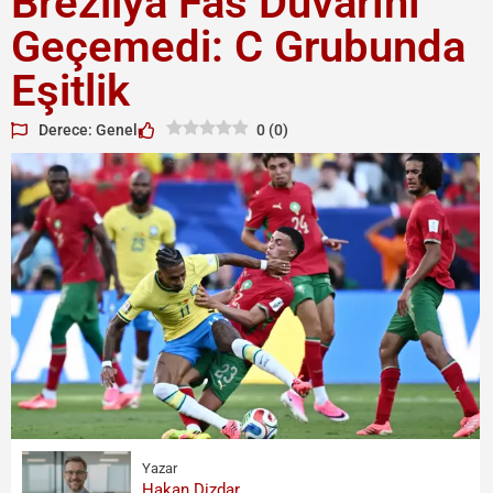
Brezilya Fas Duvarını
Geçemedi: C Grubunda
Eşitlik
Derece: Genel
0
(
0
)
Yazar
Hakan Dizdar