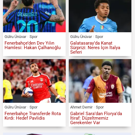
Gülru Ünüvar
Spor
Gülru Ünüvar
Spor
Fenerbahçe’den Dev Yılın
Galatasaray’da Kanat
Hamlesi: Hakan Çalhanoğlu
Sürprizi: Neres İçin İtalya
Seferi
Gülru Ünüvar
Spor
Ahmet Demir
Spor
Fenerbahçe Transferde Rota
Gabriel Sara’dan Florya’da
Kırdı: Hedef Pavlidis
İtiraf: Düzeltmemiz
Gerekenler Var