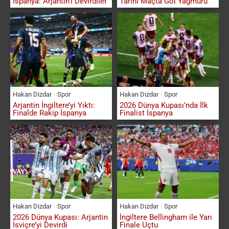
İspanya: Arjantin’i Devirdiler
Tarihi Maçta Gol Yağmuru
Hakan Dizdar
Spor
Hakan Dizdar
Spor
Arjantin İngiltere’yi Yıktı:
2026 Dünya Kupası’nda İlk
Finalde Rakip İspanya
Finalist İspanya
Hakan Dizdar
Spor
Hakan Dizdar
Spor
2026 Dünya Kupası: Arjantin
İngiltere Bellingham ile Yarı
İsviçre’yi Devirdi
Finale Uçtu