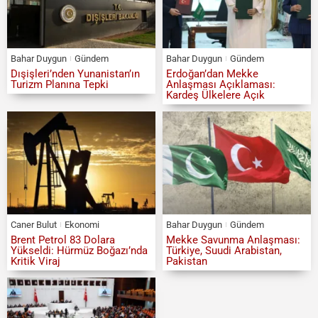
Bahar Duygun
Gündem
Bahar Duygun
Gündem
Dışişleri’nden Yunanistan’ın
Erdoğan’dan Mekke
Turizm Planına Tepki
Anlaşması Açıklaması:
Kardeş Ülkelere Açık
Caner Bulut
Ekonomi
Bahar Duygun
Gündem
Brent Petrol 83 Dolara
Mekke Savunma Anlaşması:
Yükseldi: Hürmüz Boğazı’nda
Türkiye, Suudi Arabistan,
Kritik Viraj
Pakistan