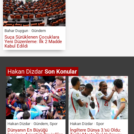
Bahar Duygun
Gündem
Suça Sürüklenen Çocuklara
Yeni Düzenleme: İlk 2 Madde
Kabul Edildi
Hakan Dizdar
Son Konular
Hakan Dizdar
Gündem
,
Spor
Hakan Dizdar
Spor
Dünyanın En Büyüğü
İngiltere Dünya 3.’sü Oldu: