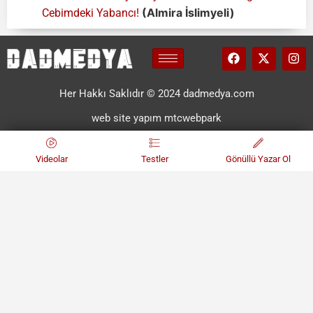
(Almira İslimyeli)
Cebimdeki Yabancı!
Her Hakkı Saklıdır © 2024 dadmedya.com
web site yapım mtcwebpark
Videolar
Testler
Gönüllü Yazar Ol