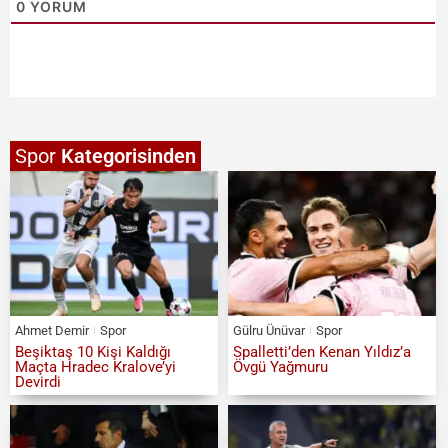
0
YORUM
Spor
Kategorisinden
Ahmet Demir
Spor
Gülru Ünüvar
Spor
Beşiktaş 10 Kişi Kaldığı
Spalletti’den Kenan Yıldız’a
Maçta Hradec Kralove’yi
Övgü Yağmuru
Devirdi