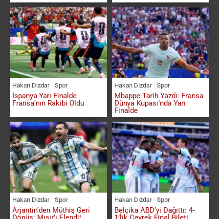
Hakan Dizdar
Spor
Hakan Dizdar
Spor
İspanya Yarı Finalde
Mbappe Tarih Yazdı: Fransa
Fransa’nın Rakibi Oldu
Dünya Kupası’nda Yarı
Finalde
Hakan Dizdar
Spor
Hakan Dizdar
Spor
Arjantin’den Müthiş Geri
Belçika ABD’yi Dağıttı: 4-
Dönüş: Mısır’ı Elendi!
1’lik Çeyrek Final Bileti