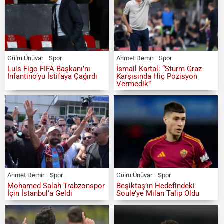
Gülru Ünüvar
Spor
Ahmet Demir
Spor
Luis Figo FIFA Başkanı’nı
İsmail Kartal: “Sturm Graz
Infantino’yu İstifaya Çağırdı
Karşısında Hiç Pozisyon
Vermedik”
Ahmet Demir
Spor
Gülru Ünüvar
Spor
Mohamed Salah Trabzonspor
Beşiktaş’ın Hedefindeki
İçin İstanbul’a Geldi
Soule’ye Milan Talip Oldu