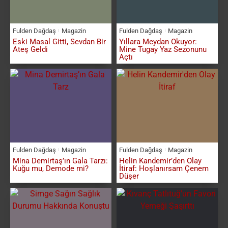
Fulden Dağdaş
Magazin
Fulden Dağdaş
Magazin
Eski Masal Gitti, Sevdan Bir
Yıllara Meydan Okuyor:
Ateş Geldi
Mine Tugay Yaz Sezonunu
Açtı
Fulden Dağdaş
Magazin
Fulden Dağdaş
Magazin
Mina Demirtaş’ın Gala Tarzı:
Helin Kandemir’den Olay
Kuğu mu, Demode mi?
İtiraf: Hoşlanırsam Çenem
Düşer