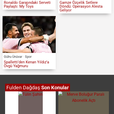
Ronaldo Garajındaki Serveti
Gamze Özçelik Setlere
Paylaştı: My Toys
Döndü: Operasyon Alesta
Geliyor
Gülru Ünüvar
Spor
Spalletti’den Kenan Yıldız’a
Övgü Yağmuru
Fulden Dağdaş
Son Konular