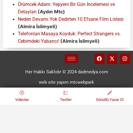
Örümcek-Adam: Yepyeni Bir Gün İncelemesi ve
(Aydın Mtc)
Detayları
Neden Devamı Yok Dedirten 10 Efsane Film Listesi
(Almira İslimyeli)
Telefonları Masaya Koyduk: Perfect Strangers vs.
(Almira İslimyeli)
Cebimdeki Yabancı!
Her Hakkı Saklıdır © 2024 dadmedya.com
web site yapım mtcwebpark
Videolar
Testler
Gönüllü Yazar Ol