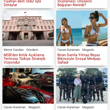
Fiyatları Belli Oldu! İşte
İncelemesi: Ünlülerin
Detaylar
Bağışları Nerede?
Merve Candan
Gündem
Canan Karaman
Magazin
MSB’den Kritik Açıklama:
Biran Damla Yılmaz Beyaz
Terörsüz Türkiye Stratejik
Bikinisiyle Sosyal Medyayı
Vizyondur
Salladı
Canan Karaman
Magazin
Canan Karaman
Magazin