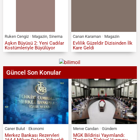
Ruken Cengiz
Magazin
,
Sinema
Canan Karaman
Magazin
Aşkın Büyüsü 2: Yeni Cadılar
Evlilik Güzeldir Dizisinden İlk
Kostümleriyle Büyülüyor
Kare Geldi
Güncel Son Konular
Caner Bulut
Ekonomi
Merve Candan
Gündem
Merkez Bankası Rezervleri
MGK Bildirisi Yayımlandı:
164,4 Milyar Dolara Yükseldi
‘Terörsüz Türkiye’ Vurgusu