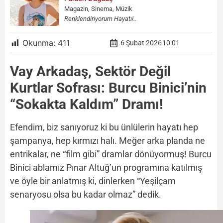
Magazin, Sinema, Müzik
Renklendiriyorum Hayatı!..
Okunma:
411
6 Şubat 2026
10:01
Vay Arkadaş, Sektör Değil
Kurtlar Sofrası: Burcu Binici’nin
“Sokakta Kaldım” Dramı!
Efendim, biz sanıyoruz ki bu ünlülerin hayatı hep
şampanya, hep kırmızı halı. Meğer arka planda ne
entrikalar, ne “film gibi” dramlar dönüyormuş! Burcu
Binici ablamız Pınar Altuğ’un programına katılmış
ve öyle bir anlatmış ki, dinlerken “Yeşilçam
senaryosu olsa bu kadar olmaz” dedik.