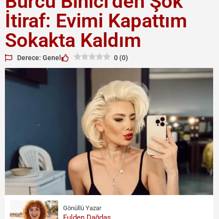
Burcu Binici’den Şok
İtiraf: Evimi Kapattım
Sokakta Kaldım
Derece: Genel
0
(
0
)
Gönüllü Yazar
Fulden Dağdaş