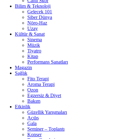
Canlı Skor
Bilim & Teknoloji
Gelecek 101
Siber Dünya
Nöro-Haz
Uzay
Kültür & Sanat
Sinema
Müzik
Tiyatro
Kitap
Performans Sanatları
Magazin
Sağlık
Fito Terapi
Aroma Terapi
Ozon
Egzersiz & Diyet
Bakım
Etkinlik
Güzellik Yarışmaları
Açılış
Gala
Seminer – Toplantı
Konser