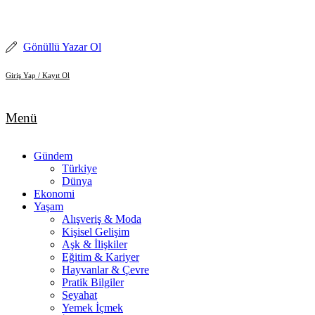
İçeriğe
atla
Gönüllü Yazar Ol
Giriş Yap / Kayıt Ol
Menü
Gündem
Türkiye
Dünya
Ekonomi
Yaşam
Alışveriş & Moda
Kişisel Gelişim
Aşk & İlişkiler
Eğitim & Kariyer
Hayvanlar & Çevre
Pratik Bilgiler
Seyahat
Yemek İçmek