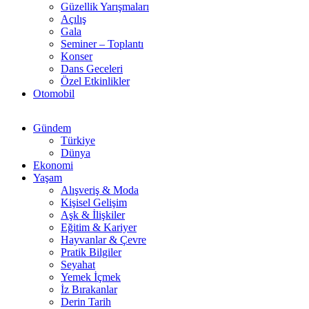
Güzellik Yarışmaları
Açılış
Gala
Seminer – Toplantı
Konser
Dans Geceleri
Özel Etkinlikler
Otomobil
Gündem
Türkiye
Dünya
Ekonomi
Yaşam
Alışveriş & Moda
Kişisel Gelişim
Aşk & İlişkiler
Eğitim & Kariyer
Hayvanlar & Çevre
Pratik Bilgiler
Seyahat
Yemek İçmek
İz Bırakanlar
Derin Tarih