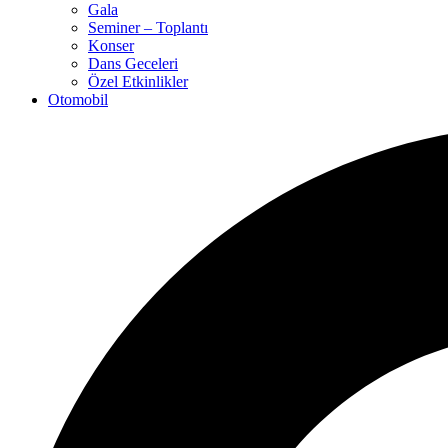
Gala
Seminer – Toplantı
Konser
Dans Geceleri
Özel Etkinlikler
Otomobil