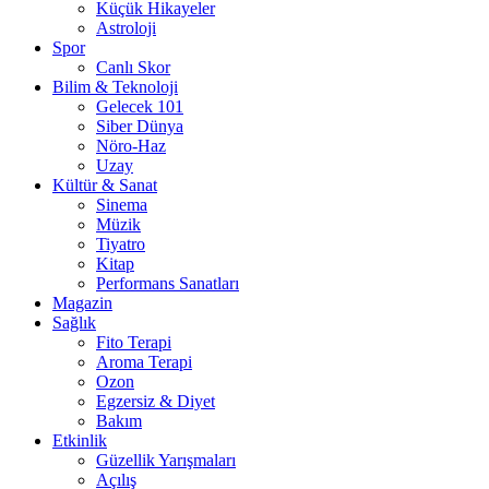
Küçük Hikayeler
Astroloji
Spor
Canlı Skor
Bilim & Teknoloji
Gelecek 101
Siber Dünya
Nöro-Haz
Uzay
Kültür & Sanat
Sinema
Müzik
Tiyatro
Kitap
Performans Sanatları
Magazin
Sağlık
Fito Terapi
Aroma Terapi
Ozon
Egzersiz & Diyet
Bakım
Etkinlik
Güzellik Yarışmaları
Açılış