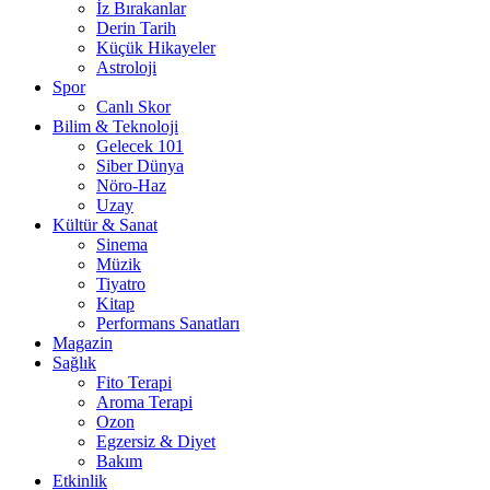
İz Bırakanlar
Derin Tarih
Küçük Hikayeler
Astroloji
Spor
Canlı Skor
Bilim & Teknoloji
Gelecek 101
Siber Dünya
Nöro-Haz
Uzay
Kültür & Sanat
Sinema
Müzik
Tiyatro
Kitap
Performans Sanatları
Magazin
Sağlık
Fito Terapi
Aroma Terapi
Ozon
Egzersiz & Diyet
Bakım
Etkinlik