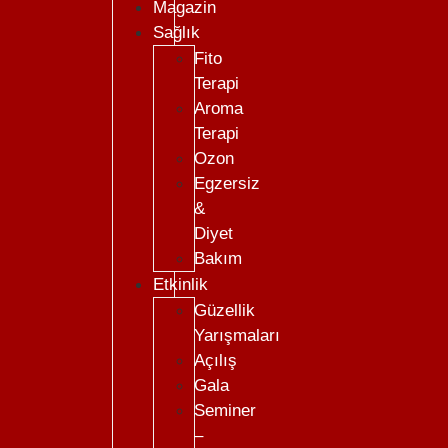
Magazin
Sağlık
Fito
Terapi
Aroma
Terapi
Ozon
Egzersiz
&
Diyet
Bakım
Etkinlik
Güzellik
Yarışmaları
Açılış
Gala
Seminer
–