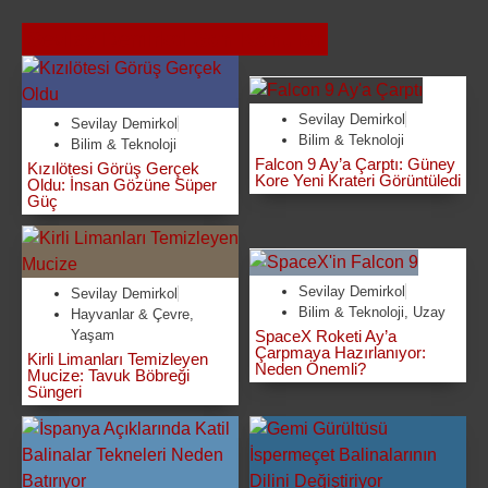
Sevilay Demirkol
Son Konular
Sevilay Demirkol
Sevilay Demirkol
Bilim & Teknoloji
Bilim & Teknoloji
Falcon 9 Ay’a Çarptı: Güney
Kızılötesi Görüş Gerçek
Kore Yeni Krateri Görüntüledi
Oldu: İnsan Gözüne Süper
Güç
Sevilay Demirkol
Sevilay Demirkol
Bilim & Teknoloji
,
Uzay
Hayvanlar & Çevre
,
Yaşam
SpaceX Roketi Ay’a
Çarpmaya Hazırlanıyor:
Kirli Limanları Temizleyen
Neden Önemli?
Mucize: Tavuk Böbreği
Süngeri