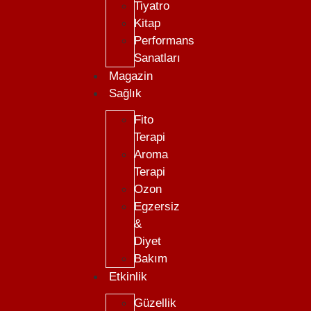
Tiyatro
Kitap
Performans
Sanatları
Magazin
Sağlık
Fito
Terapi
Aroma
Terapi
Ozon
Egzersiz
&
Diyet
Bakım
Etkinlik
Güzellik