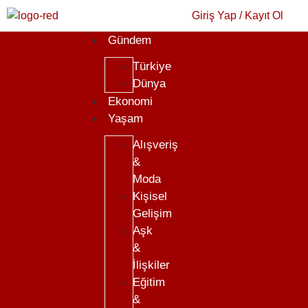
Giriş Yap / Kayıt Ol
Gündem
Türkiye
Dünya
Ekonomi
Yaşam
Alışveriş
&
Moda
Kişisel
Gelişim
Aşk
&
İlişkiler
Eğitim
&