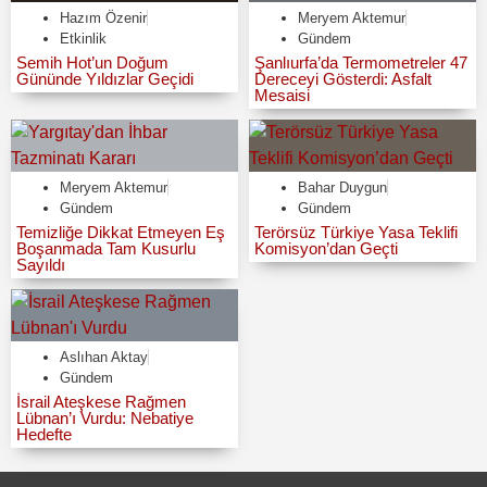
Hazım Özenir
Meryem Aktemur
Etkinlik
Gündem
Semih Hot’un Doğum
Şanlıurfa’da Termometreler 47
Gününde Yıldızlar Geçidi
Dereceyi Gösterdi: Asfalt
Mesaisi
Meryem Aktemur
Bahar Duygun
Gündem
Gündem
Temizliğe Dikkat Etmeyen Eş
Terörsüz Türkiye Yasa Teklifi
Boşanmada Tam Kusurlu
Komisyon’dan Geçti
Sayıldı
Aslıhan Aktay
Gündem
İsrail Ateşkese Rağmen
Lübnan’ı Vurdu: Nebatiye
Hedefte