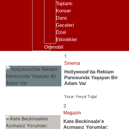
Toplantı
Konser
Dans
Geceleri
Özel
Etkinlikler
Otomobil
1
Sinema
Hollywood’da Reklam
Panosunda Yaşayan Bir
Adam Var
Yazar:
Feryal Tuğal
2
Magazin
Kate Beckinsale’e
Acımasız Yorumlar: