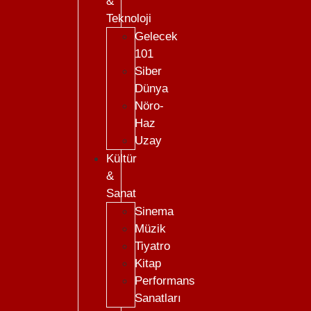
&
Teknoloji
Gelecek
101
Siber
Dünya
Nöro-
Haz
Uzay
Kültür
&
Sanat
Sinema
Müzik
Tiyatro
Kitap
Performans
Sanatları