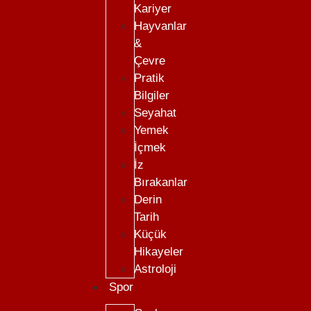
Kariyer
Hayvanlar
&
Çevre
Pratik
Bilgiler
Seyahat
Yemek
İçmek
İz
Bırakanlar
Derin
Tarih
Küçük
Hikayeler
Astroloji
Spor