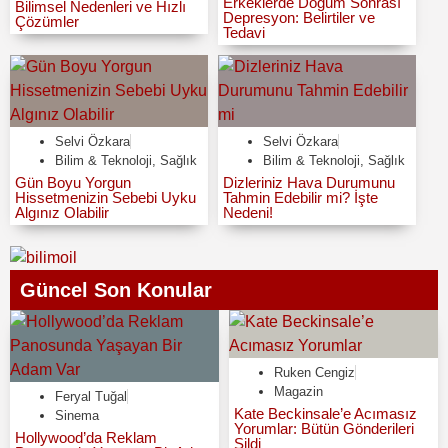
Erkeklerde Doğum Sonrası
Bilimsel Nedenleri ve Hızlı
Depresyon: Belirtiler ve
Çözümler
Tedavi
Selvi Özkara
Selvi Özkara
Bilim & Teknoloji
,
Sağlık
Bilim & Teknoloji
,
Sağlık
Gün Boyu Yorgun
Dizleriniz Hava Durumunu
Hissetmenizin Sebebi Uyku
Tahmin Edebilir mi? İşte
Algınız Olabilir
Nedeni!
Güncel Son Konular
Ruken Cengiz
Magazin
Feryal Tuğal
Kate Beckinsale’e Acımasız
Sinema
Yorumlar: Bütün Gönderileri
Hollywood’da Reklam
Sildi