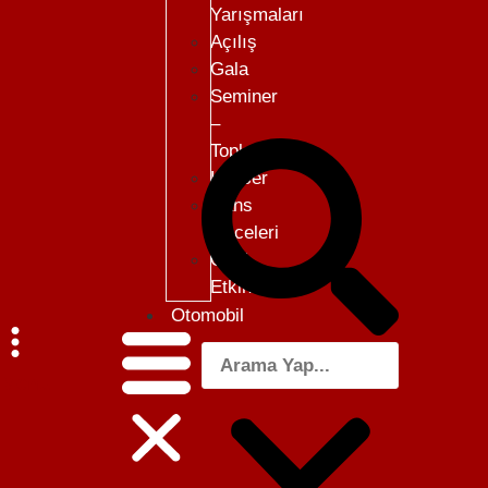
Yarışmaları
Açılış
Gala
Seminer
–
Toplantı
Konser
Dans
Geceleri
Özel
Etkinlikler
Otomobil
Menü