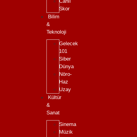
Canlı
Skor
Bilim
&
Teknoloji
Gelecek
101
Siber
Dünya
Nöro-
Haz
Uzay
Kültür
&
Sanat
Sinema
Müzik