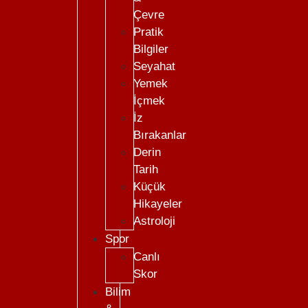
Çevre
Pratik
Bilgiler
Seyahat
Yemek
İçmek
İz
Bırakanlar
Derin
Tarih
Küçük
Hikayeler
Astroloji
Spor
Canlı
Skor
Bilim