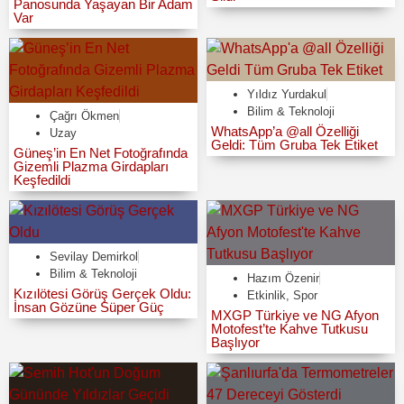
Panosunda Yaşayan Bir Adam
Var
Yıldız Yurdakul
Bilim & Teknoloji
Çağrı Ökmen
WhatsApp’a @all Özelliği
Uzay
Geldi: Tüm Gruba Tek Etiket
Güneş’in En Net Fotoğrafında
Gizemli Plazma Girdapları
Keşfedildi
Sevilay Demirkol
Bilim & Teknoloji
Hazım Özenir
Kızılötesi Görüş Gerçek Oldu:
Etkinlik
,
Spor
İnsan Gözüne Süper Güç
MXGP Türkiye ve NG Afyon
Motofest’te Kahve Tutkusu
Başlıyor