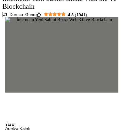
Blockchain
Derece: Genel
4.8
(
1941
)
Yazar
Açelya Kaleli