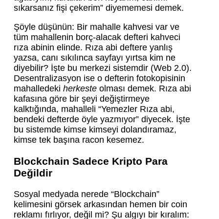
sıkarsanız fişi çekerim” diyememesi demek.
Şöyle düşünün: Bir mahalle kahvesi var ve
tüm mahallenin borç-alacak defteri kahveci
rıza abinin elinde. Rıza abi deftere yanlış
yazsa, canı sıkılınca sayfayı yırtsa kim ne
diyebilir? İşte bu merkezi sistemdir (Web 2.0).
Desentralizasyon ise o defterin fotokopisinin
mahalledeki
herkeste
olması demek. Rıza abi
kafasına göre bir şeyi değiştirmeye
kalktığında, mahalleli “Yemezler Rıza abi,
bendeki defterde öyle yazmıyor” diyecek. İşte
bu sistemde kimse kimseyi dolandıramaz,
kimse tek başına racon kesemez.
Blockchain Sadece Kripto Para
Değildir
Sosyal medyada nerede “Blockchain”
kelimesini görsek arkasından hemen bir coin
reklamı fırlıyor, değil mi? Şu algıyı bir kıralım: