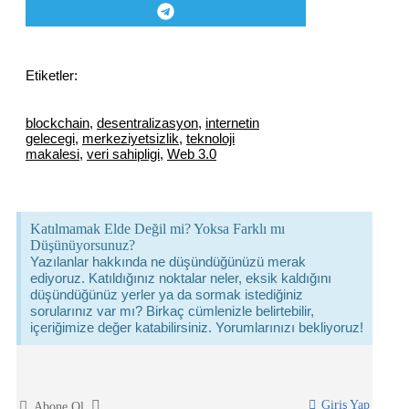
Etiketler:
blockchain
,
desentralizasyon
,
internetin
gelecegi
,
merkeziyetsizlik
,
teknoloji
makalesi
,
veri sahipligi
,
Web 3.0
Katılmamak Elde Değil mi? Yoksa Farklı mı
Düşünüyorsunuz?
Yazılanlar hakkında ne düşündüğünüzü merak
ediyoruz. Katıldığınız noktalar neler, eksik kaldığını
düşündüğünüz yerler ya da sormak istediğiniz
sorularınız var mı? Birkaç cümlenizle belirtebilir,
içeriğimize değer katabilirsiniz. Yorumlarınızı bekliyoruz!
Giriş Yap
Abone Ol