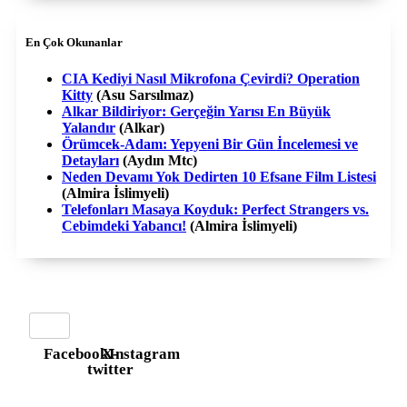
En Çok Okunanlar
CIA Kediyi Nasıl Mikrofona Çevirdi? Operation
Kitty
(Asu Sarsılmaz)
Alkar Bildiriyor: Gerçeğin Yarısı En Büyük
Yalandır
(Alkar)
Örümcek-Adam: Yepyeni Bir Gün İncelemesi ve
Detayları
(Aydın Mtc)
Neden Devamı Yok Dedirten 10 Efsane Film Listesi
(Almira İslimyeli)
Telefonları Masaya Koyduk: Perfect Strangers vs.
Cebimdeki Yabancı!
(Almira İslimyeli)
Facebook
X-
Instagram
twitter