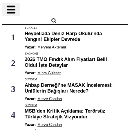
TÜRKIYE
Heybeliada Deniz Harp Okulu’nda
1
Yangın! Ekipler Devrede
Yazar:
Meryem Aktemur
EKONOMI
2026 TMO Fındık Alım Fiyatları Belli
2
Oldu! İşte Detaylar
Yazar:
Mihra Güleser
GÜNDEM
Ahbap Derneği’ne MASAK İncelemesi:
3
Ünlülerin Bağışları Nerede?
Yazar:
Merve Candan
GÜNDEM
MSB’den Kritik Açıklama: Terörsüz
4
Türkiye Stratejik Vizyondur
Yazar:
Merve Candan