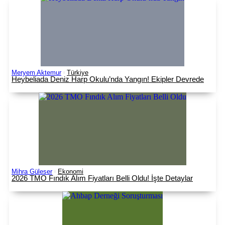
Meryem Aktemur
Türkiye
Heybeliada Deniz Harp Okulu’nda Yangın! Ekipler Devrede
Mihra Güleser
Ekonomi
2026 TMO Fındık Alım Fiyatları Belli Oldu! İşte Detaylar