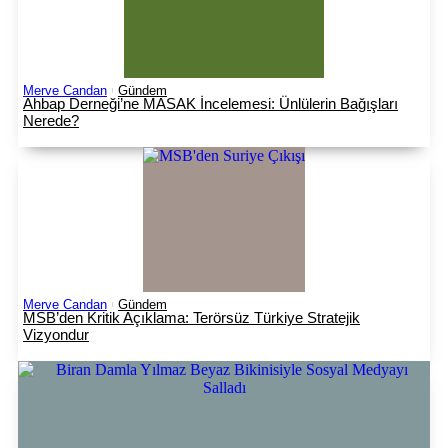
Merve Candan
Gündem
Ahbap Derneği’ne MASAK İncelemesi: Ünlülerin Bağışları
Nerede?
Merve Candan
Gündem
MSB’den Kritik Açıklama: Terörsüz Türkiye Stratejik
Vizyondur