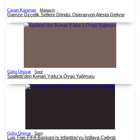
Canan Karaman
Magazin
Gamze Özçelik Setlere Döndü: Operasyon Alesta Geliyor
Gülru Ünüvar
Spor
Spalletti’den Kenan Yıldız’a Övgü Yağmuru
Gülru Ünüvar
Spor
Luis Figo FIFA Başkanı’nı Infantino’yu İstifaya Çağırdı