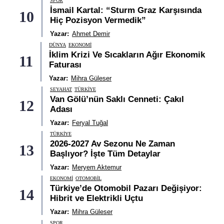
SPOR
İsmail Kartal: “Sturm Graz Karşısında
10
Hiç Pozisyon Vermedik”
Yazar:
Ahmet Demir
DÜNYA
EKONOMI
İklim Krizi Ve Sıcakların Ağır Ekonomik
11
Faturası
Yazar:
Mihra Güleser
SEYAHAT
TÜRKIYE
Van Gölü’nün Saklı Cenneti: Çakıl
12
Adası
Yazar:
Feryal Tuğal
TÜRKIYE
2026-2027 Av Sezonu Ne Zaman
13
Başlıyor? İşte Tüm Detaylar
Yazar:
Meryem Aktemur
EKONOMI
OTOMOBIL
Türkiye’de Otomobil Pazarı Değişiyor:
14
Hibrit ve Elektrikli Uçtu
Yazar:
Mihra Güleser
SPOR