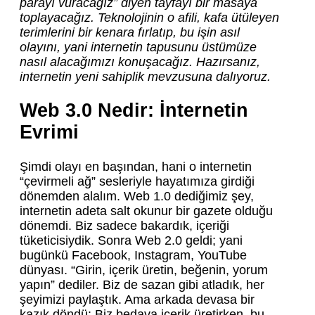
parayı vuracağız” diyen tayfayı bir masaya
toplayacağız. Teknolojinin o afili, kafa ütüleyen
terimlerini bir kenara fırlatıp, bu işin asıl
olayını, yani internetin tapusunu üstümüze
nasıl alacağımızı konuşacağız. Hazırsanız,
internetin yeni sahiplik mevzusuna dalıyoruz.
Web 3.0 Nedir: İnternetin
Evrimi
Şimdi olayı en başından, hani o internetin
“çevirmeli ağ” sesleriyle hayatımıza girdiği
dönemden alalım. Web 1.0 dediğimiz şey,
internetin adeta salt okunur bir gazete olduğu
dönemdi. Biz sadece bakardık, içeriği
tüketicisiydik. Sonra Web 2.0 geldi; yani
bugünkü Facebook, Instagram, YouTube
dünyası. “Girin, içerik üretin, beğenin, yorum
yapın” dediler. Biz de sazan gibi atladık, her
şeyimizi paylaştık. Ama arkada devasa bir
kazık döndü: Biz bedava içerik üretirken, bu