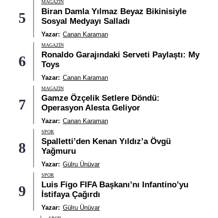
MAGAZIN
Biran Damla Yılmaz Beyaz Bikinisiyle
5
Sosyal Medyayı Salladı
Yazar:
Canan Karaman
MAGAZIN
Ronaldo Garajındaki Serveti Paylaştı: My
6
Toys
Yazar:
Canan Karaman
MAGAZIN
Gamze Özçelik Setlere Döndü:
7
Operasyon Alesta Geliyor
Yazar:
Canan Karaman
SPOR
Spalletti’den Kenan Yıldız’a Övgü
8
Yağmuru
Yazar:
Gülru Ünüvar
SPOR
Luis Figo FIFA Başkanı’nı Infantino’yu
9
İstifaya Çağırdı
Yazar:
Gülru Ünüvar