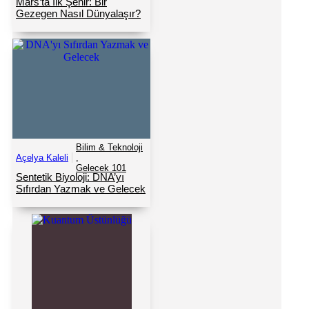
Mars’ta İlk Şehir: Bir
Gezegen Nasıl Dünyalaşır?
Bilim & Teknoloji
Açelya Kaleli
,
Gelecek 101
Sentetik Biyoloji: DNA’yı
Sıfırdan Yazmak ve Gelecek