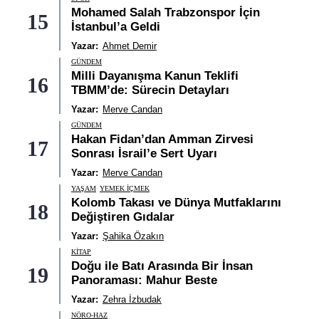
Mohamed Salah Trabzonspor İçin
15
İstanbul’a Geldi
Yazar:
Ahmet Demir
GÜNDEM
Milli Dayanışma Kanun Teklifi
16
TBMM’de: Sürecin Detayları
Yazar:
Merve Candan
GÜNDEM
Hakan Fidan’dan Amman Zirvesi
17
Sonrası İsrail’e Sert Uyarı
Yazar:
Merve Candan
YAŞAM
YEMEK İÇMEK
Kolomb Takası ve Dünya Mutfaklarını
18
Değiştiren Gıdalar
Yazar:
Şahika Özakın
KITAP
Doğu ile Batı Arasında Bir İnsan
19
Panoraması: Mahur Beste
Yazar:
Zehra İzbudak
NÖRO-HAZ