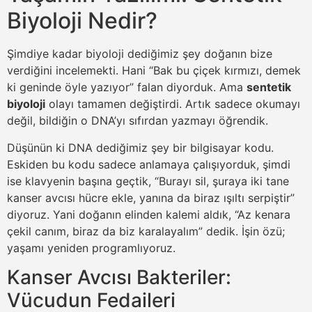
Biyoloji Nedir?
Şimdiye kadar biyoloji dediğimiz şey doğanın bize
verdiğini incelemekti. Hani “Bak bu çiçek kırmızı, demek
ki geninde öyle yazıyor” falan diyorduk. Ama
sentetik
biyoloji
olayı tamamen değiştirdi. Artık sadece okumayı
değil, bildiğin o DNA’yı sıfırdan yazmayı öğrendik.
Düşünün ki DNA dediğimiz şey bir bilgisayar kodu.
Eskiden bu kodu sadece anlamaya çalışıyorduk, şimdi
ise klavyenin başına geçtik, “Burayı sil, şuraya iki tane
kanser avcısı hücre ekle, yanına da biraz ışıltı serpiştir”
diyoruz. Yani doğanın elinden kalemi aldık, “Az kenara
çekil canım, biraz da biz karalayalım” dedik. İşin özü;
yaşamı yeniden programlıyoruz.
Kanser Avcısı Bakteriler:
Vücudun Fedaileri