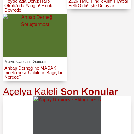
Heybeliada Deniz Harp
2026 TMO Fındık Alım Fiyatları
Okulu’nda Yangın! Ekipler
Belli Oldu! İşte Detaylar
Devrede
Merve Candan
Gündem
Ahbap Derneği’ne MASAK
İncelemesi: Ünlülerin Bağışları
Nerede?
Açelya Kaleli
Son Konular