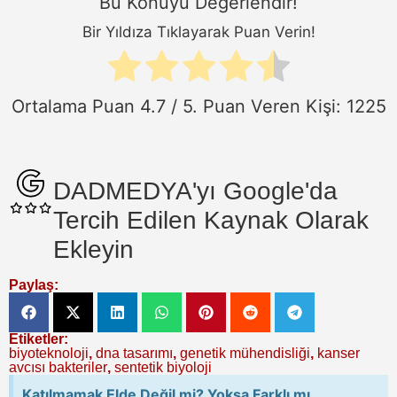
Bu Konuyu Değerlendir!
Bir Yıldıza Tıklayarak Puan Verin!
Ortalama Puan
4.7
/ 5. Puan Veren Kişi:
1225
DADMEDYA'yı Google'da
Tercih Edilen Kaynak Olarak
Ekleyin
Paylaş:
Etiketler:
biyoteknoloji
,
dna tasarımı
,
genetik mühendisliği
,
kanser
avcısı bakteriler
,
sentetik biyoloji
Katılmamak Elde Değil mi? Yoksa Farklı mı