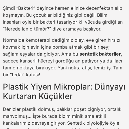
Şimdi “Bakteri” deyince hemen elinize dezenfektan alıp
koşmayın. Bu çocuklar bildiğiniz gibi değil! Bilim
insanları öyle bir bakteri tasarlıyor ki, vücuda girdiği an
“Nerede lan o tümör?” diye aramaya başlıyor.
Normalde kemoterapi dediğimiz olay, eve giren hırsızı
kovmak için evin içine bomba atmak gibi bir şey;
sağlam eşyalar da gidiyor. Ama bu
sentetik bakteriler
,
sadece kanserli hücreyi gördüğü an patlıyor ya da ilacı
tam o noktaya bırakıyor. Yani nokta atışı, temiz iş. Tam
bir “fedai” kafası!
Plastik Yiyen Mikroplar: Dünyayı
Kurtaran Küçükler
Denizler plastik dolmuş, balıklar poşet çiğniyor, ortalık
mahvolmuş… İşte burada bizim minik ama etkili
kankalarımız devreye giriyor. Sentetik biyolojiyle öyle