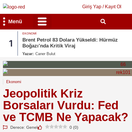
Giriş Yap / Kayıt Ol
Menü
EKONOMI
Bilim & Teknoloji
Kültür & Sanat
Brent Petrol 83 Dolara Yükseldi: Hürmüz
1
Boğazı’nda Kritik Viraj
Yazar:
Caner Bulut
Ekonomi
Jeopolitik Kriz
Borsaları Vurdu: Fed
ve TCMB Ne Yapacak?
Derece: Genel
0
(
0
)