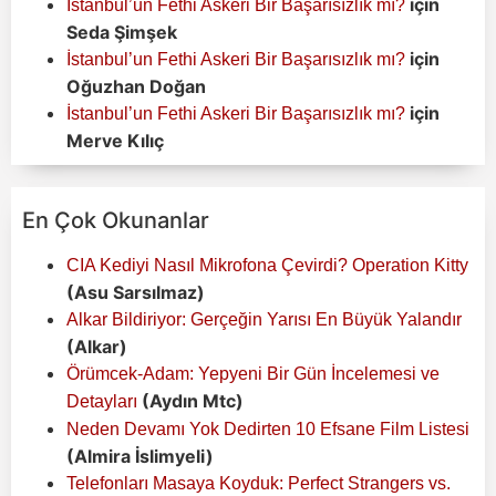
için
İstanbul’un Fethi Askeri Bir Başarısızlık mı?
Seda Şimşek
için
İstanbul’un Fethi Askeri Bir Başarısızlık mı?
Oğuzhan Doğan
için
İstanbul’un Fethi Askeri Bir Başarısızlık mı?
Merve Kılıç
En Çok Okunanlar
CIA Kediyi Nasıl Mikrofona Çevirdi? Operation Kitty
(Asu Sarsılmaz)
Alkar Bildiriyor: Gerçeğin Yarısı En Büyük Yalandır
(Alkar)
Örümcek-Adam: Yepyeni Bir Gün İncelemesi ve
(Aydın Mtc)
Detayları
Neden Devamı Yok Dedirten 10 Efsane Film Listesi
(Almira İslimyeli)
Telefonları Masaya Koyduk: Perfect Strangers vs.