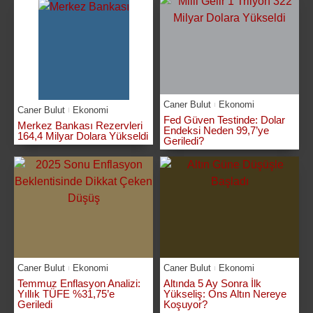
Caner Bulut
Ekonomi
Caner Bulut
Ekonomi
Fed Güven Testinde: Dolar
Merkez Bankası Rezervleri
Endeksi Neden 99,7’ye
164,4 Milyar Dolara Yükseldi
Geriledi?
Caner Bulut
Ekonomi
Caner Bulut
Ekonomi
Temmuz Enflasyon Analizi:
Altında 5 Ay Sonra İlk
Yıllık TÜFE %31,75’e
Yükseliş: Ons Altın Nereye
Geriledi
Koşuyor?