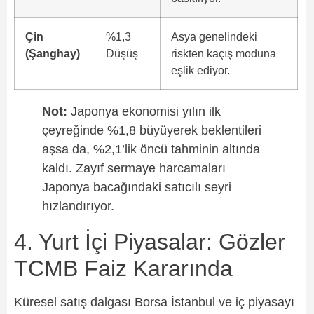
Çin
%1,3
Asya genelindeki
(Şanghay)
Düşüş
riskten kaçış moduna
eşlik ediyor.
Not:
Japonya ekonomisi yılın ilk
çeyreğinde %1,8 büyüyerek beklentileri
aşsa da, %2,1’lik öncü tahminin altında
kaldı. Zayıf sermaye harcamaları
Japonya bacağındaki satıcılı seyri
hızlandırıyor.
4. Yurt İçi Piyasalar: Gözler
TCMB Faiz Kararında
Küresel satış dalgası Borsa İstanbul ve iç piyasayı