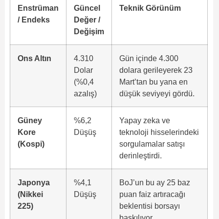
Enstrüman
Güncel
Teknik Görünüm
/ Endeks
Değer /
Değişim
Ons Altın
4.310
Gün içinde 4.300
Dolar
dolara gerileyerek 23
(%0,4
Mart’tan bu yana en
azalış)
düşük seviyeyi gördü.
Güney
%6,2
Yapay zeka ve
Kore
Düşüş
teknoloji hisselerindeki
(Kospi)
sorgulamalar satışı
derinleştirdi.
Japonya
%4,1
BoJ’un bu ay 25 baz
(Nikkei
Düşüş
puan faiz artıracağı
225)
beklentisi borsayı
baskılıyor.