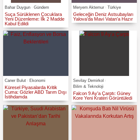
Bahar Duygun
Gündem
Meryem Aktemur
Türkiye
Suça Sürüklenen Çocuklara
Geleceğin Deniz Astsubayları
Yeni Düzenleme: İlk 2 Madde
Yalova’da Mavi Vatan’a Hazır
Kabul Edildi
Caner Bulut
Ekonomi
Sevilay Demirkol
Bilim & Teknoloji
Küresel Piyasalarda Kritik
Cuma: Gözler ABD Tarım Dışı
Falcon 9 Ay’a Çarptı: Güney
İstihdamda
Kore Yeni Krateri Görüntüledi