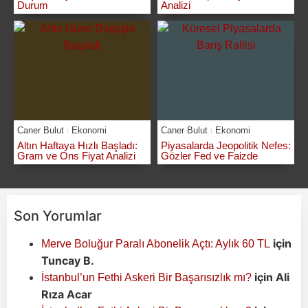
Durum
Analizi
Caner Bulut
Ekonomi
Caner Bulut
Ekonomi
Altın Haftaya Hızlı Başladı:
Piyasalarda Jeopolitik Nefes:
Gram ve Ons Fiyat Analizi
Gözler Fed ve Faizde
Son Yorumlar
için
Merve Boluğur Paralı Abonelik Açtı: Aylık 60 TL
Tuncay B.
için
Ali
İstanbul’un Fethi Askeri Bir Başarısızlık mı?
Rıza Acar