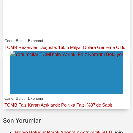
Caner Bulut
Ekonomi
TCMB Rezervleri Düşüşte: 160,5 Milyar Dolara Gerileme Oldu
Caner Bulut
Ekonomi
TCMB Faiz Kararı Açıklandı: Politika Faizi %37’de Sabit
Son Yorumlar
için
Merve Boluğur Paralı Abonelik Açtı: Aylık 60 TL