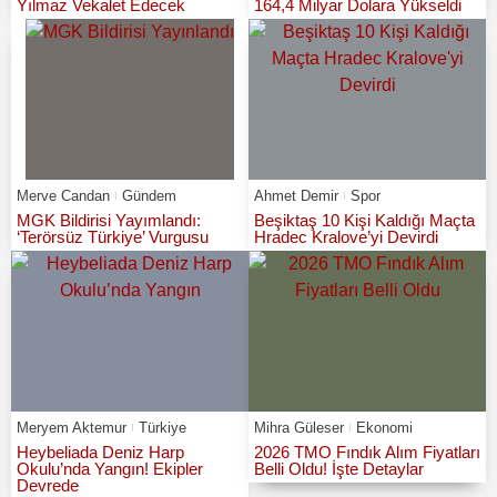
Yılmaz Vekalet Edecek
164,4 Milyar Dolara Yükseldi
Merve Candan
Gündem
Ahmet Demir
Spor
MGK Bildirisi Yayımlandı:
Beşiktaş 10 Kişi Kaldığı Maçta
‘Terörsüz Türkiye’ Vurgusu
Hradec Kralove’yi Devirdi
Meryem Aktemur
Türkiye
Mihra Güleser
Ekonomi
Heybeliada Deniz Harp
2026 TMO Fındık Alım Fiyatları
Okulu’nda Yangın! Ekipler
Belli Oldu! İşte Detaylar
Devrede