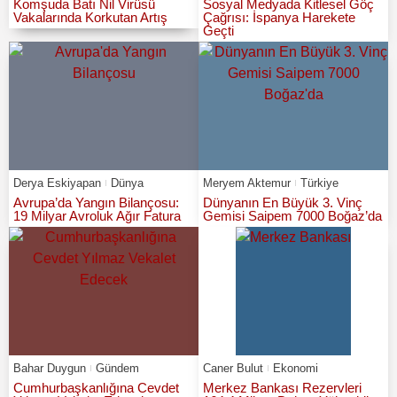
Komşuda Batı Nil Virüsü
Sosyal Medyada Kitlesel Göç
Vakalarında Korkutan Artış
Çağrısı: İspanya Harekete
Geçti
Derya Eskiyapan
Dünya
Meryem Aktemur
Türkiye
Avrupa’da Yangın Bilançosu:
Dünyanın En Büyük 3. Vinç
19 Milyar Avroluk Ağır Fatura
Gemisi Saipem 7000 Boğaz’da
Bahar Duygun
Gündem
Caner Bulut
Ekonomi
Cumhurbaşkanlığına Cevdet
Merkez Bankası Rezervleri