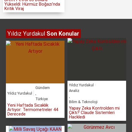
Yükseldi: Hürmüz Boğazı’nda
Kritik Viraj
Yıldız Yurdakul
Son Konular
Yıldız Yurdakul
Gündem
Analiz
Yıldız Yurdakul
,
,
Türkiye
Bilim & Teknoloji
Yeni Haftada Sıcaklık
Yapay Zeka Kontrolden mi
Artıyor: Termometreler 44
Çıktı? Claude Sistemleri
Derecede
Hackledi