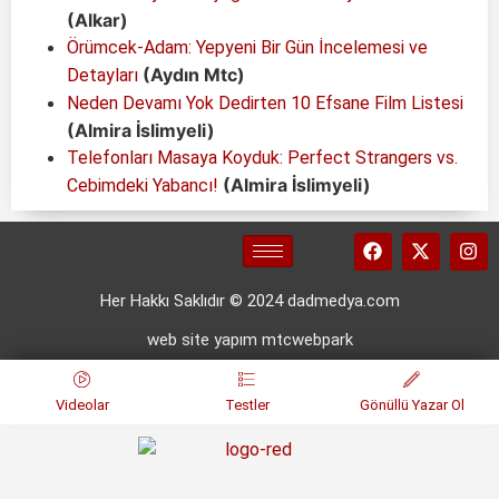
(Alkar)
Örümcek-Adam: Yepyeni Bir Gün İncelemesi ve
(Aydın Mtc)
Detayları
Neden Devamı Yok Dedirten 10 Efsane Film Listesi
(Almira İslimyeli)
Telefonları Masaya Koyduk: Perfect Strangers vs.
(Almira İslimyeli)
Cebimdeki Yabancı!
Her Hakkı Saklıdır © 2024 dadmedya.com
web site yapım mtcwebpark
Videolar
Testler
Gönüllü Yazar Ol