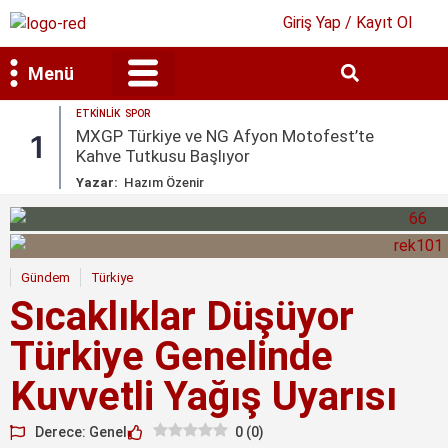
Giriş Yap / Kayıt Ol
Menü
ETKINLIK
SPOR
Bilim & Teknoloji
Kültür & Sanat
MXGP Türkiye ve NG Afyon Motofest’te
1
Kahve Tutkusu Başlıyor
Yazar:
Hazım Özenir
Gündem
Türkiye
Sıcaklıklar Düşüyor
Türkiye Genelinde
Kuvvetli Yağış Uyarısı
Derece: Genel
0
(
0
)