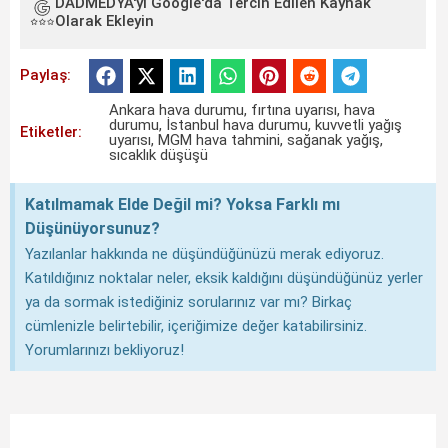
DADMEDYA'yı Google'da Tercih Edilen Kaynak
Olarak Ekleyin
Paylaş:
Ankara hava durumu
,
fırtına uyarısı
,
hava
durumu
,
İstanbul hava durumu
,
kuvvetli yağış
Etiketler:
uyarısı
,
MGM hava tahmini
,
sağanak yağış
,
sıcaklık düşüşü
Katılmamak Elde Değil mi? Yoksa Farklı mı
Düşünüyorsunuz?
Yazılanlar hakkında ne düşündüğünüzü merak ediyoruz.
Katıldığınız noktalar neler, eksik kaldığını düşündüğünüz yerler
ya da sormak istediğiniz sorularınız var mı? Birkaç
cümlenizle belirtebilir, içeriğimize değer katabilirsiniz.
Yorumlarınızı bekliyoruz!