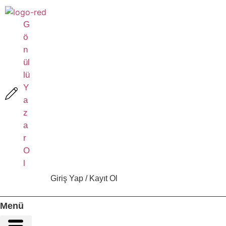
İçeriğe
atla
G
ö
n
ül
lü
Y
a
z
a
r
O
l
Giriş Yap / Kayıt Ol
Menü