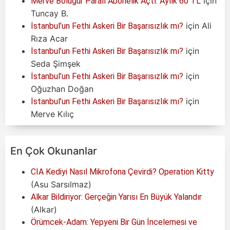
için
Merve Boluğur Paralı Abonelik Açtı: Aylık 60 TL
Tuncay B.
için
Ali
İstanbul’un Fethi Askeri Bir Başarısızlık mı?
Rıza Acar
için
İstanbul’un Fethi Askeri Bir Başarısızlık mı?
Seda Şimşek
için
İstanbul’un Fethi Askeri Bir Başarısızlık mı?
Oğuzhan Doğan
için
İstanbul’un Fethi Askeri Bir Başarısızlık mı?
Merve Kılıç
En Çok Okunanlar
CIA Kediyi Nasıl Mikrofona Çevirdi? Operation Kitty
(Asu Sarsılmaz)
Alkar Bildiriyor: Gerçeğin Yarısı En Büyük Yalandır
(Alkar)
Örümcek-Adam: Yepyeni Bir Gün İncelemesi ve