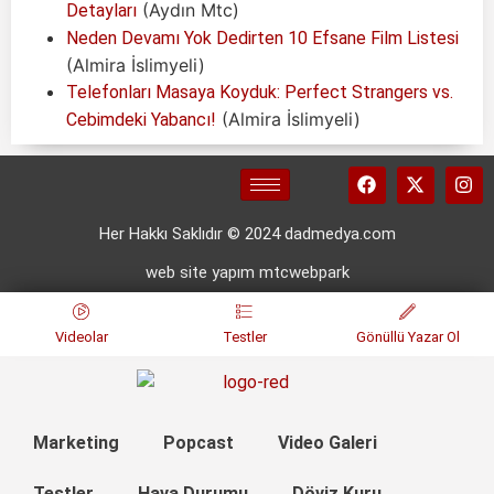
(Aydın Mtc)
Detayları
Neden Devamı Yok Dedirten 10 Efsane Film Listesi
(Almira İslimyeli)
Telefonları Masaya Koyduk: Perfect Strangers vs.
(Almira İslimyeli)
Cebimdeki Yabancı!
Her Hakkı Saklıdır © 2024 dadmedya.com
web site yapım mtcwebpark
Videolar
Testler
Gönüllü Yazar Ol
Marketing
Popcast
Video Galeri
Testler
Hava Durumu
Döviz Kuru