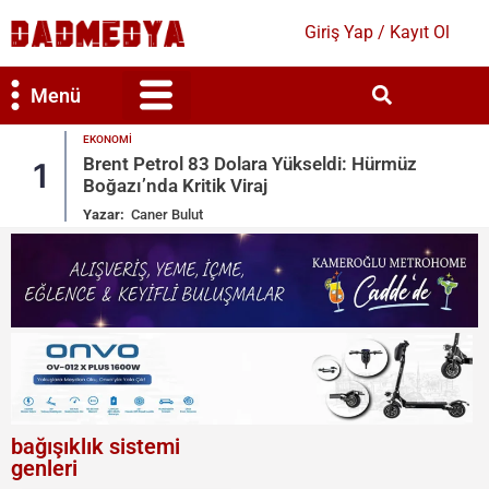
Giriş Yap / Kayıt Ol
Menü
EKONOMI
Bilim & Teknoloji
Kültür & Sanat
Brent Petrol 83 Dolara Yükseldi: Hürmüz
1
2
Boğazı’nda Kritik Viraj
Yazar:
Caner Bulut
bağışıklık sistemi
genleri