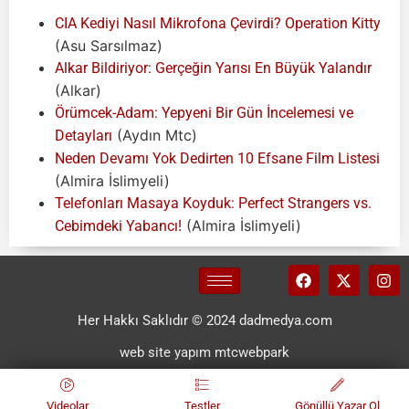
CIA Kediyi Nasıl Mikrofona Çevirdi? Operation Kitty
(Asu Sarsılmaz)
Alkar Bildiriyor: Gerçeğin Yarısı En Büyük Yalandır
(Alkar)
Örümcek-Adam: Yepyeni Bir Gün İncelemesi ve
(Aydın Mtc)
Detayları
Neden Devamı Yok Dedirten 10 Efsane Film Listesi
(Almira İslimyeli)
Telefonları Masaya Koyduk: Perfect Strangers vs.
(Almira İslimyeli)
Cebimdeki Yabancı!
Her Hakkı Saklıdır © 2024 dadmedya.com
web site yapım mtcwebpark
Videolar
Testler
Gönüllü Yazar Ol