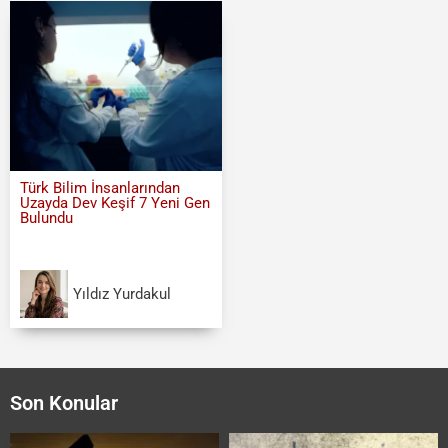
Türk Bilim İnsanlarından
Uzayda Dev Keşif 7 Yeni Gen
Bulundu
Yıldız Yurdakul
Son Konular