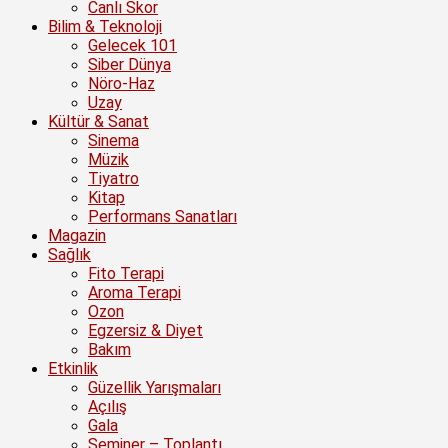
Canlı Skor
Bilim & Teknoloji
Gelecek 101
Siber Dünya
Nöro-Haz
Uzay
Kültür & Sanat
Sinema
Müzik
Tiyatro
Kitap
Performans Sanatları
Magazin
Sağlık
Fito Terapi
Aroma Terapi
Ozon
Egzersiz & Diyet
Bakım
Etkinlik
Güzellik Yarışmaları
Açılış
Gala
Seminer – Toplantı