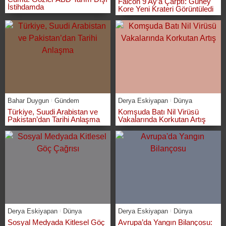
Falcon 9 Ay’a Çarptı: Güney
İstihdamda
Kore Yeni Krateri Görüntüledi
Bahar Duygun
Gündem
Derya Eskiyapan
Dünya
Türkiye, Suudi Arabistan ve
Komşuda Batı Nil Virüsü
Pakistan’dan Tarihi Anlaşma
Vakalarında Korkutan Artış
Derya Eskiyapan
Dünya
Derya Eskiyapan
Dünya
Sosyal Medyada Kitlesel Göç
Avrupa’da Yangın Bilançosu: