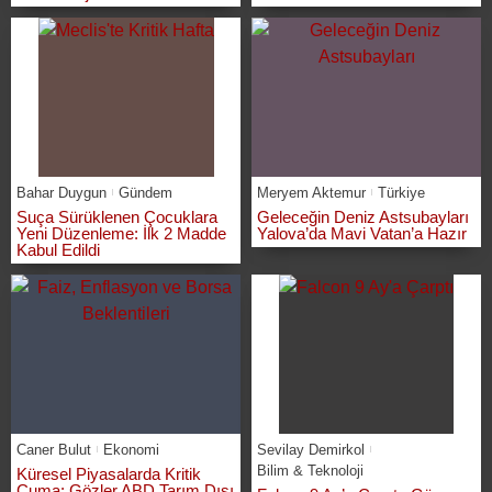
Bahar Duygun
Gündem
Meryem Aktemur
Türkiye
Suça Sürüklenen Çocuklara
Geleceğin Deniz Astsubayları
Yeni Düzenleme: İlk 2 Madde
Yalova’da Mavi Vatan’a Hazır
Kabul Edildi
Caner Bulut
Ekonomi
Sevilay Demirkol
Bilim & Teknoloji
Küresel Piyasalarda Kritik
Cuma: Gözler ABD Tarım Dışı