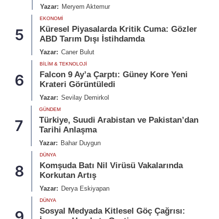
Yazar:
Meryem Aktemur
EKONOMI
Küresel Piyasalarda Kritik Cuma: Gözler
5
ABD Tarım Dışı İstihdamda
Yazar:
Caner Bulut
BILIM & TEKNOLOJI
Falcon 9 Ay’a Çarptı: Güney Kore Yeni
6
Krateri Görüntüledi
Yazar:
Sevilay Demirkol
GÜNDEM
Türkiye, Suudi Arabistan ve Pakistan’dan
7
Tarihi Anlaşma
Yazar:
Bahar Duygun
DÜNYA
Komşuda Batı Nil Virüsü Vakalarında
8
Korkutan Artış
Yazar:
Derya Eskiyapan
DÜNYA
Sosyal Medyada Kitlesel Göç Çağrısı:
9