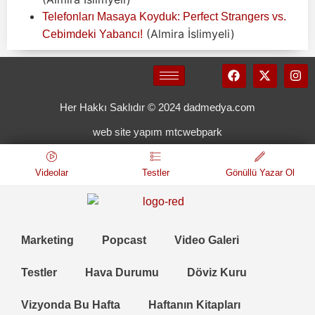
Telefonları Masaya Koyduk: Perfect Strangers vs.
(Almira İslimyeli)
Cebimdeki Yabancı!
Her Hakkı Saklıdır © 2024 dadmedya.com
web site yapım mtcwebpark
Videolar
Testler
Gönüllü Yazar Ol
Marketing
Popcast
Video Galeri
Testler
Hava Durumu
Döviz Kuru
Vizyonda Bu Hafta
Haftanın Kitapları