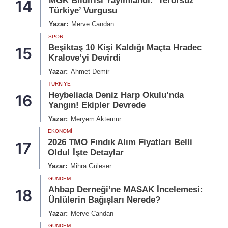
MGK Bildirisi Yayımlandı: ‘Terörsüz
14
Türkiye’ Vurgusu
Yazar:
Merve Candan
SPOR
Beşiktaş 10 Kişi Kaldığı Maçta Hradec
15
Kralove’yi Devirdi
Yazar:
Ahmet Demir
TÜRKIYE
Heybeliada Deniz Harp Okulu’nda
16
Yangın! Ekipler Devrede
Yazar:
Meryem Aktemur
EKONOMI
2026 TMO Fındık Alım Fiyatları Belli
17
Oldu! İşte Detaylar
Yazar:
Mihra Güleser
GÜNDEM
Ahbap Derneği’ne MASAK İncelemesi:
18
Ünlülerin Bağışları Nerede?
Yazar:
Merve Candan
GÜNDEM