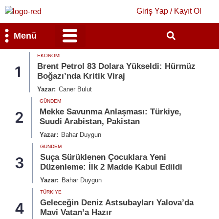
Giriş Yap / Kayıt Ol
Menü
EKONOMI
Bilim & Teknoloji
Kültür & Sanat
Brent Petrol 83 Dolara Yükseldi: Hürmüz
1
Boğazı’nda Kritik Viraj
Yazar:
Caner Bulut
GÜNDEM
Mekke Savunma Anlaşması: Türkiye,
2
Suudi Arabistan, Pakistan
Yazar:
Bahar Duygun
GÜNDEM
Suça Sürüklenen Çocuklara Yeni
3
Düzenleme: İlk 2 Madde Kabul Edildi
Yazar:
Bahar Duygun
TÜRKIYE
Geleceğin Deniz Astsubayları Yalova’da
4
Mavi Vatan’a Hazır