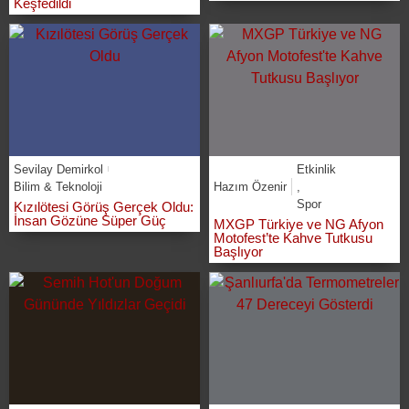
Keşfedildi
Sevilay Demirkol
Etkinlik
Bilim & Teknoloji
Hazım Özenir
,
Spor
Kızılötesi Görüş Gerçek Oldu:
İnsan Gözüne Süper Güç
MXGP Türkiye ve NG Afyon
Motofest’te Kahve Tutkusu
Başlıyor