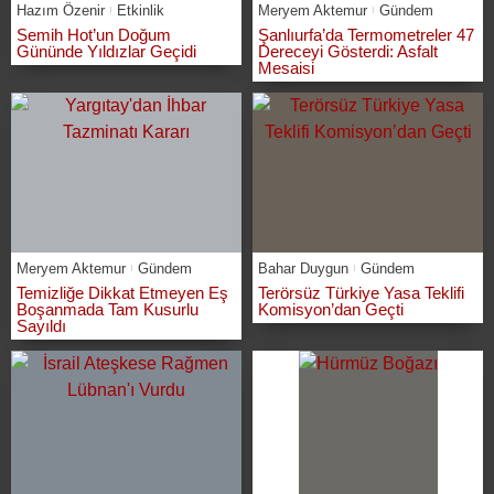
Hazım Özenir
Etkinlik
Meryem Aktemur
Gündem
Semih Hot’un Doğum
Şanlıurfa’da Termometreler 47
Gününde Yıldızlar Geçidi
Dereceyi Gösterdi: Asfalt
Mesaisi
Meryem Aktemur
Gündem
Bahar Duygun
Gündem
Temizliğe Dikkat Etmeyen Eş
Terörsüz Türkiye Yasa Teklifi
Boşanmada Tam Kusurlu
Komisyon’dan Geçti
Sayıldı