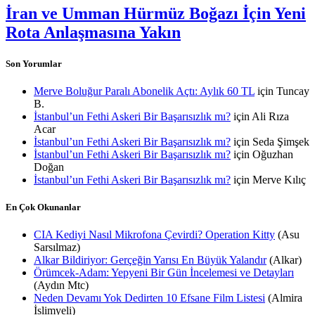
İran ve Umman Hürmüz Boğazı İçin Yeni
Rota Anlaşmasına Yakın
Son Yorumlar
Merve Boluğur Paralı Abonelik Açtı: Aylık 60 TL
için
Tuncay
B.
İstanbul’un Fethi Askeri Bir Başarısızlık mı?
için
Ali Rıza
Acar
İstanbul’un Fethi Askeri Bir Başarısızlık mı?
için
Seda Şimşek
İstanbul’un Fethi Askeri Bir Başarısızlık mı?
için
Oğuzhan
Doğan
İstanbul’un Fethi Askeri Bir Başarısızlık mı?
için
Merve Kılıç
En Çok Okunanlar
CIA Kediyi Nasıl Mikrofona Çevirdi? Operation Kitty
(Asu
Sarsılmaz)
Alkar Bildiriyor: Gerçeğin Yarısı En Büyük Yalandır
(Alkar)
Örümcek-Adam: Yepyeni Bir Gün İncelemesi ve Detayları
(Aydın Mtc)
Neden Devamı Yok Dedirten 10 Efsane Film Listesi
(Almira
İslimyeli)