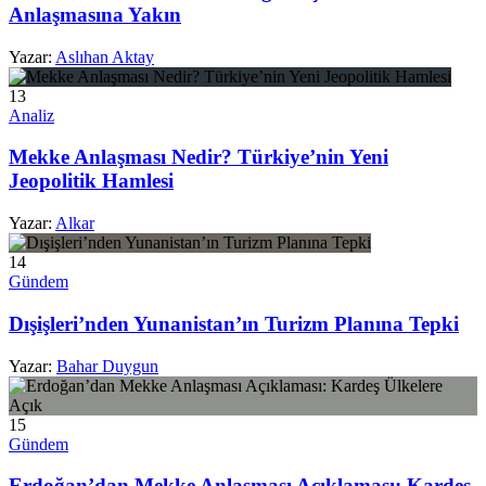
Anlaşmasına Yakın
Yazar:
Aslıhan Aktay
13
Analiz
Mekke Anlaşması Nedir? Türkiye’nin Yeni
Jeopolitik Hamlesi
Yazar:
Alkar
14
Gündem
Dışişleri’nden Yunanistan’ın Turizm Planına Tepki
Yazar:
Bahar Duygun
15
Gündem
Erdoğan’dan Mekke Anlaşması Açıklaması: Kardeş