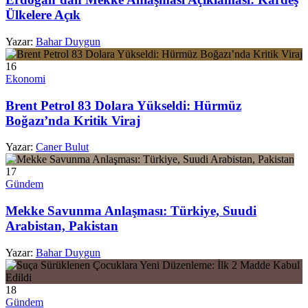
Ülkelere Açık
Yazar:
Bahar Duygun
16
Ekonomi
Brent Petrol 83 Dolara Yükseldi: Hürmüz
Boğazı’nda Kritik Viraj
Yazar:
Caner Bulut
17
Gündem
Mekke Savunma Anlaşması: Türkiye, Suudi
Arabistan, Pakistan
Yazar:
Bahar Duygun
18
Gündem