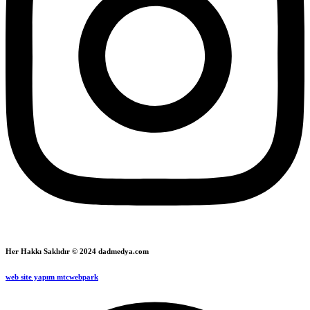
Her Hakkı Saklıdır © 2024 dadmedya.com
web site yapım mtcwebpark