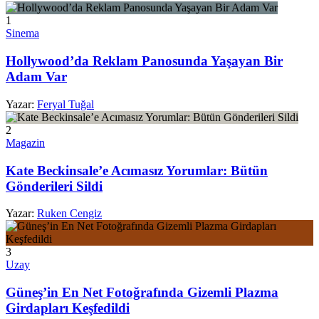
1
Sinema
Hollywood’da Reklam Panosunda Yaşayan Bir
Adam Var
Yazar:
Feryal Tuğal
2
Magazin
Kate Beckinsale’e Acımasız Yorumlar: Bütün
Gönderileri Sildi
Yazar:
Ruken Cengiz
3
Uzay
Güneş’in En Net Fotoğrafında Gizemli Plazma
Girdapları Keşfedildi