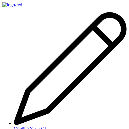
İçeriğe
atla
Gönüllü Yazar Ol