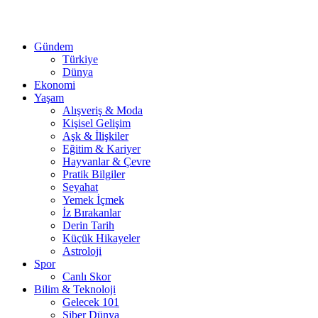
Gündem
Türkiye
Dünya
Ekonomi
Yaşam
Alışveriş & Moda
Kişisel Gelişim
Aşk & İlişkiler
Eğitim & Kariyer
Hayvanlar & Çevre
Pratik Bilgiler
Seyahat
Yemek İçmek
İz Bırakanlar
Derin Tarih
Küçük Hikayeler
Astroloji
Spor
Canlı Skor
Bilim & Teknoloji
Gelecek 101
Siber Dünya