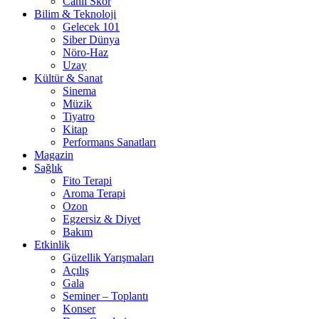
Canlı Skor
Bilim & Teknoloji
Gelecek 101
Siber Dünya
Nöro-Haz
Uzay
Kültür & Sanat
Sinema
Müzik
Tiyatro
Kitap
Performans Sanatları
Magazin
Sağlık
Fito Terapi
Aroma Terapi
Ozon
Egzersiz & Diyet
Bakım
Etkinlik
Güzellik Yarışmaları
Açılış
Gala
Seminer – Toplantı
Konser