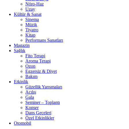
Nöro-Haz
Uzay
Kültür & Sanat
Sinema
Müzik
Tiyatro
Kitap
Performans Sanatları
Magazin
Sağlık
Fito Terapi
Aroma Terapi
Ozon
Egzersiz & Diyet
Bakım
Etkinlik
Güzellik Yarışmaları
Açılış
Gala
Seminer – Toplantı
Konser
Dans Geceleri
Özel Etkinlikler
Otomobil