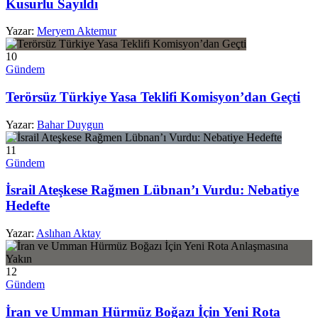
Kusurlu Sayıldı
Yazar:
Meryem Aktemur
10
Gündem
Terörsüz Türkiye Yasa Teklifi Komisyon’dan Geçti
Yazar:
Bahar Duygun
11
Gündem
İsrail Ateşkese Rağmen Lübnan’ı Vurdu: Nebatiye
Hedefte
Yazar:
Aslıhan Aktay
12
Gündem
İran ve Umman Hürmüz Boğazı İçin Yeni Rota