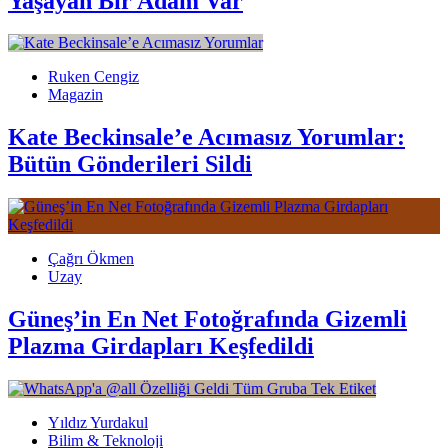
Yaşayan Bir Adam Var
Ruken Cengiz
Magazin
Kate Beckinsale’e Acımasız Yorumlar:
Bütün Gönderileri Sildi
Çağrı Ökmen
Uzay
Güneş’in En Net Fotoğrafında Gizemli
Plazma Girdapları Keşfedildi
Yıldız Yurdakul
Bilim & Teknoloji