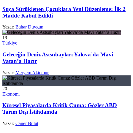
Suça Sürüklenen Çocuklara Yeni Düzenleme: İlk 2
Madde Kabul Edildi
Yazar:
Bahar Duygun
19
Türkiye
Geleceğin Deniz Astsubayları Yalova’da Mavi
Vatan’a Hazır
Yazar:
Meryem Aktemur
20
Ekonomi
Küresel Piyasalarda Kritik Cuma: Gözler ABD
Tarım Dışı İstihdamda
Yazar:
Caner Bulut