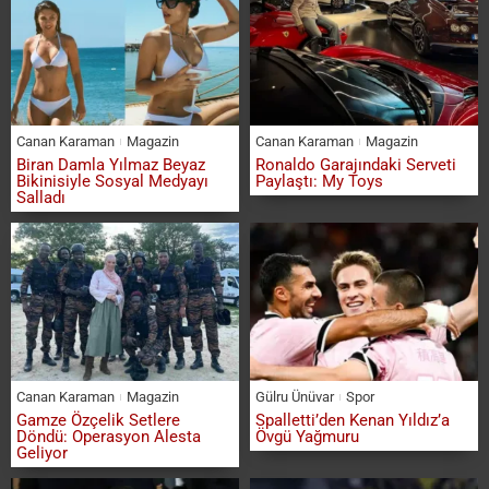
Canan Karaman
Magazin
Canan Karaman
Magazin
Biran Damla Yılmaz Beyaz
Ronaldo Garajındaki Serveti
Bikinisiyle Sosyal Medyayı
Paylaştı: My Toys
Salladı
Canan Karaman
Magazin
Gülru Ünüvar
Spor
Gamze Özçelik Setlere
Spalletti’den Kenan Yıldız’a
Döndü: Operasyon Alesta
Övgü Yağmuru
Geliyor