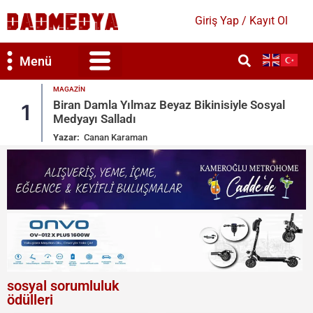
Giriş Yap / Kayıt Ol
Menü
MAGAZIN
le Sosyal
Ronaldo Garajındaki Serveti Paylaştı: 
2
Toys
Yazar:
Canan Karaman
sosyal sorumluluk
ödülleri