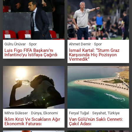
Gülru Ünüvar
Spor
Ahmet Demir
Spor
Luis Figo FIFA Başkanı’nı
İsmail Kartal: “Sturm Graz
Infantino’yu İstifaya Çağırdı
Karşısında Hiç Pozisyon
Vermedik”
Mihra Güleser
Dünya
,
Ekonomi
Feryal Tuğal
Seyahat
,
Türkiye
İklim Krizi Ve Sıcakların Ağır
Van Gölü’nün Saklı Cenneti:
Ekonomik Faturası
Çakıl Adası