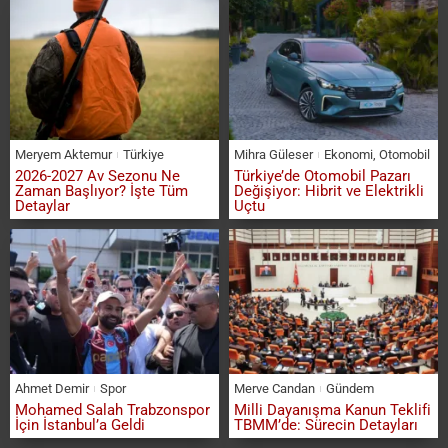
Meryem Aktemur
Türkiye
Mihra Güleser
Ekonomi
,
Otomobil
2026-2027 Av Sezonu Ne
Türkiye’de Otomobil Pazarı
Zaman Başlıyor? İşte Tüm
Değişiyor: Hibrit ve Elektrikli
Detaylar
Uçtu
Ahmet Demir
Spor
Merve Candan
Gündem
Mohamed Salah Trabzonspor
Milli Dayanışma Kanun Teklifi
İçin İstanbul’a Geldi
TBMM’de: Sürecin Detayları