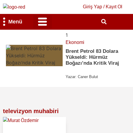
Giriş Yap / Kayıt Ol
Menü
Bilim & Teknoloji
Kültür & Sanat
1
Ekonomi
Brent Petrol 83 Dolara
Yükseldi: Hürmüz
Boğazı’nda Kritik Viraj
Yazar:
Caner Bulut
televizyon muhabiri