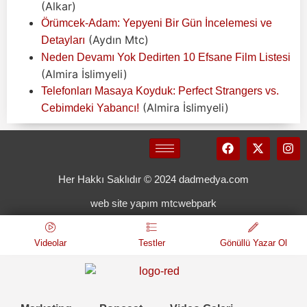
(Alkar)
Örümcek-Adam: Yepyeni Bir Gün İncelemesi ve
(Aydın Mtc)
Detayları
Neden Devamı Yok Dedirten 10 Efsane Film Listesi
(Almira İslimyeli)
Telefonları Masaya Koyduk: Perfect Strangers vs.
(Almira İslimyeli)
Cebimdeki Yabancı!
Her Hakkı Saklıdır © 2024 dadmedya.com
web site yapım mtcwebpark
Videolar
Testler
Gönüllü Yazar Ol