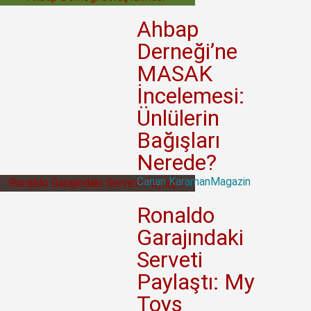
Ahbap
Derneği’ne
MASAK
İncelemesi:
Ünlülerin
Bağışları
Nerede?
Canan Karaman
Magazin
Ronaldo
Garajındaki
Serveti
Paylaştı: My
Toys