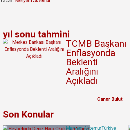
ktemur
yıl sonu tahmini
TCMB Başkanı
Enflasyonda
Beklenti
Aralığını
Açıkladı
Caner Bulut
Son Konular
Meryem Aktemur
Türkiye