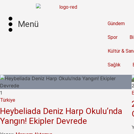
Menü
Gündem
Spor
Bi
Kültür & San
Sağlık
2
Ekonomi
2026 TMO Fı
a Deniz Harp Okulu’nda
Oldu! İşte 
ipler Devrede
Yazar:
Mihra Güles