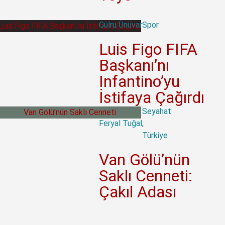
Gülru Ünüvar
Spor
Luis Figo FIFA
Başkanı’nı
Infantino’yu
İstifaya Çağırdı
Seyahat
Feryal Tuğal
,
Türkiye
Van Gölü’nün
Saklı Cenneti:
Çakıl Adası