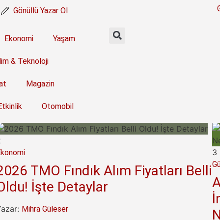
Gönüllü Yazar Ol
Ekonomi
Yaşam
lim & Teknoloji
at
Magazin
Etkinlik
Otomobil
3
Gündem
ndık Alım Fiyatları Belli
Ahbap Dern
Detaylar
İncelemesi: 
er
Nerede?