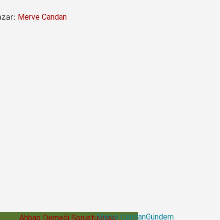
Yazar:
Merve Candan
n
Merve Candan
Gündem