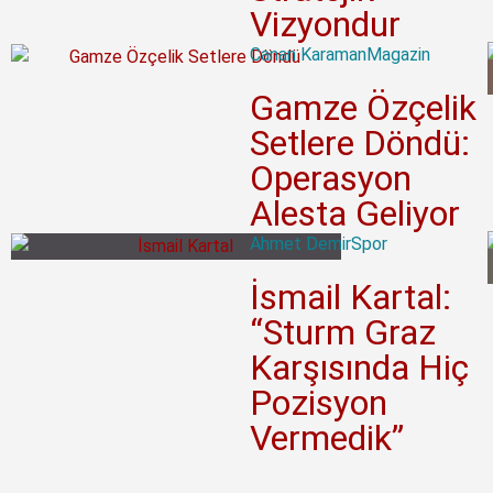
Vizyondur
Canan Karaman
Magazin
Gamze Özçelik
Setlere Döndü:
Operasyon
Alesta Geliyor
Ahmet Demir
Spor
İsmail Kartal:
“Sturm Graz
Karşısında Hiç
Pozisyon
Vermedik”