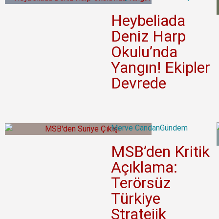
Heybeliada
Deniz Harp
Okulu’nda
Yangın! Ekipler
Devrede
Merve Candan
Gündem
MSB’den Kritik
Açıklama:
Terörsüz
Türkiye
Stratejik