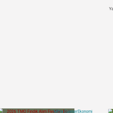
Yazar:
Merve Canda
Mihra Güleser
Ekonomi