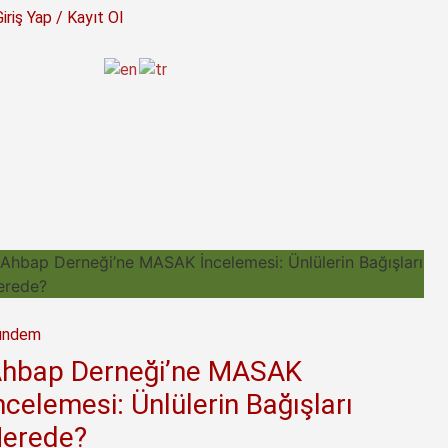
Giriş Yap / Kayıt Ol
4
Gündem
eği’ne MASAK
MSB’den Kri
Ünlülerin Bağışları
Türkiye Stra