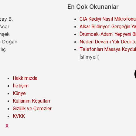
En Çok Okunanlar
cay B.
CIA Kediyi Nasıl Mikrofona
 Acar
Alkar Bildiriyor: Gerçeğin Y
mşek
Örümcek-Adam: Yepyeni Bir
n Doğan
Neden Devamı Yok Dedirten
lıç
Telefonları Masaya Koyduk
İslimyeli)
Hakkımızda
İletişim
Künye
Kullanım Koşulları
Gizlilik ve Çerezler
KVKK
X