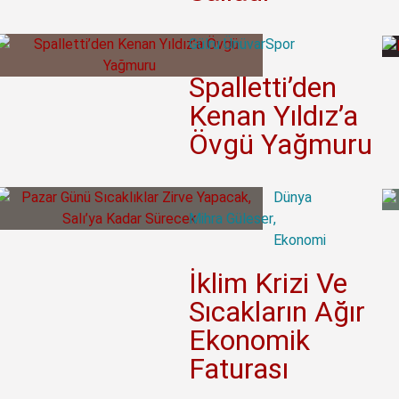
Gülru Ünüvar
Spor
Spalletti’den
Kenan Yıldız’a
Övgü Yağmuru
Dünya
Mihra Güleser
,
Ekonomi
İklim Krizi Ve
Sıcakların Ağır
Ekonomik
Faturası