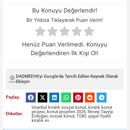
Bu Konuyu Değerlendir!
Bir Yıldıza Tıklayarak Puan Verin!
Henüz Puan Verilmedi. Konuyu
Değerlendiren İlk Kişi Ol!
DADMEDYA'yı Google'da Tercih Edilen Kaynak Olarak
Ekleyin
Paylaş:
İstanbul kiralık sosyal konut
,
kiralık konut
projesi
,
konut projeleri 2026
,
Recep Tayyip
Etiketler:
Erdoğan
,
sosyal konut
,
TOKİ
,
uygun fiyatlı
kiralık ev