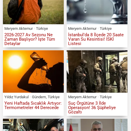
Meryem Aktemur
Türkiye
Meryem Aktemur
Türkiye
2026-2027 Av Sezonu Ne
İstanbul’da 8 İlçede 20 Saate
Zaman Başlıyor? İşte Tüm
Varan Su Kesintisi! İSKİ
Detaylar
Listesi
Yıldız Yurdakul
Gündem
,
Türkiye
Meryem Aktemur
Türkiye
Yeni Haftada Sıcaklık Artıyor:
Suç Örgütüne 3 İlde
Termometreler 44 Derecede
Operasyon! 36 Şüpheliye
Gözaltı