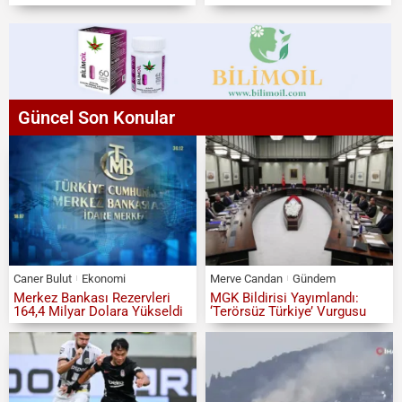
Güncel Son Konular
Caner Bulut
Ekonomi
Merve Candan
Gündem
Merkez Bankası Rezervleri
MGK Bildirisi Yayımlandı:
164,4 Milyar Dolara Yükseldi
‘Terörsüz Türkiye’ Vurgusu