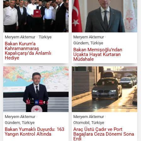
Meryem Aktemur
Türkiye
Meryem Aktemur
Gündem
,
Türkiye
Bakan Kurum’a
Kahramanmaraş
Bakan Memişoğlu’ndan
Kapalıçarşı’da Anlamlı
Uçakta Hayat Kurtaran
Hediye
Müdahale
Meryem Aktemur
Meryem Aktemur
Gündem
,
Türkiye
Otomobil
,
Türkiye
Bakan Yumaklı Duyurdu: 163
Araç Üstü Çadır ve Port
Yangın Kontrol Altında
Bagajlara Ceza Dönemi Sona
Erdi