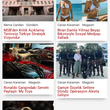
Merve Candan
Gündem
Canan Karaman
Magazin
MSB’den Kritik Açıklama:
Biran Damla Yılmaz Beyaz
Terörsüz Türkiye Stratejik
Bikinisiyle Sosyal Medyayı
Vizyondur
Salladı
Canan Karaman
Magazin
Canan Karaman
Magazin
Ronaldo Garajındaki Serveti
Gamze Özçelik Setlere
Paylaştı: My Toys
Döndü: Operasyon Alesta
Geliyor