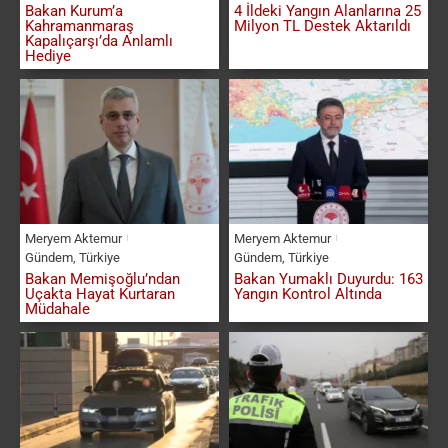
Bakan Kurum’a
4 İldeki Yangın Alanlarına 25
Kahramanmaraş
Milyon TL Destek Aktarıldı
Kapalıçarşı’da Anlamlı
Hediye
Meryem Aktemur
Meryem Aktemur
Gündem
,
Türkiye
Gündem
,
Türkiye
Bakan Memişoğlu’ndan
Bakan Yumaklı Duyurdu: 163
Uçakta Hayat Kurtaran
Yangın Kontrol Altında
Müdahale