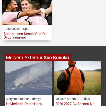
Gülru Ünüvar
Spor
Spalletti’den Kenan Yıldız’a
Övgü Yağmuru
Meryem Aktemur
Son Konular
Meryem Aktemur
Türkiye
Meryem Aktemur
Türkiye
Heybeliada Deniz Harp
2026-2027 Av Sezonu Ne