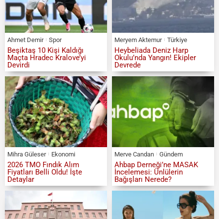
Ahmet Demir
Spor
Meryem Aktemur
Türkiye
Beşiktaş 10 Kişi Kaldığı
Heybeliada Deniz Harp
Maçta Hradec Kralove’yi
Okulu’nda Yangın! Ekipler
Devirdi
Devrede
Mihra Güleser
Ekonomi
Merve Candan
Gündem
2026 TMO Fındık Alım
Ahbap Derneği’ne MASAK
Fiyatları Belli Oldu! İşte
İncelemesi: Ünlülerin
Detaylar
Bağışları Nerede?