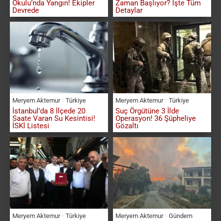
Okulu’nda Yangın! Ekipler
Zaman Başlıyor? İşte Tüm
Devrede
Detaylar
Meryem Aktemur
Türkiye
Meryem Aktemur
Türkiye
İstanbul’da 8 İlçede 20
Suç Örgütüne 3 İlde
Saate Varan Su Kesintisi!
Operasyon! 36 Şüpheliye
İSKİ Listesi
Gözaltı
Meryem Aktemur
Türkiye
Meryem Aktemur
Gündem