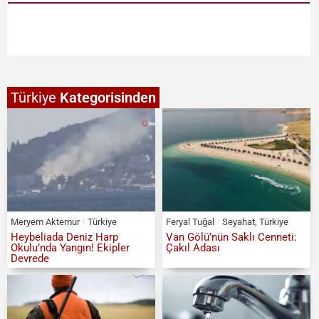
Türkiye
Kategorisinden
Meryem Aktemur
Türkiye
Feryal Tuğal
Seyahat
,
Türkiye
Heybeliada Deniz Harp
Van Gölü’nün Saklı Cenneti:
Okulu’nda Yangın! Ekipler
Çakıl Adası
Devrede