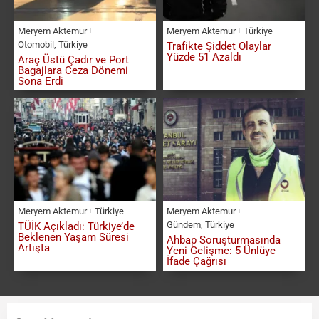
Meryem Aktemur
Meryem Aktemur
Türkiye
Otomobil
,
Türkiye
Trafikte Şiddet Olaylar
Yüzde 51 Azaldı
Araç Üstü Çadır ve Port
Bagajlara Ceza Dönemi
Sona Erdi
Meryem Aktemur
Türkiye
Meryem Aktemur
Gündem
,
Türkiye
TÜİK Açıkladı: Türkiye’de
Beklenen Yaşam Süresi
Ahbap Soruşturmasında
Artışta
Yeni Gelişme: 5 Ünlüye
İfade Çağrısı