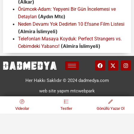
(Alkar)
Örümcek-Adam: Yepyeni Bir Gün İncelemesi ve
(Aydın Mtc)
Detayları
Neden Devamı Yok Dedirten 10 Efsane Film Listesi
(Almira İslimyeli)
Telefonları Masaya Koyduk: Perfect Strangers vs.
(Almira İslimyeli)
Cebimdeki Yabancı!
Her Hakkı Saklıdır © 2024 dadmedya.com
web site yapım mtcwebpark
Videolar
Testler
Gönüllü Yazar Ol