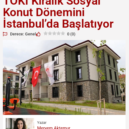
TOKİ Kiralık Sosyal
Konut Dönemini
İstanbul’da Başlatıyor
Derece: Genel
0
(
0
)
Yazar
Meryem Aktemur