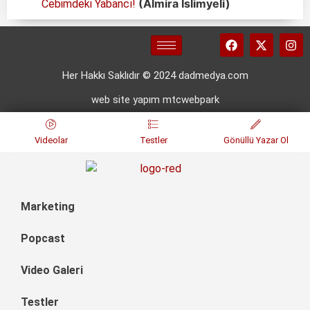
(Almira İslimyeli)
Cebimdeki Yabancı!
Her Hakkı Saklıdır © 2024 dadmedya.com
web site yapım mtcwebpark
Videolar
Testler
Gönüllü Yazar Ol
Marketing
Popcast
Video Galeri
Testler