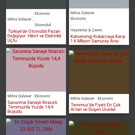
Mihra Güleser
Ekonomi
Ekonomi
Mihra Güleser
,
,
Otomobil
Hayvanlar & Çevre
Türkiye’de Otomobil Pazarı
Değişiyor: Hibrit ve Elektrikli
Kahverengi Kokarcaya Karşı
Uçtu
1.6 Milyon Samuray Arısı
Mihra Güleser
Ekonomi
Mihra Güleser
Ekonomi
Savunma Sanayii İhracatı
Temmuz’da Fiyatı En Çok
Temmuzda Yüzde 14,4
Artan ve Düşen Ürünler
Büyüdü