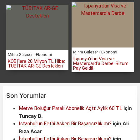
Mihra Güleser
Ekonomi
Mihra Güleser
Ekonomi
İspanya’dan Visa ve
KOBİ’lere 20 Milyon TL Hibe:
Mastercard’a Darbe: Bizum
TÜBİTAK AR-GE Destekleri
Pay Geldi!
Son Yorumlar
için
Merve Boluğur Paralı Abonelik Açtı: Aylık 60 TL
Tuncay B.
için
Ali
İstanbul’un Fethi Askeri Bir Başarısızlık mı?
Rıza Acar
için
İstanbul’un Fethi Askeri Bir Başarısızlık mı?