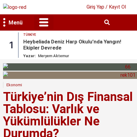
Giriş Yap / Kayıt Ol
Menü
TÜRKIYE
Bilim & Teknoloji
Kültür & Sanat
Heybeliada Deniz Harp Okulu’nda Yangın!
1
Ekipler Devrede
Yazar:
Meryem Aktemur
Ekonomi
Türkiye’nin Dış Finansal
Tablosu: Varlık ve
Yükümlülükler Ne
Durumda?