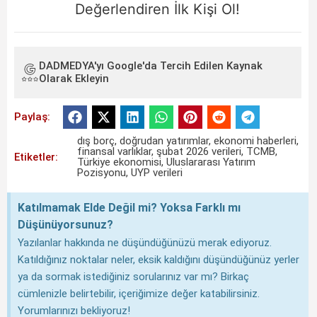
Değerlendiren İlk Kişi Ol!
DADMEDYA'yı Google'da Tercih Edilen Kaynak
Olarak Ekleyin
Paylaş:
dış borç
,
doğrudan yatırımlar
,
ekonomi haberleri
,
finansal varlıklar
,
şubat 2026 verileri
,
TCMB
,
Etiketler:
Türkiye ekonomisi
,
Uluslararası Yatırım
Pozisyonu
,
UYP verileri
Katılmamak Elde Değil mi? Yoksa Farklı mı
Düşünüyorsunuz?
Yazılanlar hakkında ne düşündüğünüzü merak ediyoruz.
Katıldığınız noktalar neler, eksik kaldığını düşündüğünüz yerler
ya da sormak istediğiniz sorularınız var mı? Birkaç
cümlenizle belirtebilir, içeriğimize değer katabilirsiniz.
Yorumlarınızı bekliyoruz!