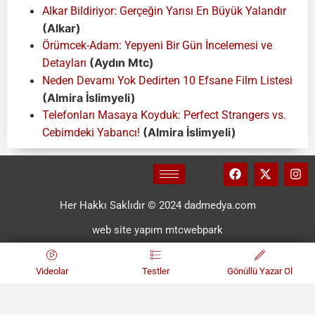
Alkar Bildiriyor: Gerçeğin Yarısı En Büyük Yalandır
(Alkar)
Örümcek-Adam: Yepyeni Bir Gün İncelemesi ve
(Aydın Mtc)
Detayları
Neden Devamı Yok Dedirten 10 Efsane Film Listesi
(Almira İslimyeli)
Telefonları Masaya Koyduk: Perfect Strangers vs.
(Almira İslimyeli)
Cebimdeki Yabancı!
Her Hakkı Saklıdır © 2024 dadmedya.com
web site yapım mtcwebpark
Videolar
Testler
Gönüllü Yazar Ol