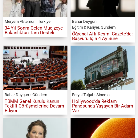
Meryem Aktemur
Türkiye
Bahar Duygun
Eğitim & Kariyer
,
Gündem
34 Yıl Sonra Gelen Mucizeye
Bakanlıktan Tam Destek
Öğrenci Affı Resmi Gazete’de:
Başvuru İçin 4 Ay Süre
Bahar Duygun
Gündem
Feryal Tuğal
Sinema
TBMM Genel Kurulu Kanun
Hollywood’da Reklam
Teklifi Görüşmelerine Devam
Panosunda Yaşayan Bir Adam
Ediyor
Var