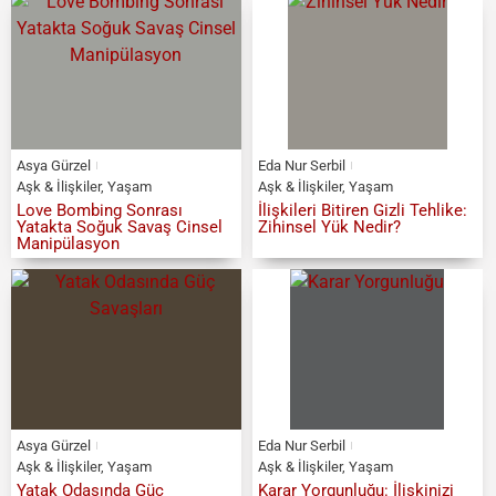
Asya Gürzel
Eda Nur Serbil
Aşk & İlişkiler
,
Yaşam
Aşk & İlişkiler
,
Yaşam
Love Bombing Sonrası
İlişkileri Bitiren Gizli Tehlike:
Yatakta Soğuk Savaş Cinsel
Zihinsel Yük Nedir?
Manipülasyon
Asya Gürzel
Eda Nur Serbil
Aşk & İlişkiler
,
Yaşam
Aşk & İlişkiler
,
Yaşam
Yatak Odasında Güç
Karar Yorgunluğu: İlişkinizi