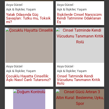
Asya Gürzel
Asya Gürzel
Aşk & İlişkiler
,
Yaşam
Aşk & İlişkiler
,
Yaşam
Yatak Odasında Güç
İlişkilerde Cinsel Narsisizm:
Savaşları: Tutku mu, Toksik
Kendi Tatminine Odaklanan
mi?
Eş
Asya Gürzel
Asya Gürzel
Aşk & İlişkiler
,
Yaşam
Aşk & İlişkiler
,
Yaşam
Çocuklu Hayatta Cinsellik:
Cinsel Tatminde Kendi
Aşkı Nasıl Canlı Tutarsınız?
Vücudunu Tanımanın Kritik
Rolü