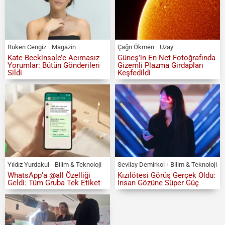
Ruken Cengiz
Magazin
Çağrı Ökmen
Uzay
Kate Beckinsale’e Acımasız
Güneş’in En Net Fotoğrafında
Yorumlar: Bütün Gönderileri
Gizemli Plazma Girdapları
Sildi
Keşfedildi
Yıldız Yurdakul
Bilim & Teknoloji
Sevilay Demirkol
Bilim & Teknoloji
WhatsApp’a @all Özelliği
Kızılötesi Görüş Gerçek Oldu:
Geldi: Tüm Gruba Tek Etiket
İnsan Gözüne Süper Güç