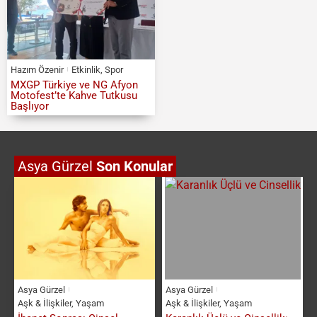
Hazım Özenir
Etkinlik
,
Spor
MXGP Türkiye ve NG Afyon
Motofest’te Kahve Tutkusu
Başlıyor
Asya Gürzel
Son Konular
Asya Gürzel
Asya Gürzel
Aşk & İlişkiler
,
Yaşam
Aşk & İlişkiler
,
Yaşam