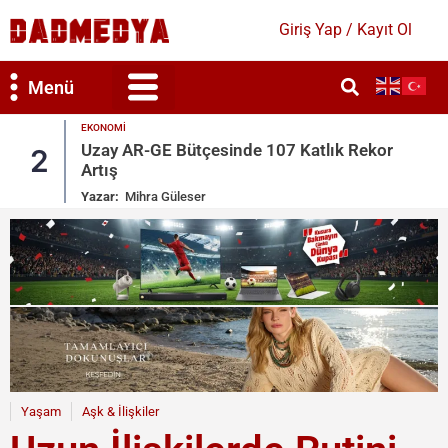
Giriş Yap / Kayıt Ol
Menü
EKONOMI
ve
Uzay AR-GE Bütçesinde 107 Katlık Rekor
2
Artış
Yazar:
Mihra Güleser
Yaşam
Aşk & İlişkiler