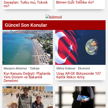
Savaşları: Tutku mu, Toksik
Bitiren Gizli Tehlike mi?
mi?
Güncel Son Konular
Meryem Aktemur
Türkiye
Mihra Güleser
Ekonomi
Kıyı Kanunu Değişti: Plajlarda
Uzay AR-GE Bütçesinde 107
Yeni Dönem ve Bakanlık
Katlık Rekor Artış
Denetimi