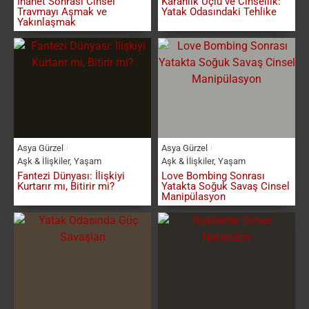
İhanet Sonrası Cinsel
Karanlık Üçlü ve Cinsellik:
Travmayı Aşmak ve
Yatak Odasındaki Tehlike
Yakınlaşmak
Asya Gürzel
Asya Gürzel
Aşk & İlişkiler
,
Yaşam
Aşk & İlişkiler
,
Yaşam
Fantezi Dünyası: İlişkiyi
Love Bombing Sonrası
Kurtarır mı, Bitirir mi?
Yatakta Soğuk Savaş Cinsel
Manipülasyon