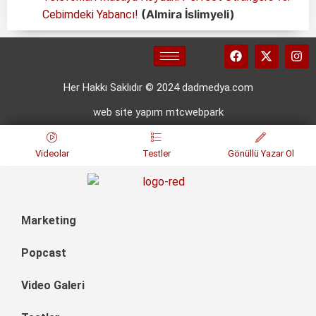
(Almira İslimyeli)
Cebimdeki Yabancı!
Her Hakkı Saklıdır © 2024 dadmedya.com
web site yapım mtcwebpark
Videolar
Testler
Gönüllü Yazar Ol
Marketing
Popcast
Video Galeri