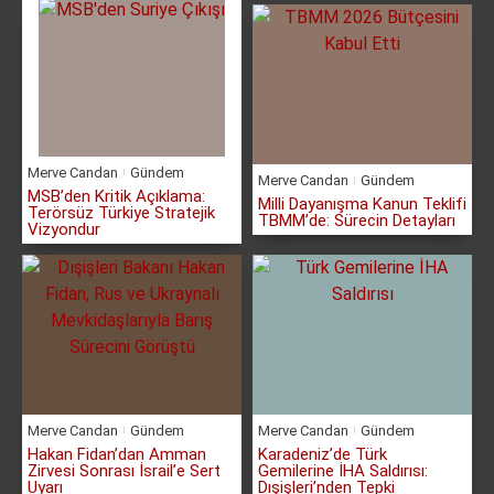
Merve Candan
Gündem
Merve Candan
Gündem
MSB’den Kritik Açıklama:
Milli Dayanışma Kanun Teklifi
Terörsüz Türkiye Stratejik
TBMM’de: Sürecin Detayları
Vizyondur
Merve Candan
Gündem
Merve Candan
Gündem
Hakan Fidan’dan Amman
Karadeniz’de Türk
Zirvesi Sonrası İsrail’e Sert
Gemilerine İHA Saldırısı:
Uyarı
Dışişleri’nden Tepki