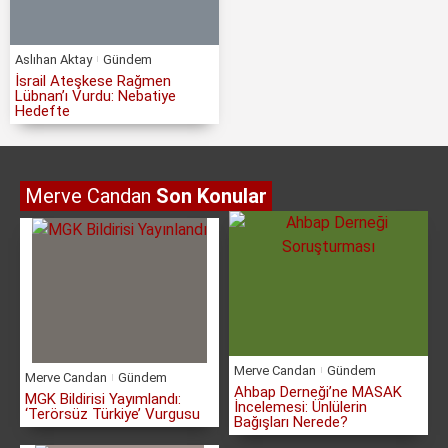
Aslıhan Aktay
Gündem
İsrail Ateşkese Rağmen
Lübnan’ı Vurdu: Nebatiye
Hedefte
Merve Candan
Son Konular
Merve Candan
Gündem
Merve Candan
Gündem
Ahbap Derneği’ne MASAK
MGK Bildirisi Yayımlandı:
İncelemesi: Ünlülerin
‘Terörsüz Türkiye’ Vurgusu
Bağışları Nerede?