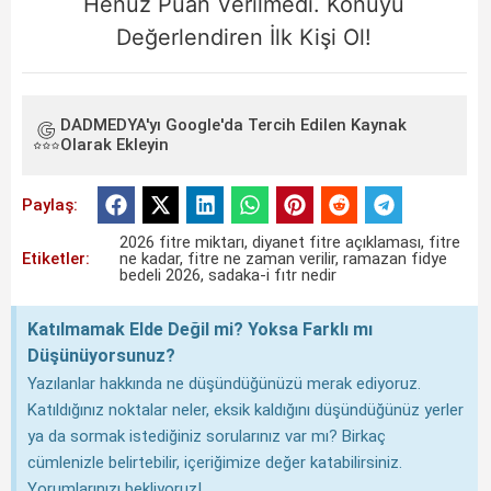
Henüz Puan Verilmedi. Konuyu
Değerlendiren İlk Kişi Ol!
DADMEDYA'yı Google'da Tercih Edilen Kaynak
Olarak Ekleyin
Paylaş:
2026 fitre miktarı
,
diyanet fitre açıklaması
,
fitre
Etiketler:
ne kadar
,
fitre ne zaman verilir
,
ramazan fidye
bedeli 2026
,
sadaka-i fıtr nedir
Katılmamak Elde Değil mi? Yoksa Farklı mı
Düşünüyorsunuz?
Yazılanlar hakkında ne düşündüğünüzü merak ediyoruz.
Katıldığınız noktalar neler, eksik kaldığını düşündüğünüz yerler
ya da sormak istediğiniz sorularınız var mı? Birkaç
cümlenizle belirtebilir, içeriğimize değer katabilirsiniz.
Yorumlarınızı bekliyoruz!