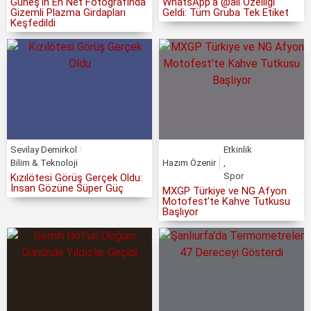
Güneş’in En Net Fotoğrafında
WhatsApp’a @all Özelliği
Gizemli Plazma Girdapları
Geldi: Tüm Gruba Tek Etiket
Keşfedildi
Sevilay Demirkol
Etkinlik
Bilim & Teknoloji
Hazım Özenir
,
Spor
Kızılötesi Görüş Gerçek Oldu:
İnsan Gözüne Süper Güç
MXGP Türkiye ve NG Afyon
Motofest’te Kahve Tutkusu
Başlıyor