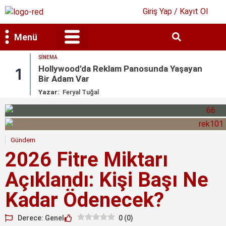
Giriş Yap / Kayıt Ol
Menü
SINEMA
Bilim & Teknoloji
Kültür & Sanat
Hollywood’da Reklam Panosunda Yaşayan
1
Bir Adam Var
Yazar:
Feryal Tuğal
Gündem
2026 Fitre Miktarı
Açıklandı: Kişi Başı Ne
Kadar Ödenecek?
Derece: Genel
0
(
0
)