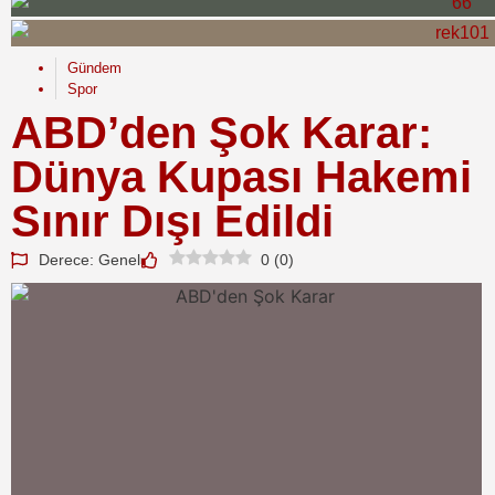
Gündem
Spor
ABD’den Şok Karar:
Dünya Kupası Hakemi
Sınır Dışı Edildi
Derece: Genel
0
(
0
)