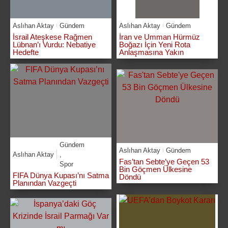
Aslıhan Aktay
Gündem
Aslıhan Aktay
Gündem
İsrail Ateşkese Rağmen
İran ve Umman Hürmüz
Lübnan’ı Vurdu: Nebatiye
Boğazı İçin Yeni Rota
Hedefte
Anlaşmasına Yakın
Gündem
Aslıhan Aktay
Gündem
Aslıhan Aktay
,
Fas’tan Sebte’ye Geçen 53
Spor
Bin Göçmen Ülkesine
FIFA Dünya Kupası’nı Satma
Döndü
Planından Vazgeçti