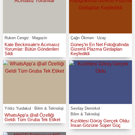
Ruken Cengiz
Magazin
Çağrı Ökmen
Uzay
Kate Beckinsale’e Acımasız
Güneş’in En Net Fotoğrafında
Yorumlar: Bütün Gönderileri
Gizemli Plazma Girdapları
Sildi
Keşfedildi
Yıldız Yurdakul
Bilim & Teknoloji
Sevilay Demirkol
Bilim & Teknoloji
WhatsApp’a @all Özelliği
Geldi: Tüm Gruba Tek Etiket
Kızılötesi Görüş Gerçek Oldu:
İnsan Gözüne Süper Güç