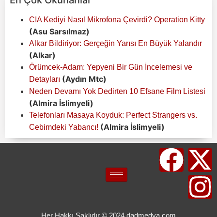
CIA Kediyi Nasıl Mikrofona Çevirdi? Operation Kitty
(Asu Sarsılmaz)
Alkar Bildiriyor: Gerçeğin Yarısı En Büyük Yalandır
(Alkar)
Örümcek-Adam: Yepyeni Bir Gün İncelemesi ve
(Aydın Mtc)
Detayları
Neden Devamı Yok Dedirten 10 Efsane Film Listesi
(Almira İslimyeli)
Telefonları Masaya Koyduk: Perfect Strangers vs.
(Almira İslimyeli)
Cebimdeki Yabancı!
Her Hakkı Saklıdır © 2024 dadmedya.com