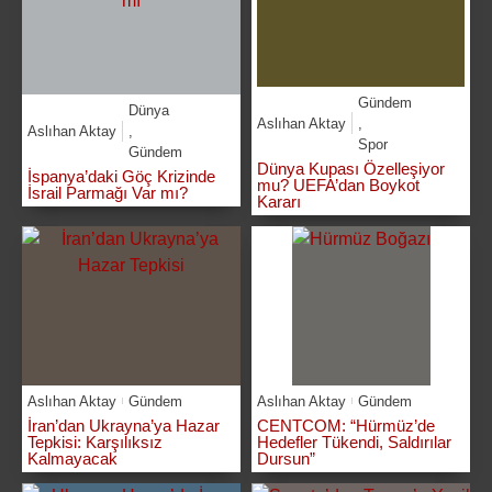
Gündem
Dünya
Aslıhan Aktay
,
Aslıhan Aktay
,
Spor
Gündem
Dünya Kupası Özelleşiyor
İspanya’daki Göç Krizinde
mu? UEFA’dan Boykot
İsrail Parmağı Var mı?
Kararı
Aslıhan Aktay
Gündem
Aslıhan Aktay
Gündem
İran’dan Ukrayna’ya Hazar
CENTCOM: “Hürmüz’de
Tepkisi: Karşılıksız
Hedefler Tükendi, Saldırılar
Kalmayacak
Dursun”