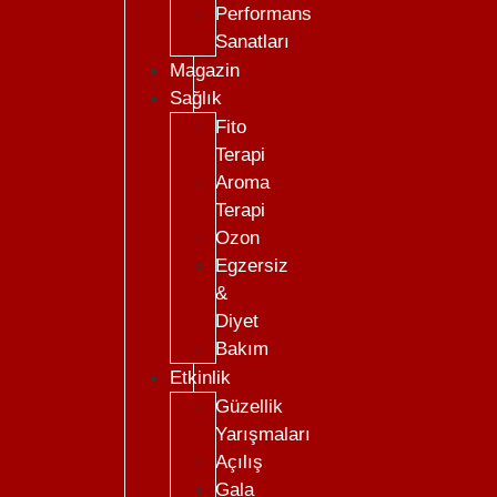
Performans
Sanatları
Magazin
Sağlık
Fito
Terapi
Aroma
Terapi
Ozon
Egzersiz
&
Diyet
Bakım
Etkinlik
Güzellik
Yarışmaları
Açılış
Gala