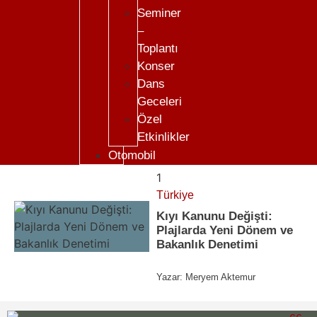
Seminer
–
Toplantı
Konser
Dans
Geceleri
Özel
Etkinlikler
Otomobil
1
Türkiye
Kıyı Kanunu Değişti:
Plajlarda Yeni Dönem ve
Bakanlık Denetimi
Yazar:
Meryem Aktemur