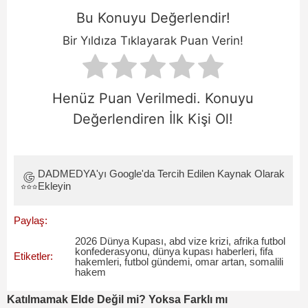
Bu Konuyu Değerlendir!
Bir Yıldıza Tıklayarak Puan Verin!
Henüz Puan Verilmedi. Konuyu
Değerlendiren İlk Kişi Ol!
DADMEDYA'yı Google'da Tercih Edilen Kaynak Olarak
Ekleyin
Paylaş:
2026 Dünya Kupası
,
abd vize krizi
,
afrika futbol
konfederasyonu
,
dünya kupası haberleri
,
fifa
Etiketler:
hakemleri
,
futbol gündemi
,
omar artan
,
somalili
hakem
Katılmamak Elde Değil mi? Yoksa Farklı mı