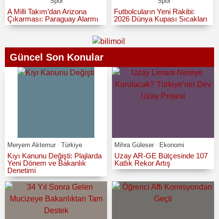
Spor
Spor
A Milli Takım’dan Arizona
Futbolcuların Yeni Rakibi:
Çıkarması: Paraguay Alarmı
2026 Dünya Kupası Sıcakları
Güncel Son Konular
Meryem Aktemur
Türkiye
Mihra Güleser
Ekonomi
Kıyı Kanunu Değişti: Plajlarda
Uzay AR-GE Bütçesinde 107
Yeni Dönem ve Bakanlık
Katlık Rekor Artış
Denetimi