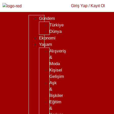
Giriş Yap / Kayıt Ol
Gündem
Türkiye
Dünya
Ekonomi
Yaşam
Alışveriş
&
Moda
Kişisel
Gelişim
Aşk
&
İlişkiler
Eğitim
&