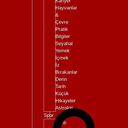
Kariyer
Hayvanlar
&
Çevre
Pratik
Bilgiler
Seyahat
Yemek
İçmek
İz
Bırakanlar
Derin
Tarih
Küçük
Hikayeler
Astroloji
Spor
Canlı