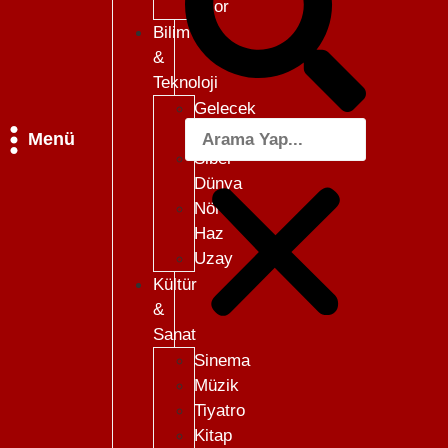
Skor
Bilim
&
Teknoloji
Gelecek
101
Menü
Siber
Dünya
Nöro-
Haz
Uzay
Kültür
&
Sanat
Sinema
Müzik
Tiyatro
Kitap