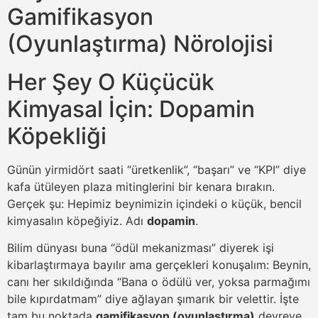
Gamifikasyon
(Oyunlaştırma) Nörolojisi
Her Şey O Küçücük
Kimyasal İçin: Dopamin
Köpekliği
Günün yirmidört saati “üretkenlik”, “başarı” ve “KPI” diye
kafa ütüleyen plaza mitinglerini bir kenara bırakın.
Gerçek şu: Hepimiz beynimizin içindeki o küçük, bencil
kimyasalın köpeğiyiz. Adı
dopamin
.
Bilim dünyası buna “ödül mekanizması” diyerek işi
kibarlaştırmaya bayılır ama gerçekleri konuşalım: Beynin,
canı her sıkıldığında “Bana o ödülü ver, yoksa parmağımı
bile kıpırdatmam” diye ağlayan şımarık bir velettir. İşte
tam bu noktada
gamifikasyon (oyunlaştırma)
devreye