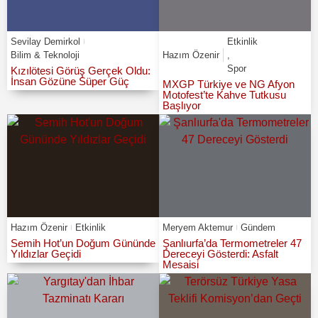
Sevilay Demirkol
Etkinlik
Bilim & Teknoloji
Hazım Özenir
,
Spor
Kızılötesi Görüş Gerçek Oldu:
İnsan Gözüne Süper Güç
MXGP Türkiye ve NG Afyon
Motofest’te Kahve Tutkusu
Başlıyor
Hazım Özenir
Etkinlik
Meryem Aktemur
Gündem
Semih Hot’un Doğum Gününde
Şanlıurfa’da Termometreler 47
Yıldızlar Geçidi
Dereceyi Gösterdi: Asfalt
Mesaisi