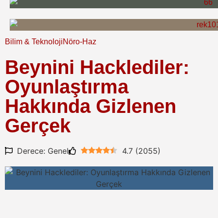
Bilim & Teknoloji
Nöro-Haz
Beynini Hacklediler:
Oyunlaştırma
Hakkında Gizlenen
Gerçek
Derece: Genel
4.7
(
2055
)