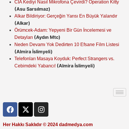
CIA Kediyi Nasıl Mikrofona Çevirdi? Operation Kitty
(Asu Sarsılmaz)
Alkar Bildiriyor: Gerçeğin Yarısı En Büyük Yalandır
(Alkar)
Örümcek-Adam: Yepyeni Bir Gün İncelemesi ve
(Aydın Mtc)
Detayları
Neden Devamı Yok Dedirten 10 Efsane Film Listesi
(Almira İslimyeli)
Telefonları Masaya Koyduk: Perfect Strangers vs.
(Almira İslimyeli)
Cebimdeki Yabancı!
Her Hakkı Saklıdır © 2024 dadmedya.com