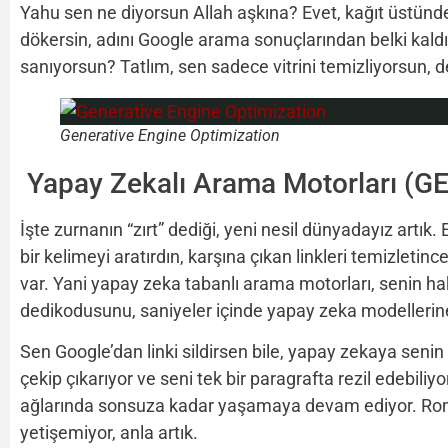
Yahu sen ne diyorsun Allah aşkına? Evet, kağıt üstünd
dökersin, adını Google arama sonuçlarından belki kaldı
sanıyorsun? Tatlım, sen sadece vitrini temizliyorsun, de
Generative Engine Optimization
Yapay Zekalı Arama Motorları (GE
İşte zurnanın “zırt” dediği, yeni nesil dünyadayız artık
bir kelimeyi aratırdın, karşına çıkan linkleri temizletince
var. Yani yapay zeka tabanlı arama motorları, senin h
dedikodusunu, saniyeler içinde yapay zeka modellerine
Sen Google’dan linki sildirsen bile, yapay zekaya seni
çekip çıkarıyor ve seni tek bir paragrafta rezil edebiliy
ağlarında sonsuza kadar yaşamaya devam ediyor. Romant
yetişemiyor, anla artık.