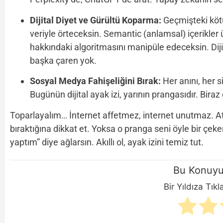
Dijital Diyet ve Gürültü Koparma:
Geçmişteki kötü 
veriyle örteceksin. Semantic (anlamsal) içerikle
hakkındaki algoritmasını manipüle edeceksin. Dij
başka çaren yok.
Sosyal Medya Fahişeliğini Bırak:
Her anını, her si
Bugünün dijital ayak izi, yarının prangasıdır. Bir
Toparlayalım… İnternet affetmez, internet unutmaz. At
bıraktığına dikkat et. Yoksa o pranga seni öyle bir çe
yaptım” diye ağlarsın. Akıllı ol, ayak izini temiz tut.
Bu Konuyu
Bir Yıldıza Tık