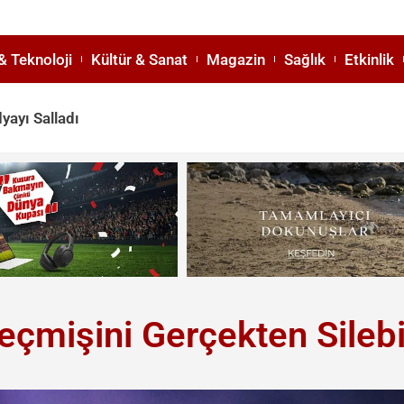
& Teknoloji
Kültür & Sanat
Magazin
Sağlık
Etkinlik
yayı Salladı
Geçmişini Gerçekten Silebi