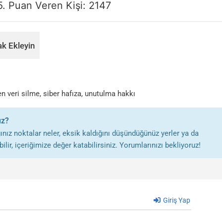
5. Puan Veren Kişi:
2147
k Ekleyin
en veri silme
,
siber hafıza
,
unutulma hakkı
uz?
nız noktalar neler, eksik kaldığını düşündüğünüz yerler ya da
lir, içeriğimize değer katabilirsiniz. Yorumlarınızı bekliyoruz!
Giriş Yap