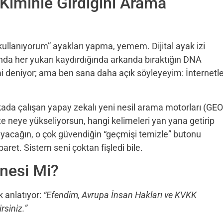
a Kiminle Girdiğini Arama
kullanıyorum” ayakları yapma, yemem. Dijital ayak izi
nda her yukarı kaydırdığında arkanda bıraktığın DNA
timi deniyor; ama ben sana daha açık söyleyeyim: İnternetl
ada çalışan yapay zekalı yeni nesil arama motorları (GEO
te neye yükseliyorsun, hangi kelimeleri yan yana getirip
layacağın, o çok güvendiğin “geçmişi temizle” butonu
ret. Sistem seni çoktan fişledi bile.
nesi Mi?
 anlatıyor:
“Efendim, Avrupa İnsan Hakları ve KVKK
rsiniz.”