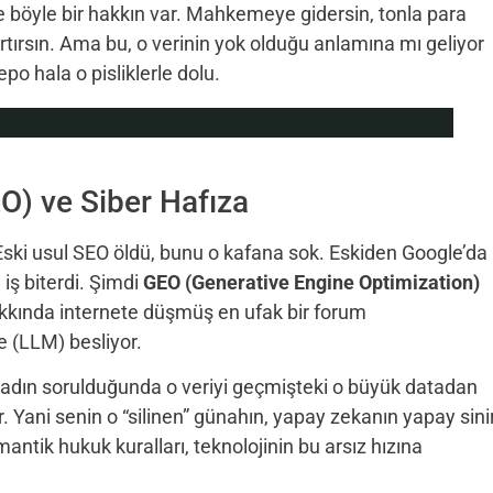
e böyle bir hakkın var. Mahkemeye gidersin, tonla para
rtırsın. Ama bu, o verinin yok olduğu anlamına mı geliyor
po hala o pisliklerle dolu.
O) ve Siber Hafıza
. Eski usul SEO öldü, bunu o kafana sok. Eskiden Google’da
 iş biterdi. Şimdi
GEO (Generative Engine Optimization)
akkında internete düşmüş en ufak bir forum
 (LLM) besliyor.
n adın sorulduğunda o veriyi geçmişteki o büyük datadan
or. Yani senin o “silinen” günahın, yapay zekanın yapay sini
ik hukuk kuralları, teknolojinin bu arsız hızına