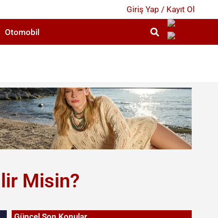
Giriş Yap / Kayıt Ol
Otomobil
2
lir Misin?
Güncel Son Konular