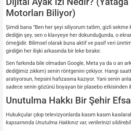
Dijital Ayak İzi Nedir? (Yatağ
Motorları Biliyor)
Şimdi bana “Ben her şeyi siliyorum tatlım, gizli sekme 
dediğin şey, sen o klavyeye her dokunduğunda, o ekra
örneğidir. Bilimsel olarak buna aktif ve pasif veri üre
girdiğin her ilişki arkasında bir leke bırakır.
Sen farkında bile olmadan Google, Meta ya da o an ark
dediğimiz zıkkım) senin röntgenini çekiyor. Hangi saat
aratıyorsun, hepsini hafızasına kazıyor. Yani senin an
sadece senin gözünü boyayan bir plasebo etkisinden iba
Unutulma Hakkı Bir Şehir Efsa
Hukukçular çıkıp televizyonlarda kasım kasım kasılarak
kapsamında Unutulma Hakkınız var, verilerinizi sildirebili