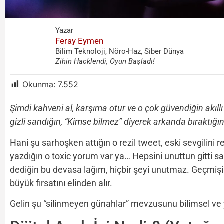
Yazar
Feray Eymen
Bilim Teknoloji, Nöro-Haz, Siber Dünya
Zihin Hacklendi, Oyun Başladı!
Okunma:
7.552
Şimdi kahveni al, karşıma otur ve o çok güvendiğin akıl
gizli sandığın, “Kimse bilmez” diyerek arkanda bıraktığın p
Hani şu sarhoşken attığın o rezil tweet, eski sevgilini r
yazdığın o toxic yorum var ya… Hepsini unuttun gitti s
dediğin bu devasa lağım, hiçbir şeyi unutmaz. Geçmişin,
büyük fırsatını elinden alır.
Gelin şu “silinmeyen günahlar” mevzusunu bilimsel ve 