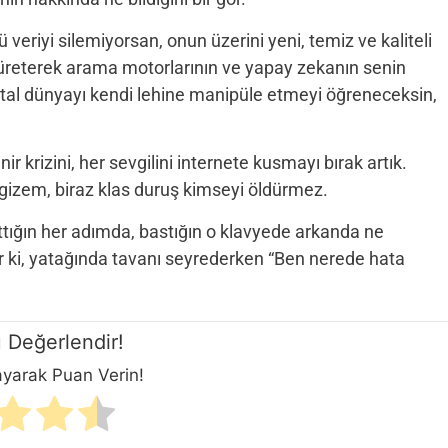
veriyi silemiyorsan, onun üzerini yeni, temiz ve kaliteli
r üreterek arama motorlarının ve yapay zekanın senin
ital dünyayı kendi lehine manipüle etmeyi öğreneceksin,
nir krizini, her sevgilini internete kusmayı bırak artık.
az gizem, biraz klas duruş kimseyi öldürmez.
tığın her adımda, bastığın o klavyede arkanda ne
ker ki, yatağında tavanı seyrederken “Ben nerede hata
 Değerlendir!
layarak Puan Verin!