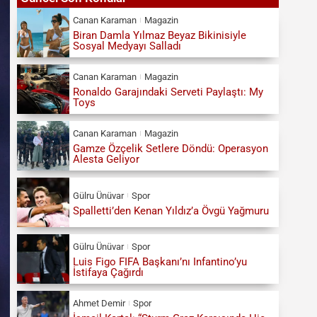
Canan Karaman
Magazin
Biran Damla Yılmaz Beyaz Bikinisiyle
Sosyal Medyayı Salladı
Canan Karaman
Magazin
Ronaldo Garajındaki Serveti Paylaştı: My
Toys
Canan Karaman
Magazin
Gamze Özçelik Setlere Döndü: Operasyon
Alesta Geliyor
Gülru Ünüvar
Spor
Spalletti’den Kenan Yıldız’a Övgü Yağmuru
Gülru Ünüvar
Spor
Luis Figo FIFA Başkanı’nı Infantino’yu
İstifaya Çağırdı
Ahmet Demir
Spor