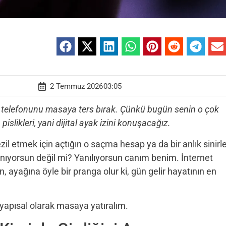
2 Temmuz 2026
03:05
lı telefonunu masaya ters bırak. Çünkü bugün senin o çok
islikleri, yani dijital ayak izini konuşacağız.
ezil etmek için açtığın o saçma hesap ya da bir anlık sinirl
anıyorsun değil mi? Yanılıyorsun canım benim. İnternet
 ayağına öyle bir pranga olur ki, gün gelir hayatının en
yapısal olarak masaya yatıralım.