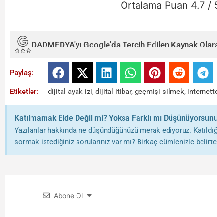
Ortalama Puan
4.7
/ 
DADMEDYA'yı Google'da Tercih Edilen Kaynak Olara
Paylaş:
Etiketler:
dijital ayak izi
,
dijital itibar
,
geçmişi silmek
,
internett
Katılmamak Elde Değil mi? Yoksa Farklı mı Düşünüyorsun
Yazılanlar hakkında ne düşündüğünüzü merak ediyoruz. Katıldığı
sormak istediğiniz sorularınız var mı? Birkaç cümlenizle belirtebi
Abone Ol