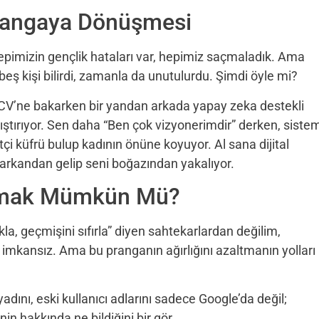
 Prangaya Dönüşmesi
pimizin gençlik hataları var, hepimiz saçmaladık. Ama
 kişi bilirdi, zamanla da unutulurdu. Şimdi öyle mi?
n CV’ne bakarken bir yandan arkada yapay zeka destekli
lıştırıyor. Sen daha “Ben çok vizyonerimdir” derken, siste
etçi küfrü bulup kadının önüne koyuyor. Al sana dijital
arkandan gelip seni boğazından yakalıyor.
ulmak Mümkün Mü?
a, geçmişini sıfırla” diyen sahtekarlardan değilim,
 imkansız. Ama bu pranganın ağırlığını azaltmanın yolları
adını, eski kullanıcı adlarını sadece Google’da değil;
n hakkında ne bildiğini bir gör.