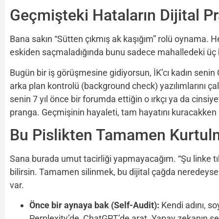
Geçmişteki Hataların Dijital
Bana sakın “Sütten çıkmış ak kaşığım” rolü oynama. He
eskiden saçmaladığında bunu sadece mahalledeki üç beş
Bugün bir iş görüşmesine gidiyorsun, İK’cı kadın seni
arka plan kontrolü (background check) yazılımlarını ça
senin 7 yıl önce bir forumda ettiğin o ırkçı ya da cinsiy
pranga. Geçmişinin hayaleti, tam hayatını kuracakken 
Bu Pislikten Tamamen Kurt
Sana burada umut tacirliği yapmayacağım. “Şu linke tıkl
bilirsin. Tamamen silinmek, bu dijital çağda neredeyse
var.
Önce bir aynaya bak (Self-Audit):
Kendi adını, soy
Perplexity’de, ChatGPT’de arat. Yapay zekanın seni