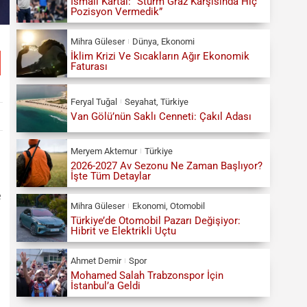
İsmail Kartal: “Sturm Graz Karşısında Hiç
Pozisyon Vermedik”
Mihra Güleser
Dünya
,
Ekonomi
İklim Krizi Ve Sıcakların Ağır Ekonomik
Faturası
Feryal Tuğal
Seyahat
,
Türkiye
Van Gölü’nün Saklı Cenneti: Çakıl Adası
Meryem Aktemur
Türkiye
2026-2027 Av Sezonu Ne Zaman Başlıyor?
İşte Tüm Detaylar
e
Mihra Güleser
Ekonomi
,
Otomobil
Türkiye’de Otomobil Pazarı Değişiyor:
Hibrit ve Elektrikli Uçtu
Ahmet Demir
Spor
Mohamed Salah Trabzonspor İçin
İstanbul’a Geldi