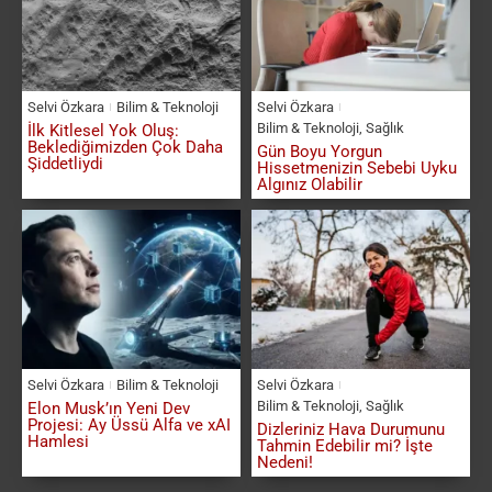
Selvi Özkara
Bilim & Teknoloji
Selvi Özkara
Bilim & Teknoloji
,
Sağlık
İlk Kitlesel Yok Oluş:
Beklediğimizden Çok Daha
Gün Boyu Yorgun
Şiddetliydi
Hissetmenizin Sebebi Uyku
Algınız Olabilir
Selvi Özkara
Bilim & Teknoloji
Selvi Özkara
Bilim & Teknoloji
,
Sağlık
Elon Musk’ın Yeni Dev
Projesi: Ay Üssü Alfa ve xAI
Dizleriniz Hava Durumunu
Hamlesi
Tahmin Edebilir mi? İşte
Nedeni!