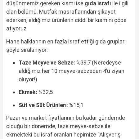
düşünmemiz gereken kısmı ise
gıda israfı
ile ilgili
olan bölümü. Mutfak masraflarından şikayet
ederken, aldığımız ürünlerin ciddi bir kısmını çöpe
atıyoruz.
Hane halklarının en fazla israf ettiği gıda grupları
şöyle sıralanıyor:
Taze Meyve ve Sebze:
%39,7 (Neredeyse
aldığımız her 10 meyve-sebzeden 4’ü ziyan
oluyor!)
Ekmek:
%32,5
Süt ve Süt Ürünleri:
%15,1
Pazar ve market fiyatlarının bu kadar gündemde
olduğu bir dönemde, taze meyve-sebze ile
ekmekteki bu israf oranları hepimize “Alışveriş