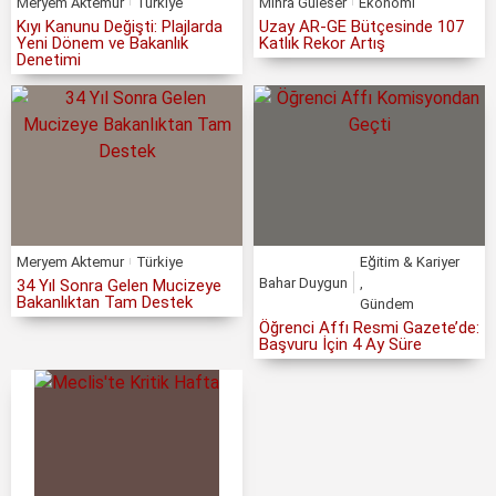
Meryem Aktemur
Türkiye
Mihra Güleser
Ekonomi
Kıyı Kanunu Değişti: Plajlarda
Uzay AR-GE Bütçesinde 107
Yeni Dönem ve Bakanlık
Katlık Rekor Artış
Denetimi
Meryem Aktemur
Türkiye
Eğitim & Kariyer
Bahar Duygun
,
34 Yıl Sonra Gelen Mucizeye
Bakanlıktan Tam Destek
Gündem
Öğrenci Affı Resmi Gazete’de:
Başvuru İçin 4 Ay Süre