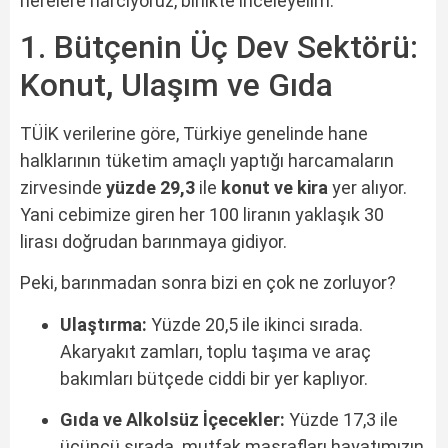
nerelere harcıyoruz, birlikte inceleyelim.
1. Bütçenin Üç Dev Sektörü:
Konut, Ulaşım ve Gıda
TÜİK verilerine göre, Türkiye genelinde hane
halklarının tüketim amaçlı yaptığı harcamaların
zirvesinde
yüzde 29,3
ile
konut ve kira
yer alıyor.
Yani cebimize giren her 100 liranın yaklaşık 30
lirası doğrudan barınmaya gidiyor.
Peki, barınmadan sonra bizi en çok ne zorluyor?
Ulaştırma:
Yüzde 20,5 ile ikinci sırada.
Akaryakıt zamları, toplu taşıma ve araç
bakımları bütçede ciddi bir yer kaplıyor.
Gıda ve Alkolsüz İçecekler:
Yüzde 17,3 ile
üçüncü sırada. mutfak masrafları hayatımızın