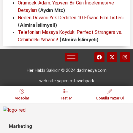
Örümcek-Adam: Yepyeni Bir Gün İncelemesi ve
(Aydın Mtc)
Detayları
Neden Devamı Yok Dedirten 10 Efsane Film Listesi
(Almira İslimyeli)
Telefonları Masaya Koyduk: Perfect Strangers vs.
(Almira İslimyeli)
Cebimdeki Yabancı!
Her Hakkı Saklıdır © 2024 dadmedya.com
web site yapım mtcwebpark
Videolar
Testler
Gönüllü Yazar Ol
Marketing