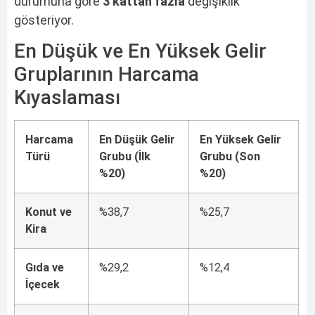
durumuna göre
3 kattan fazla
değişiklik
gösteriyor.
En Düşük ve En Yüksek Gelir
Gruplarının Harcama
Kıyaslaması
Harcama
En Düşük Gelir
En Yüksek Gelir
Türü
Grubu (İlk
Grubu (Son
%20)
%20)
Konut ve
%38,7
%25,7
Kira
Gıda ve
%29,2
%12,4
İçecek