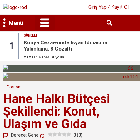
Giriş Yap / Kayıt Ol
Menü
GÜNDEM
Bilim & Teknoloji
Kültür & Sanat
Konya Cezaevinde İsyan İddiasına
1
Yalanlama: 8 Gözaltı
Yazar:
Bahar Duygun
Ekonomi
Hane Halkı Bütçesi
Şekillendi: Konut,
Ulaşım ve Gıda
Derece: Genel
0
(
0
)