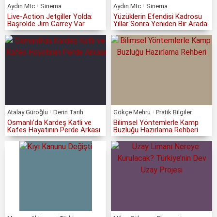
Aydın Mtc
Sinema
Aydın Mtc
Sinema
Live-Action Jetgiller Yolda:
Yüzüklerin Efendisi Kadrosu
Başrolde Jim Carrey Var
Yıllar Sonra Yeniden Bir Arada
Atalay Güroğlu
Derin Tarih
Gökçe Mehru
Pratik Bilgiler
Osmanlı’da Kardeş Katli ve
Bilimsel Yöntemlerle Kamp
Kafes Hayatının Perde Arkası
Buzluğu Hazırlama Rehberi