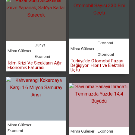
Ekonomi
Dünya
Mihra Güleser
,
Mihra Güleser
,
Otomobil
Ekonomi
Türkiye’de Otomobil Pazarı
İklim Krizi Ve Sıcakların Ağır
Değişiyor: Hibrit ve Elektrikli
Ekonomik Faturası
Uçtu
Mihra Güleser
Ekonomi
Mihra Güleser
Ekonomi