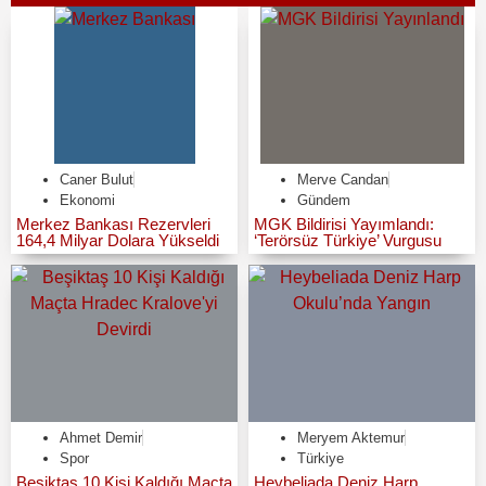
Caner Bulut
Merve Candan
Ekonomi
Gündem
Merkez Bankası Rezervleri
MGK Bildirisi Yayımlandı:
164,4 Milyar Dolara Yükseldi
‘Terörsüz Türkiye’ Vurgusu
Ahmet Demir
Meryem Aktemur
Spor
Türkiye
Beşiktaş 10 Kişi Kaldığı Maçta
Heybeliada Deniz Harp