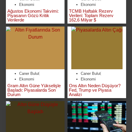
Ekonomi
Ekonomi
Ağustos Ekonomi Takvimi:
TCMB Haftalık Rezerv
Piyasanın Gözü Kritik
Verileri: Toplam Rezerv
Verilerde
162,6 Milyar $
Caner Bulut
Caner Bulut
Ekonomi
Ekonomi
Gram Altın Güne Yükselişle
Ons Altın Neden Düşüyor?
Başladı: Piyasalarda Son
Fed, Trump ve Piyasa
Durum
Analizi