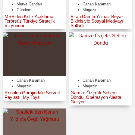
Merve Candan
Canan Karaman
Gündem
Magazin
MSB’den Kritik Açıklama:
Biran Damla Yılmaz Beyaz
Terörsüz Türkiye Stratejik
Bikinisiyle Sosyal Medyayı
Vizyondur
Salladı
Canan Karaman
Canan Karaman
Magazin
Magazin
Ronaldo Garajındaki Serveti
Gamze Özçelik Setlere
Paylaştı: My Toys
Döndü: Operasyon Alesta
Geliyor