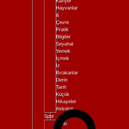
Kariyer
Hayvanlar
&
Çevre
Pratik
Bilgiler
Seyahat
Yemek
İçmek
İz
Bırakanlar
Derin
Tarih
Küçük
Hikayeler
Astroloji
Spor
Canlı