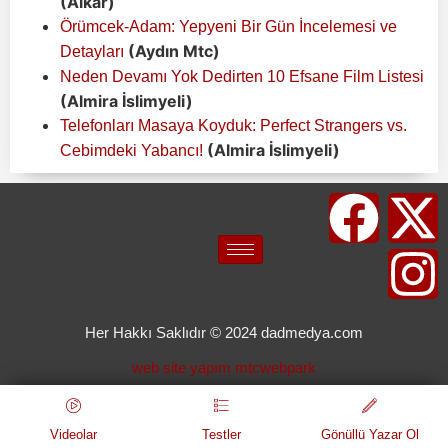
(Alkar)
Örümcek-Adam: Yepyeni Bir Gün İncelemesi ve
(Aydın Mtc)
Detayları
Neden Devamı Yok Dedirten 10 Efsane Film Listesi
(Almira İslimyeli)
Telefonları Masaya Koyduk: Perfect Strangers vs.
(Almira İslimyeli)
Cebimdeki Yabancı!
Her Hakkı Saklıdır © 2024 dadmedya.com
web site yapım mtcwebpark
Videolar
Testler
Gönüllü Yazar Ol