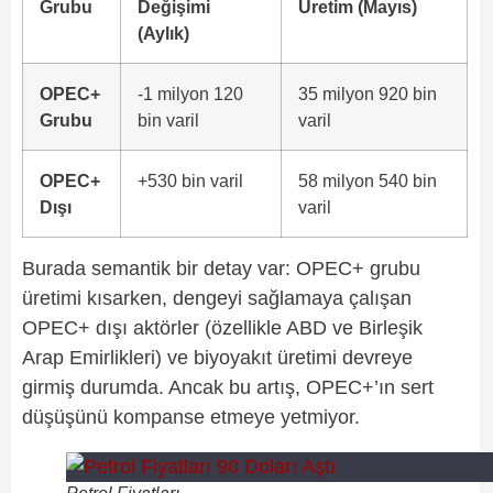
Grubu
Değişimi
Üretim (Mayıs)
(Aylık)
OPEC+
-1 milyon 120
35 milyon 920 bin
Grubu
bin varil
varil
OPEC+
+530 bin varil
58 milyon 540 bin
Dışı
varil
Burada semantik bir detay var: OPEC+ grubu
üretimi kısarken, dengeyi sağlamaya çalışan
OPEC+ dışı aktörler (özellikle ABD ve Birleşik
Arap Emirlikleri) ve biyoyakıt üretimi devreye
girmiş durumda. Ancak bu artış, OPEC+’ın sert
düşüşünü kompanse etmeye yetmiyor.