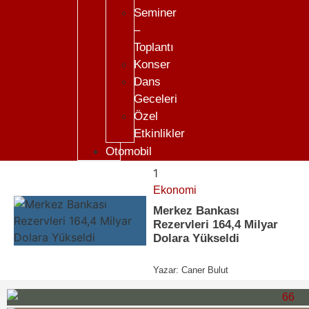
Seminer
–
Toplantı
Konser
Dans
Geceleri
Özel
Etkinlikler
Otomobil
1
Ekonomi
Merkez Bankası
Rezervleri 164,4 Milyar
Dolara Yükseldi
Yazar:
Caner Bulut