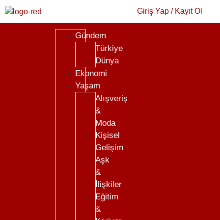
Giriş Yap / Kayıt Ol
Gündem
Türkiye
Dünya
Ekonomi
Yaşam
Alışveriş
&
Moda
Kişisel
Gelişim
Aşk
&
İlişkiler
Eğitim
&