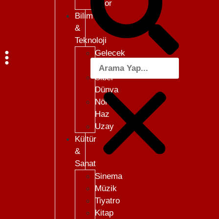
Skor
Bilim
&
Teknoloji
Gelecek
101
Menü
Siber
Dünya
Nöro-
Haz
Uzay
Kültür
&
Sanat
Sinema
Müzik
Tiyatro
Kitap