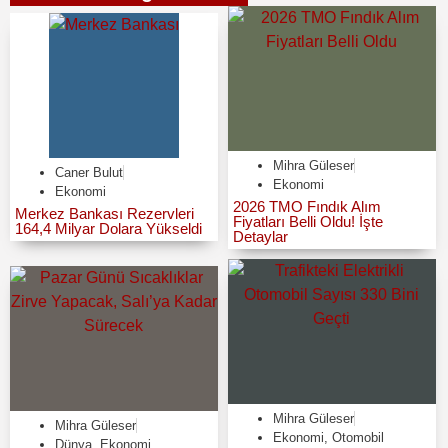
Mihra Güleser
Caner Bulut
Ekonomi
Ekonomi
2026 TMO Fındık Alım
Merkez Bankası Rezervleri
Fiyatları Belli Oldu! İşte
164,4 Milyar Dolara Yükseldi
Detaylar
Mihra Güleser
Mihra Güleser
Ekonomi
,
Otomobil
Dünya
,
Ekonomi