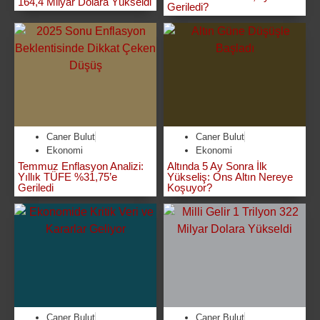
164,4 Milyar Dolara Yükseldi
Geriledi?
Caner Bulut
Caner Bulut
Ekonomi
Ekonomi
Temmuz Enflasyon Analizi:
Altında 5 Ay Sonra İlk
Yıllık TÜFE %31,75’e
Yükseliş: Ons Altın Nereye
Geriledi
Koşuyor?
Caner Bulut
Caner Bulut