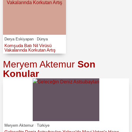
Derya Eskiyapan
Dünya
Komşuda Batı Nil Virüsü
Vakalarında Korkutan Artış
Meryem Aktemur
Son
Konular
Meryem Aktemur
Türkiye
Geleceğin Deniz Astsubayları Yalova’da Mavi Vatan’a Hazır