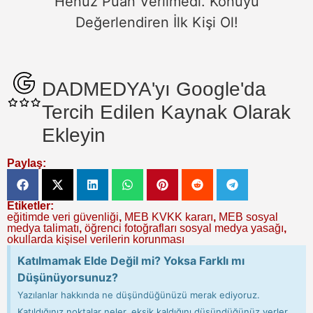
Henüz Puan Verilmedi. Konuyu
Değerlendiren İlk Kişi Ol!
DADMEDYA'yı Google'da
Tercih Edilen Kaynak Olarak
Ekleyin
Paylaş:
Etiketler:
eğitimde veri güvenliği
,
MEB KVKK kararı
,
MEB sosyal
medya talimatı
,
öğrenci fotoğrafları sosyal medya yasağı
,
okullarda kişisel verilerin korunması
Katılmamak Elde Değil mi? Yoksa Farklı mı
Düşünüyorsunuz?
Yazılanlar hakkında ne düşündüğünüzü merak ediyoruz.
Katıldığınız noktalar neler, eksik kaldığını düşündüğünüz yerler