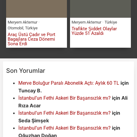
Meryem Aktemur
Meryem Aktemur
Türkiye
Otomobil
,
Türkiye
Trafikte Şiddet Olaylar
Yüzde 51 Azaldı
Araç Üstü Çadır ve Port
Bagajlara Ceza Dönemi
Sona Erdi
Son Yorumlar
için
Merve Boluğur Paralı Abonelik Açtı: Aylık 60 TL
Tuncay B.
için
Ali
İstanbul’un Fethi Askeri Bir Başarısızlık mı?
Rıza Acar
için
İstanbul’un Fethi Askeri Bir Başarısızlık mı?
Seda Şimşek
için
İstanbul’un Fethi Askeri Bir Başarısızlık mı?
Oğuzhan Doğan