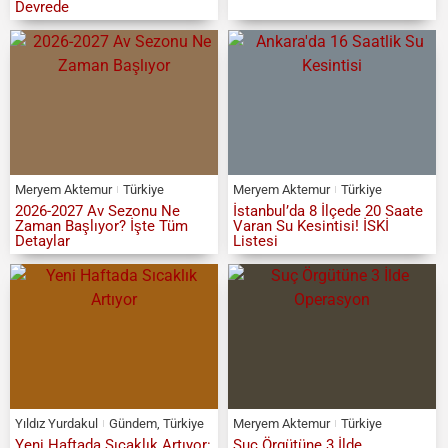
Devrede
Meryem Aktemur
Türkiye
Meryem Aktemur
Türkiye
2026-2027 Av Sezonu Ne
İstanbul’da 8 İlçede 20 Saate
Zaman Başlıyor? İşte Tüm
Varan Su Kesintisi! İSKİ
Detaylar
Listesi
Yıldız Yurdakul
Gündem
,
Türkiye
Meryem Aktemur
Türkiye
Yeni Haftada Sıcaklık Artıyor:
Suç Örgütüne 3 İlde