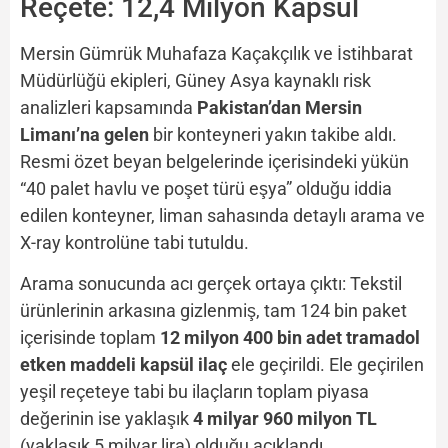
Reçete: 12,4 Milyon Kapsül
Mersin Gümrük Muhafaza Kaçakçılık ve İstihbarat
Müdürlüğü ekipleri, Güney Asya kaynaklı risk
analizleri kapsamında
Pakistan’dan Mersin
Limanı’na gelen
bir konteyneri yakın takibe aldı.
Resmi özet beyan belgelerinde içerisindeki yükün
“40 palet havlu ve poşet türü eşya” olduğu iddia
edilen konteyner, liman sahasında detaylı arama ve
X-ray kontrolüne tabi tutuldu.
Arama sonucunda acı gerçek ortaya çıktı: Tekstil
ürünlerinin arkasına gizlenmiş, tam 124 bin paket
içerisinde toplam
12 milyon 400 bin adet tramadol
etken maddeli kapsül ilaç
ele geçirildi. Ele geçirilen
yeşil reçeteye tabi bu ilaçların toplam piyasa
değerinin ise yaklaşık
4 milyar 960 milyon TL
(yaklaşık 5 milyar lira) olduğu açıklandı.