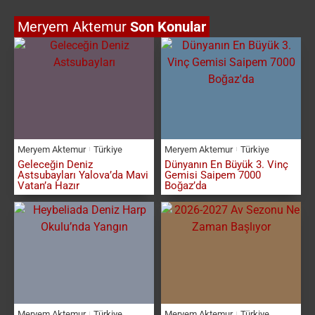
Meryem Aktemur
Son Konular
Meryem Aktemur
Türkiye
Meryem Aktemur
Türkiye
Geleceğin Deniz
Dünyanın En Büyük 3. Vinç
Astsubayları Yalova’da Mavi
Gemisi Saipem 7000
Vatan’a Hazır
Boğaz’da
Meryem Aktemur
Türkiye
Meryem Aktemur
Türkiye