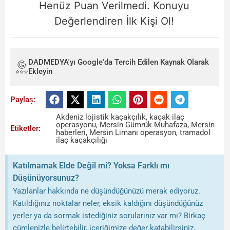
Henüz Puan Verilmedi. Konuyu
Değerlendiren İlk Kişi Ol!
DADMEDYA'yı Google'da Tercih Edilen Kaynak Olarak
Ekleyin
Paylaş:
Akdeniz lojistik kaçakçılık
,
kaçak ilaç
operasyonu
,
Mersin Gümrük Muhafaza
,
Mersin
Etiketler:
haberleri
,
Mersin Limanı operasyon
,
tramadol
ilaç kaçakçılığı
Katılmamak Elde Değil mi? Yoksa Farklı mı
Düşünüyorsunuz?
Yazılanlar hakkında ne düşündüğünüzü merak ediyoruz.
Katıldığınız noktalar neler, eksik kaldığını düşündüğünüz
yerler ya da sormak istediğiniz sorularınız var mı? Birkaç
cümlenizle belirtebilir, içeriğimize değer katabilirsiniz.