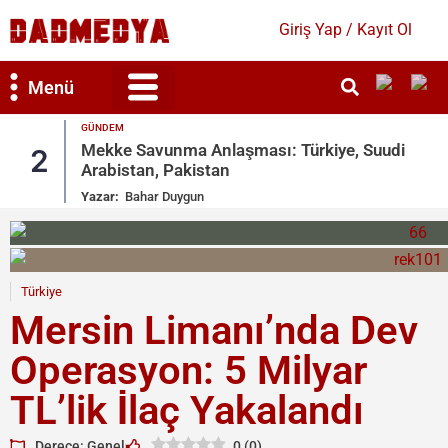
Giriş Yap / Kayıt Ol
Menü
GÜNDEM
Mekke Savunma Anlaşması: Türkiye, Suudi
2
Arabistan, Pakistan
Yazar:
Bahar Duygun
Türkiye
Mersin Limanı’nda Dev
Operasyon: 5 Milyar
TL’lik İlaç Yakalandı
Derece: Genel
0
(
0
)