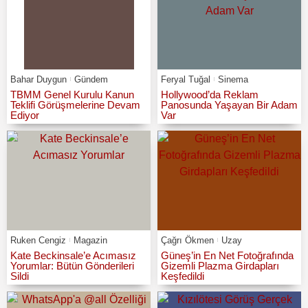
Bahar Duygun
Gündem
Feryal Tuğal
Sinema
TBMM Genel Kurulu Kanun
Hollywood’da Reklam
Teklifi Görüşmelerine Devam
Panosunda Yaşayan Bir Adam
Ediyor
Var
Ruken Cengiz
Magazin
Çağrı Ökmen
Uzay
Kate Beckinsale’e Acımasız
Güneş’in En Net Fotoğrafında
Yorumlar: Bütün Gönderileri
Gizemli Plazma Girdapları
Sildi
Keşfedildi