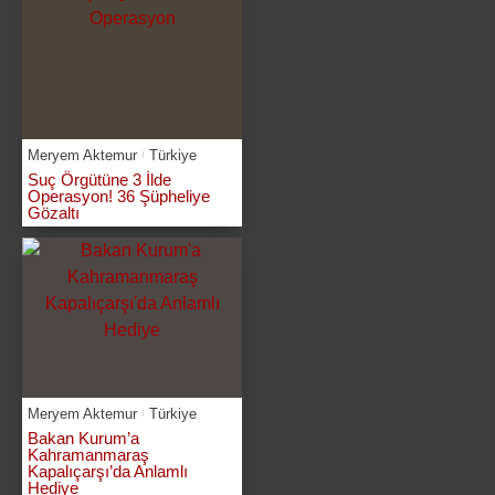
Meryem Aktemur
Türkiye
Suç Örgütüne 3 İlde
Operasyon! 36 Şüpheliye
Gözaltı
Meryem Aktemur
Türkiye
Bakan Kurum’a
Kahramanmaraş
Kapalıçarşı’da Anlamlı
Hediye