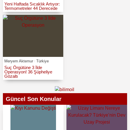
Yeni Haftada Sıcaklık Artıyor:
Termometreler 44 Derecede
Meryem Aktemur
Türkiye
Suç Örgütüne 3 İlde
Operasyon! 36 Şüpheliye
Gözaltı
Güncel Son Konular