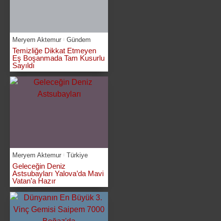
Meryem Aktemur
Gündem
Temizliğe Dikkat Etmeyen
Eş Boşanmada Tam Kusurlu
Sayıldı
Meryem Aktemur
Türkiye
Geleceğin Deniz
Astsubayları Yalova’da Mavi
Vatan’a Hazır