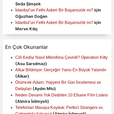
Seda Şimşek
için
İstanbul’un Fethi Askeri Bir Başarısızlık mı?
Oğuzhan Doğan
için
İstanbul’un Fethi Askeri Bir Başarısızlık mı?
Merve Kılıç
En Çok Okunanlar
CIA Kediyi Nasıl Mikrofona Çevirdi? Operation Kitty
(Asu Sarsılmaz)
Alkar Bildiriyor: Gerçeğin Yarısı En Büyük Yalandır
(Alkar)
Örümcek-Adam: Yepyeni Bir Gün İncelemesi ve
(Aydın Mtc)
Detayları
Neden Devamı Yok Dedirten 10 Efsane Film Listesi
(Almira İslimyeli)
Telefonları Masaya Koyduk: Perfect Strangers vs.
(Almira İslimyeli)
Cebimdeki Yabancı!