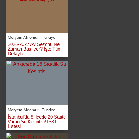
Meryem Aktemur
Türkiye
2026-2027 Av Sezonu Ne
Zaman Başlıyor? İşte Tüm
Detaylar
Meryem Aktemur
Türkiye
İstanbul’da 8 İlçede 20 Saate
Varan Su Kesintisi! İSKİ
Listesi