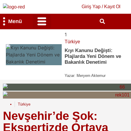
Giriş Yap / Kayıt Ol
Menü
Bilim & Teknoloji
Kültür & Sanat
1
Türkiye
Kıyı Kanunu Değişti:
Plajlarda Yeni Dönem ve
Bakanlık Denetimi
Yazar:
Meryem Aktemur
Türkiye
Nevşehir’de Şok:
Ekspertizde Ortaya