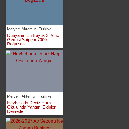
Meryem Aktemur
Türkiye
Dünyanın En Büyük 3. Vinç
Gemisi Saipem 7000
Boğaz’da
Meryem Aktemur
Türkiye
Heybeliada Deniz Harp
Okulu’nda Yangın! Ekipler
Devrede