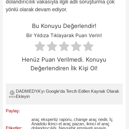
dolandırıcılık vakasıyla ilgili adli soruşturma çok
yönlü olarak devam ediyor.
Bu Konuyu Değerlendir!
Bir Yıldıza Tıklayarak Puan Verin!
Henüz Puan Verilmedi. Konuyu
Değerlendiren İlk Kişi Ol!
DADMEDYA'yı Google'da Tercih Edilen Kaynak Olarak
Ekleyin
Paylaş:
araç ekspertiz raporu
,
change araç nedir
,
İç
Anadolu ikinci el araç pazarı
,
ikinci el araç
Etiketler:
dolandırıcılığı
,
Nevşehir emniyeti asayiş
,