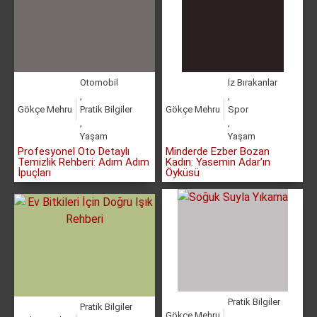
Otomobil
İz Bırakanlar
,
,
Gökçe Mehru
Pratik Bilgiler
Gökçe Mehru
Spor
,
,
Yaşam
Yaşam
Profesyonel Oto Detaylı
Minderde Ezber Bozan
Temizlik Rehberi: Adım Adım
Kadın: Yasemin Adar’ın
İpuçları
Öyküsü
Pratik Bilgiler
Pratik Bilgiler
Gökçe Mehru
,