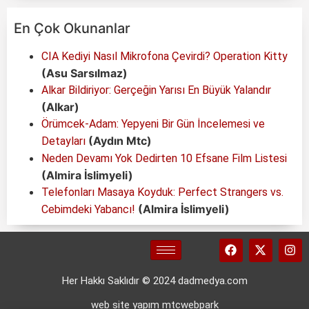
En Çok Okunanlar
CIA Kediyi Nasıl Mikrofona Çevirdi? Operation Kitty
(Asu Sarsılmaz)
Alkar Bildiriyor: Gerçeğin Yarısı En Büyük Yalandır
(Alkar)
Örümcek-Adam: Yepyeni Bir Gün İncelemesi ve
(Aydın Mtc)
Detayları
Neden Devamı Yok Dedirten 10 Efsane Film Listesi
(Almira İslimyeli)
Telefonları Masaya Koyduk: Perfect Strangers vs.
(Almira İslimyeli)
Cebimdeki Yabancı!
Her Hakkı Saklıdır © 2024 dadmedya.com
web site yapım mtcwebpark