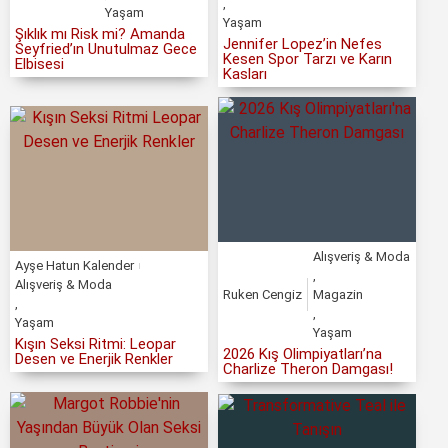
,
Yaşam
Yaşam
Şıklık mı Risk mi? Amanda
Jennifer Lopez’in Nefes
Seyfried’ın Unutulmaz Gece
Kesen Spor Tarzı ve Karın
Elbisesi
Kasları
Alışveriş & Moda
Ayşe Hatun Kalender
,
Alışveriş & Moda
Ruken Cengiz
Magazin
,
,
Yaşam
Yaşam
Kışın Seksi Ritmi: Leopar
2026 Kış Olimpiyatları’na
Desen ve Enerjik Renkler
Charlize Theron Damgası!