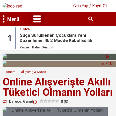
Giriş Yap / Kayıt Ol
Menü
GÜNDEM
Bilim & Teknoloji
Kültür & Sanat
Suça Sürüklenen Çocuklara Yeni
1
Düzenleme: İlk 2 Madde Kabul Edildi
Yazar:
Bahar Duygun
Yaşam
Alışveriş & Moda
Online Alışverişte Akıllı
Tüketici Olmanın Yolları
Derece: Genel
0
(
0
)