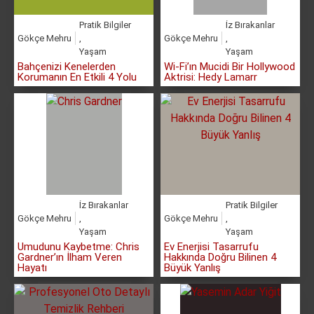
Pratik Bilgiler
İz Bırakanlar
Gökçe Mehru
,
Gökçe Mehru
,
Yaşam
Yaşam
Bahçenizi Kenelerden
Wi-Fi’ın Mucidi Bir Hollywood
Korumanın En Etkili 4 Yolu
Aktrisi: Hedy Lamarr
İz Bırakanlar
Pratik Bilgiler
Gökçe Mehru
,
Gökçe Mehru
,
Yaşam
Yaşam
Umudunu Kaybetme: Chris
Ev Enerjisi Tasarrufu
Gardner’ın İlham Veren
Hakkında Doğru Bilinen 4
Hayatı
Büyük Yanlış