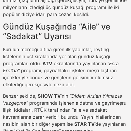
kırmızı çizgilerin aşıldığı gerekçesiyle, Türkiye genelinde
milyonların izlediği üç gündüz kuşağı programı ile iki
popüler diziye idari para cezası kesildi.
Gündüz Kuşağında “Aile” ve
“Sadakat” Uyarısı
Kurulun merceği altına giren ilk yapımlar, reyting
listelerinin üst sıralarında yer alan gündüz kuşağı
programları oldu.
ATV
ekranlarında yayınlanan
“Esra
Erol’da”
programı, gayriahlaki ilişkileri meşrulaştıran
içerikleriyle çocuk ve gençlerin gelişimini olumsuz
etkilediği gerekçesiyle ceza aldı.
Benzer şekilde,
SHOW TV
’nin
“Didem Arslan Yılmaz’la
Vazgeçme”
programında işlenen aldatma ve gayrimeşru
ilişki iddiaları, RTÜK tarafından “aile ve sadakat
kavramlarına zarar verici” bulundu. Yayın ihlallerinden
nasibini alan bir diğer yapım ise
STAR TV
’de yayınlanan
“Nur Viral ile Sen İstersen”
programı oldu.