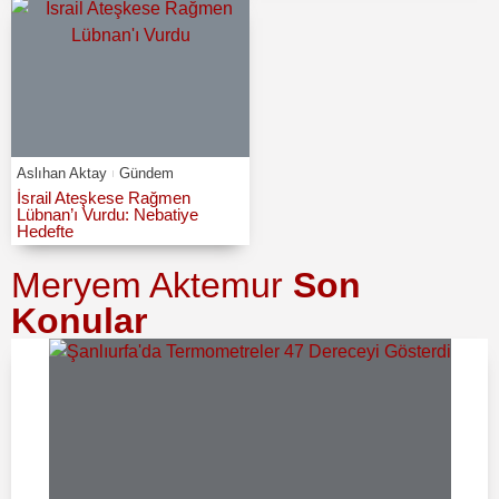
Aslıhan Aktay
Gündem
İsrail Ateşkese Rağmen
Lübnan’ı Vurdu: Nebatiye
Hedefte
Meryem Aktemur
Son
Konular