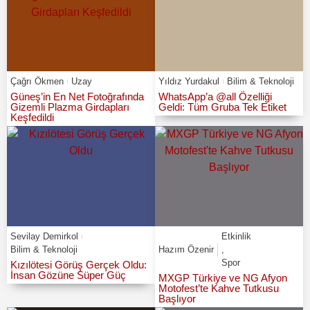
Çağrı Ökmen
Uzay
Yıldız Yurdakul
Bilim & Teknoloji
Güneş’in En Net Fotoğrafında
WhatsApp’a @all Özelliği
Gizemli Plazma Girdapları
Geldi: Tüm Gruba Tek Etiket
Keşfedildi
Sevilay Demirkol
Etkinlik
Bilim & Teknoloji
Hazım Özenir
,
Spor
Kızılötesi Görüş Gerçek Oldu:
İnsan Gözüne Süper Güç
MXGP Türkiye ve NG Afyon
Motofest’te Kahve Tutkusu
Başlıyor