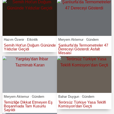
Hazım Özenir
Etkinlik
Meryem Aktemur
Gündem
Semih Hot’un Doğum Gününde
Şanlıurfa’da Termometreler 47
Yıldızlar Geçidi
Dereceyi Gösterdi: Asfalt
Mesaisi
Meryem Aktemur
Gündem
Bahar Duygun
Gündem
Temizliğe Dikkat Etmeyen Eş
Terörsüz Türkiye Yasa Teklifi
Boşanmada Tam Kusurlu
Komisyon’dan Geçti
Sayıldı