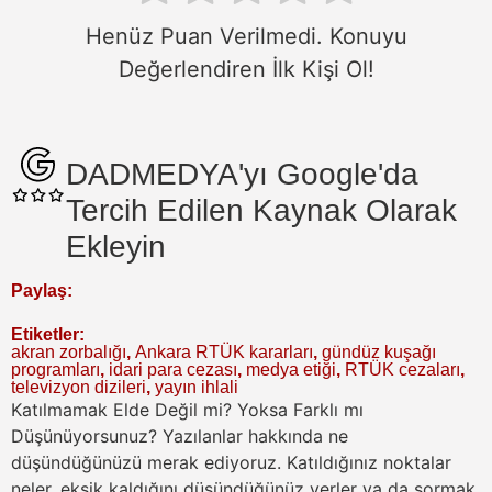
Henüz Puan Verilmedi. Konuyu
Değerlendiren İlk Kişi Ol!
DADMEDYA'yı Google'da
Tercih Edilen Kaynak Olarak
Ekleyin
Paylaş:
Etiketler:
akran zorbalığı
,
Ankara RTÜK kararları
,
gündüz kuşağı
programları
,
idari para cezası
,
medya etiği
,
RTÜK cezaları
,
televizyon dizileri
,
yayın ihlali
Katılmamak Elde Değil mi? Yoksa Farklı mı
Düşünüyorsunuz?
Yazılanlar hakkında ne
düşündüğünüzü merak ediyoruz. Katıldığınız noktalar
neler, eksik kaldığını düşündüğünüz yerler ya da sormak