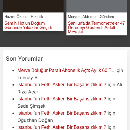
Hazım Özenir
Etkinlik
Meryem Aktemur
Gündem
Semih Hot’un Doğum
Şanlıurfa’da Termometreler 47
Gününde Yıldızlar Geçidi
Dereceyi Gösterdi: Asfalt
Mesaisi
Son Yorumlar
için
Merve Boluğur Paralı Abonelik Açtı: Aylık 60 TL
Tuncay B.
için
Ali
İstanbul’un Fethi Askeri Bir Başarısızlık mı?
Rıza Acar
için
İstanbul’un Fethi Askeri Bir Başarısızlık mı?
Seda Şimşek
için
İstanbul’un Fethi Askeri Bir Başarısızlık mı?
Oğuzhan Doğan
için
İstanbul’un Fethi Askeri Bir Başarısızlık mı?