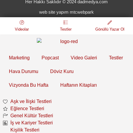
Her Hakkı Saklıdır © 2024 dadmedya.com
web site yapım mtcwebpark
Videolar
Testler
Gönüllü Yazar Ol
Marketing
Popcast
Video Galeri
Testler
Hava Durumu
Döviz Kuru
Vizyonda Bu Hafta
Haftanın Kitapları
Aşk ve İlişki Testleri
Eğlence Testleri
Genel Kültür Testleri
İş ve Kariyer Testleri
Kişilik Testleri