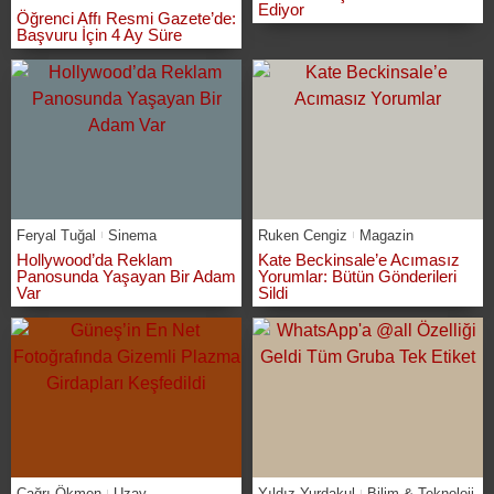
Ediyor
Öğrenci Affı Resmi Gazete’de:
Başvuru İçin 4 Ay Süre
Feryal Tuğal
Sinema
Ruken Cengiz
Magazin
Hollywood’da Reklam
Kate Beckinsale’e Acımasız
Panosunda Yaşayan Bir Adam
Yorumlar: Bütün Gönderileri
Var
Sildi
Çağrı Ökmen
Uzay
Yıldız Yurdakul
Bilim & Teknoloji