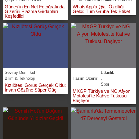
Güneş’in En Net Fotoğrafında
WhatsApp’a @all Özelliği
Gizemli Plazma Girdapları
Geldi: Tüm Gruba Tek Etiket
Keşfedildi
Sevilay Demirkol
Etkinlik
Bilim & Teknoloji
Hazım Özenir
,
Spor
Kızılötesi Görüş Gerçek Oldu:
İnsan Gözüne Süper Güç
MXGP Türkiye ve NG Afyon
Motofest’te Kahve Tutkusu
Başlıyor